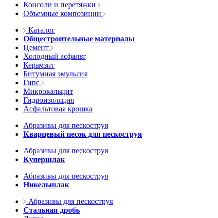
Консоли и перетяжки
Объемные композиции
Каталог
Общестроительные материалы
Цемент
Холодный асфальт
Керамзит
Битумная эмульсия
Гипс
Микрокальцит
Гидроизоляция
Асфальтовая крошка
Абразивы для пескоструя
Кварцевый песок для пескоструя
Абразивы для пескоструя
Купершлак
Абразивы для пескоструя
Никельшлак
Абразивы для пескоструя
Стальная дробь