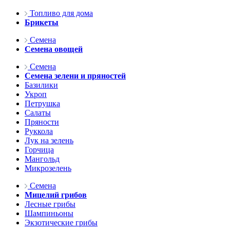
Топливо для дома
Брикеты
Семена
Семена овощей
Семена
Семена зелени и пряностей
Базилики
Укроп
Петрушка
Салаты
Пряности
Руккола
Лук на зелень
Горчица
Мангольд
Микрозелень
Семена
Мицелий грибов
Лесные грибы
Шампиньоны
Экзотические грибы