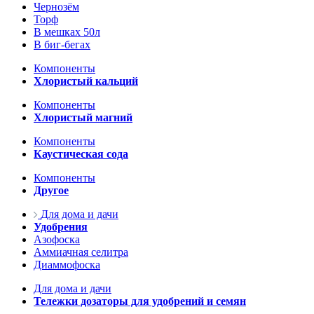
Чернозём
Торф
В мешках 50л
В биг-бегах
Компоненты
Хлористый кальций
Компоненты
Хлористый магний
Компоненты
Каустическая сода
Компоненты
Другое
Для дома и дачи
Удобрения
Азофоска
Аммиачная селитра
Диаммофоска
Для дома и дачи
Тележки дозаторы для удобрений и семян