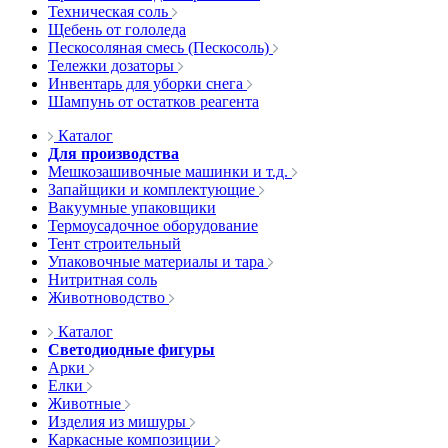
Техническая соль
Щебень от гололеда
Пескосоляная смесь (Пескосоль)
Тележки дозаторы
Инвентарь для уборки снега
Шампунь от остатков реагента
Каталог
Для производства
Мешкозашивочные машинки и т.д.
Запайщики и комплектующие
Вакуумные упаковщики
Термоусадочное оборудование
Тент строительный
Упаковочные материалы и тара
Нитритная соль
Животноводство
Каталог
Светодиодные фигуры
Арки
Елки
Животные
Изделия из мишуры
Каркасные композиции