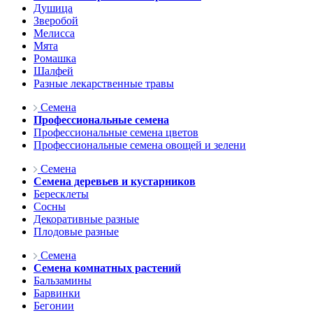
Душица
Зверобой
Мелисса
Мята
Ромашка
Шалфей
Разные лекарственные травы
Семена
Профессиональные семена
Профессиональные семена цветов
Профессиональные семена овощей и зелени
Семена
Семена деревьев и кустарников
Бересклеты
Сосны
Декоративные разные
Плодовые разные
Семена
Семена комнатных растений
Бальзамины
Барвинки
Бегонии