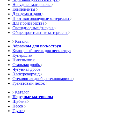
Нерудные материалы
Компоненты
Для дома и дачи
Противогололедные материалы
Для производства
Светодиодные фигуры
Общестроительные материалы
Каталог
Абразивы для пескоструя
Кварцевый песок для пескоструя
Купершлак
Никельшлак
Стальная дробь
Чугунная дробь
Электрокорунд
Стеклянная дробь, стеклошарики
Гранатовый песок
Каталог
Нерудные материалы
Щебень
Песок
Грунт