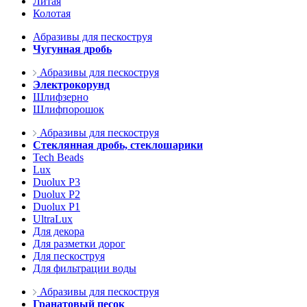
Литая
Колотая
Абразивы для пескоструя
Чугунная дробь
Абразивы для пескоструя
Электрокорунд
Шлифзерно
Шлифпорошок
Абразивы для пескоструя
Стеклянная дробь, стеклошарики
Tech Beads
Lux
Duolux P3
Duolux P2
Duolux P1
UltraLux
Для декора
Для разметки дорог
Для пескоструя
Для фильтрации воды
Абразивы для пескоструя
Гранатовый песок