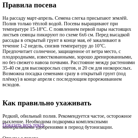
Правила посева
На рассаду март-апрель. Семена слегка присыпают землёй.
Полив только тёплой водой. Посевы выращивают при
температуре 15-18°С. С появлением первой пары настоящих
листьев сеянцы пикируют по схеме 6x6 см. Перед высадкой
рассады в открытый грунт в конце мая, её закаливают в
течение 1-2 недель, снизив температуру до 10°С.
Предпочитает солнечное, защищенное от ветра место, с
плодородными, известкованными, хорошо дренированными,
но без свежего навоза почвами. Расстояние между растениями
35-40 см для высокорослых сортов, и 20 см для низкорослых.
Возможна посадка семенами сразу в открытый грунт (под
плёнку) в конце апреля с последующим прореживанием
всходов.
Как правильно ухаживать
Редкий, обильный полив. Рекомендуется частое, осторожное
рыхление. Необходима подкормка комплексными
Показать весь текст
минеральными удобрениями в период бутонизации.