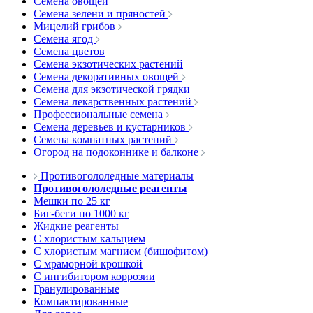
Семена овощей
Семена зелени и пряностей
Мицелий грибов
Семена ягод
Семена цветов
Семена экзотических растений
Семена декоративных овощей
Семена для экзотической грядки
Семена лекарственных растений
Профессиональные семена
Семена деревьев и кустарников
Семена комнатных растений
Огород на подоконнике и балконе
Противогололедные материалы
Противогололедные реагенты
Мешки по 25 кг
Биг-беги по 1000 кг
Жидкие реагенты
С хлористым кальцием
С хлористым магнием (бишофитом)
С мраморной крошкой
С ингибитором коррозии
Гранулированные
Компактированные