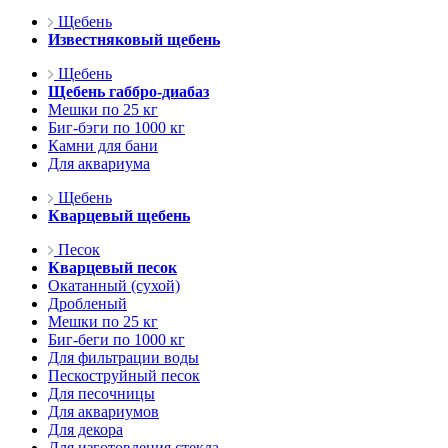
Щебень
Известняковый щебень
Щебень
Щебень габбро-диабаз
Мешки по 25 кг
Биг-бэги по 1000 кг
Камни для бани
Для аквариума
Щебень
Кварцевый щебень
Песок
Кварцевый песок
Окатанный (сухой)
Дробленый
Мешки по 25 кг
Биг-беги по 1000 кг
Для фильтрации воды
Пескоструйный песок
Для песочницы
Для аквариумов
Для декора
Для изготовления стекла