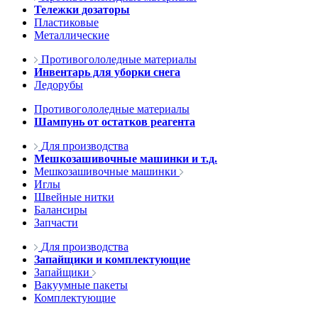
Тележки дозаторы
Пластиковые
Металлические
Противогололедные материалы
Инвентарь для уборки снега
Ледорубы
Противогололедные материалы
Шампунь от остатков реагента
Для производства
Мешкозашивочные машинки и т.д.
Мешкозашивочные машинки
Иглы
Швейные нитки
Балансиры
Запчасти
Для производства
Запайщики и комплектующие
Запайщики
Вакуумные пакеты
Комплектующие