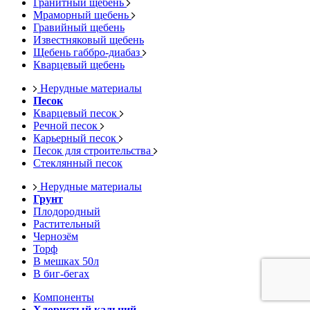
Гранитный щебень
Мраморный щебень
Гравийный щебень
Известняковый щебень
Щебень габбро-диабаз
Кварцевый щебень
Нерудные материалы
Песок
Кварцевый песок
Речной песок
Карьерный песок
Песок для строительства
Стеклянный песок
Нерудные материалы
Грунт
Плодородный
Растительный
Чернозём
Торф
В мешках 50л
В биг-бегах
Компоненты
Хлористый кальций