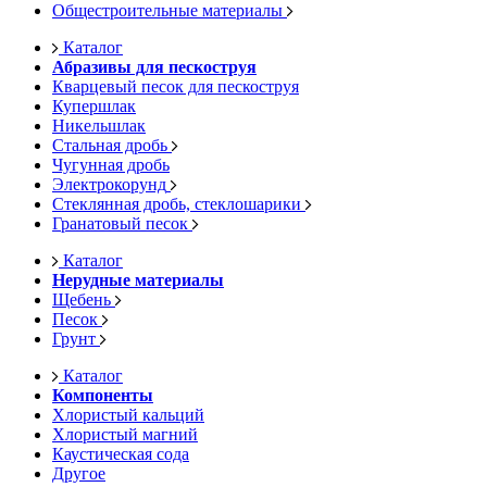
Общестроительные материалы
Каталог
Абразивы для пескоструя
Кварцевый песок для пескоструя
Купершлак
Никельшлак
Стальная дробь
Чугунная дробь
Электрокорунд
Стеклянная дробь, стеклошарики
Гранатовый песок
Каталог
Нерудные материалы
Щебень
Песок
Грунт
Каталог
Компоненты
Хлористый кальций
Хлористый магний
Каустическая сода
Другое