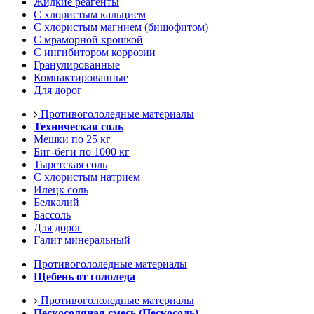
Жидкие реагенты
С хлористым кальцием
С хлористым магнием (бишофитом)
С мраморной крошкой
С ингибитором коррозии
Гранулированные
Компактированные
Для дорог
Противогололедные материалы
Техническая соль
Мешки по 25 кг
Биг-беги по 1000 кг
Тыретская соль
С хлористым натрием
Илецк соль
Белкалий
Бассоль
Для дорог
Галит минеральный
Противогололедные материалы
Щебень от гололеда
Противогололедные материалы
Пескосоляная смесь (Пескосоль)