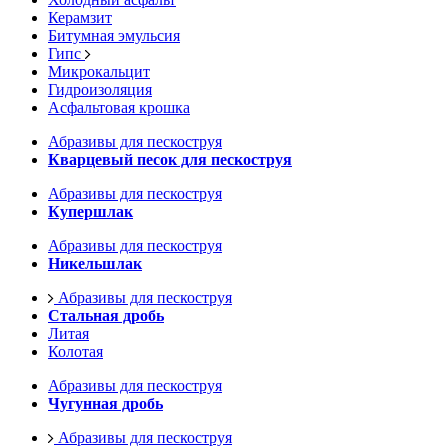
Керамзит
Битумная эмульсия
Гипс
Микрокальцит
Гидроизоляция
Асфальтовая крошка
Абразивы для пескоструя
Кварцевый песок для пескоструя
Абразивы для пескоструя
Купершлак
Абразивы для пескоструя
Никельшлак
Абразивы для пескоструя
Стальная дробь
Литая
Колотая
Абразивы для пескоструя
Чугунная дробь
Абразивы для пескоструя