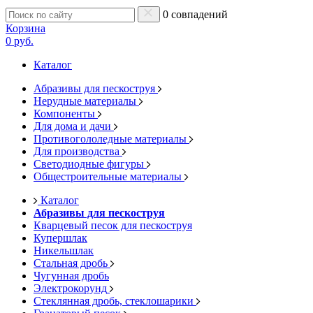
0 совпадений
Корзина
0 руб.
Каталог
Абразивы для пескоструя
Нерудные материалы
Компоненты
Для дома и дачи
Противогололедные материалы
Для производства
Светодиодные фигуры
Общестроительные материалы
Каталог
Абразивы для пескоструя
Кварцевый песок для пескоструя
Купершлак
Никельшлак
Стальная дробь
Чугунная дробь
Электрокорунд
Стеклянная дробь, стеклошарики