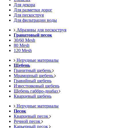
Для декора
Для разметки дорог
Для пескоструя
Для фильтрации воды
Абразивы для пескоструя
Гранатовый песок
30/60 Mesh
80 Mesh
120 Mesh
Нерудные материалы
Щебень
Гранитный щебень
Мраморный щебень
Гравийный щебень
Известняковый щебень
Щебень габбро-диабаз
Кварцевый щебень
Нерудные материалы
Песок
Кварцевый песок
Речной песок
Карьерный песок