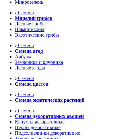
Микрозелень
Семена
Мицелий грибов
Лесные грибы
Шампиньоны
Экзотические грибы
Семена
Семена ягод
Арбузы
Земляника и клубника
Лесные ягоды
Семена
Семена цветов
Семена
Семена экзотических растений
Семена
Семена декоративных овощей
Капусты декоративные
Перцы декоративные
Подсолнечники декоративные
Тыквы декоративные