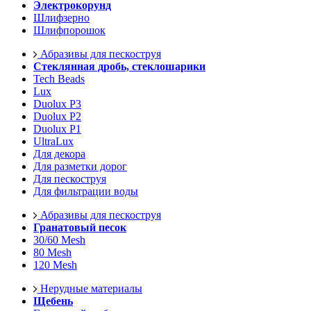
Электрокорунд
Шлифзерно
Шлифпорошок
Абразивы для пескоструя
Стеклянная дробь, стеклошарики
Tech Beads
Lux
Duolux P3
Duolux P2
Duolux P1
UltraLux
Для декора
Для разметки дорог
Для пескоструя
Для фильтрации воды
Абразивы для пескоструя
Гранатовый песок
30/60 Mesh
80 Mesh
120 Mesh
Нерудные материалы
Щебень