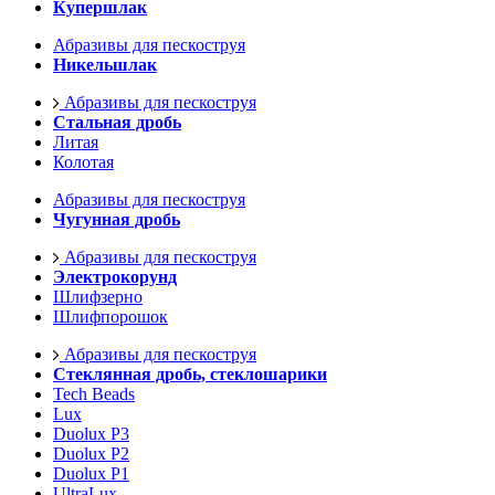
Купершлак
Абразивы для пескоструя
Никельшлак
Абразивы для пескоструя
Стальная дробь
Литая
Колотая
Абразивы для пескоструя
Чугунная дробь
Абразивы для пескоструя
Электрокорунд
Шлифзерно
Шлифпорошок
Абразивы для пескоструя
Стеклянная дробь, стеклошарики
Tech Beads
Lux
Duolux P3
Duolux P2
Duolux P1
UltraLux