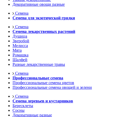
Декоративные овощи разные
Семена
Семена для экзотической грядки
Семена
Семена лекарственных растений
Душица
Зверобой
Мелисса
Мята
Ромашка
Шалфей
Разные лекарственные травы
Семена
Профессиональные семена
Профессиональные семена цветов
Профессиональные семена овощей и зелени
Семена
Семена деревьев и кустарников
Бересклеты
Сосны
Декоративные разные