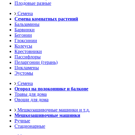
Плодовые разные
Семена
Семена комнатных растений
Бальзамины
Барвинки
Бегонии
Глоксинии
Колеусы
Крестовники
Пассифлоры
Пеларгонии (герань)
Цикламены
Эустомы
Семена
Огород на подоконнике и балконе
Травы для дома
Овощи для дома
Мешкозашивочные машинки и т.д.
Мешкозашивочные машинки
Ручные
Стационарные