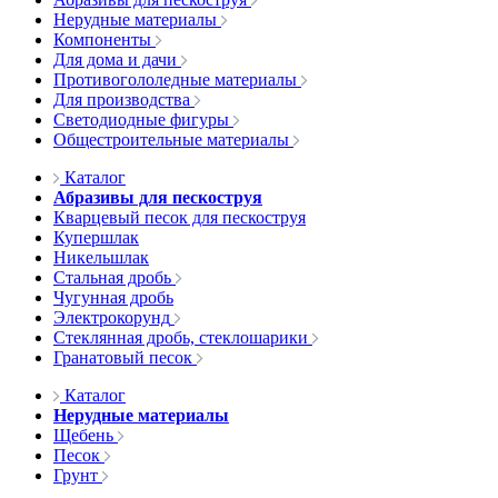
Нерудные материалы
Компоненты
Для дома и дачи
Противогололедные материалы
Для производства
Светодиодные фигуры
Общестроительные материалы
Каталог
Абразивы для пескоструя
Кварцевый песок для пескоструя
Купершлак
Никельшлак
Стальная дробь
Чугунная дробь
Электрокорунд
Стеклянная дробь, стеклошарики
Гранатовый песок
Каталог
Нерудные материалы
Щебень
Песок
Грунт