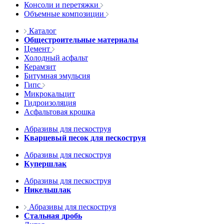
Консоли и перетяжки
Объемные композиции
Каталог
Общестроительные материалы
Цемент
Холодный асфальт
Керамзит
Битумная эмульсия
Гипс
Микрокальцит
Гидроизоляция
Асфальтовая крошка
Абразивы для пескоструя
Кварцевый песок для пескоструя
Абразивы для пескоструя
Купершлак
Абразивы для пескоструя
Никельшлак
Абразивы для пескоструя
Стальная дробь