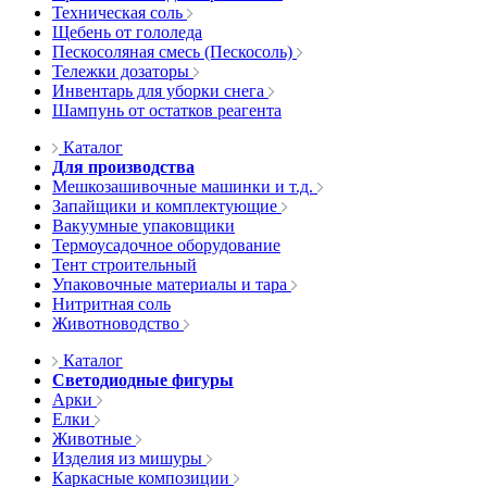
Техническая соль
Щебень от гололеда
Пескосоляная смесь (Пескосоль)
Тележки дозаторы
Инвентарь для уборки снега
Шампунь от остатков реагента
Каталог
Для производства
Мешкозашивочные машинки и т.д.
Запайщики и комплектующие
Вакуумные упаковщики
Термоусадочное оборудование
Тент строительный
Упаковочные материалы и тара
Нитритная соль
Животноводство
Каталог
Светодиодные фигуры
Арки
Елки
Животные
Изделия из мишуры
Каркасные композиции