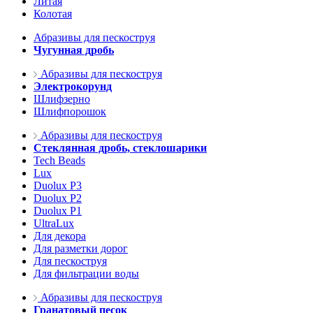
Литая
Колотая
Абразивы для пескоструя
Чугунная дробь
Абразивы для пескоструя
Электрокорунд
Шлифзерно
Шлифпорошок
Абразивы для пескоструя
Стеклянная дробь, стеклошарики
Tech Beads
Lux
Duolux P3
Duolux P2
Duolux P1
UltraLux
Для декора
Для разметки дорог
Для пескоструя
Для фильтрации воды
Абразивы для пескоструя
Гранатовый песок