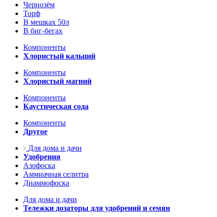
Чернозём
Торф
В мешках 50л
В биг-бегах
Компоненты
Хлористый кальций
Компоненты
Хлористый магний
Компоненты
Каустическая сода
Компоненты
Другое
Для дома и дачи
Удобрения
Азофоска
Аммиачная селитра
Диаммофоска
Для дома и дачи
Тележки дозаторы для удобрений и семян