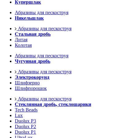
Купершлак
Абразивы для пескоструя
Никельшлак
Абразивы для пескоструя
Стальная дробь
Литая
Колотая
Абразивы для пескоструя
Чугунная дробь
Абразивы для пескоструя
Электрокорунд
Шлифзерно
Шлифпорошок
Абразивы для пескоструя
Стеклянная дробь, стеклошарики
Tech Beads
Lux
Duolux P3
Duolux P2
Duolux P1
UltraLux