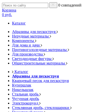
0 совпадений
Корзина
0 руб.
Каталог
Абразивы для пескоструя
Нерудные материалы
Компоненты
Для дома и дачи
Противогололедные материалы
Для производства
Светодиодные фигуры
Общестроительные материалы
Каталог
Абразивы для пескоструя
Кварцевый песок для пескоструя
Купершлак
Никельшлак
Стальная дробь
Чугунная дробь
Электрокорунд
Стеклянная дробь, стеклошарики