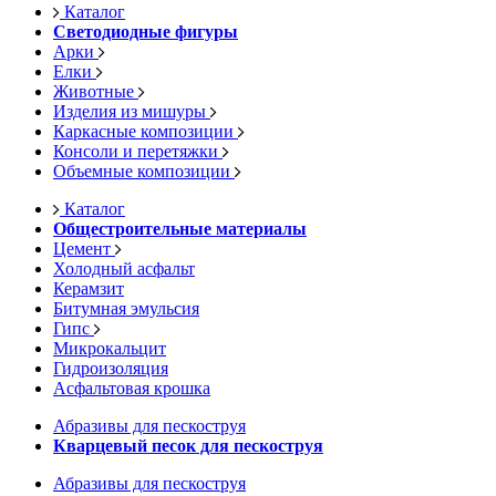
Каталог
Светодиодные фигуры
Арки
Елки
Животные
Изделия из мишуры
Каркасные композиции
Консоли и перетяжки
Объемные композиции
Каталог
Общестроительные материалы
Цемент
Холодный асфальт
Керамзит
Битумная эмульсия
Гипс
Микрокальцит
Гидроизоляция
Асфальтовая крошка
Абразивы для пескоструя
Кварцевый песок для пескоструя
Абразивы для пескоструя