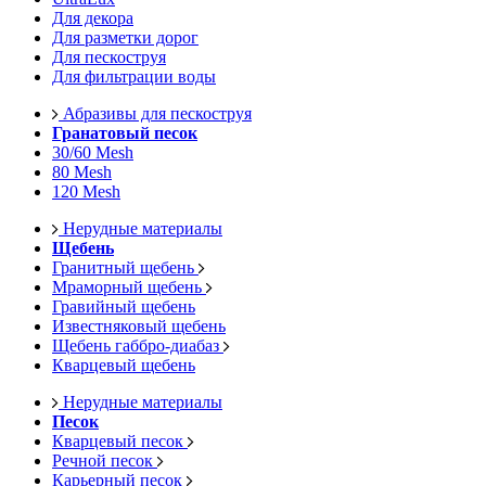
Для декора
Для разметки дорог
Для пескоструя
Для фильтрации воды
Абразивы для пескоструя
Гранатовый песок
30/60 Mesh
80 Mesh
120 Mesh
Нерудные материалы
Щебень
Гранитный щебень
Мраморный щебень
Гравийный щебень
Известняковый щебень
Щебень габбро-диабаз
Кварцевый щебень
Нерудные материалы
Песок
Кварцевый песок
Речной песок
Карьерный песок