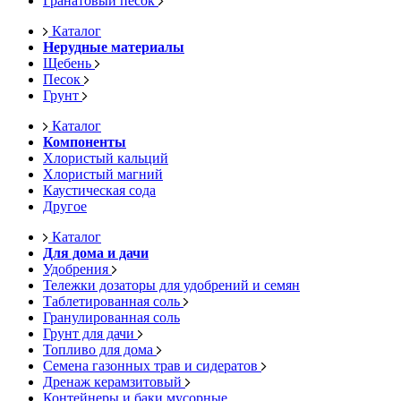
Гранатовый песок
Каталог
Нерудные материалы
Щебень
Песок
Грунт
Каталог
Компоненты
Хлористый кальций
Хлористый магний
Каустическая сода
Другое
Каталог
Для дома и дачи
Удобрения
Тележки дозаторы для удобрений и семян
Таблетированная соль
Гранулированная соль
Грунт для дачи
Топливо для дома
Семена газонных трав и сидератов
Дренаж керамзитовый
Контейнеры и баки мусорные