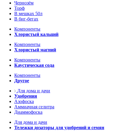
Чернозём
Торф
В мешках 50л
В биг-бегах
Компоненты
Хлористый кальций
Компоненты
Хлористый магний
Компоненты
Каустическая сода
Компоненты
Другое
Для дома и дачи
Удобрения
Азофоска
Аммиачная селитра
Диаммофоска
Для дома и дачи
Тележки дозаторы для удобрений и семян