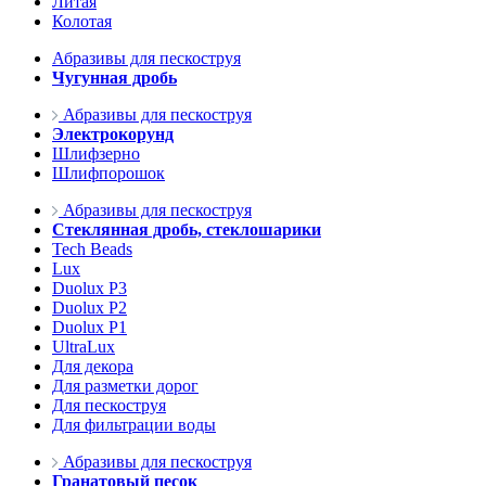
Литая
Колотая
Абразивы для пескоструя
Чугунная дробь
Абразивы для пескоструя
Электрокорунд
Шлифзерно
Шлифпорошок
Абразивы для пескоструя
Стеклянная дробь, стеклошарики
Tech Beads
Lux
Duolux P3
Duolux P2
Duolux P1
UltraLux
Для декора
Для разметки дорог
Для пескоструя
Для фильтрации воды
Абразивы для пескоструя
Гранатовый песок