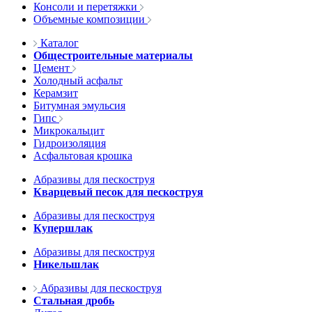
Консоли и перетяжки
Объемные композиции
Каталог
Общестроительные материалы
Цемент
Холодный асфальт
Керамзит
Битумная эмульсия
Гипс
Микрокальцит
Гидроизоляция
Асфальтовая крошка
Абразивы для пескоструя
Кварцевый песок для пескоструя
Абразивы для пескоструя
Купершлак
Абразивы для пескоструя
Никельшлак
Абразивы для пескоструя
Стальная дробь