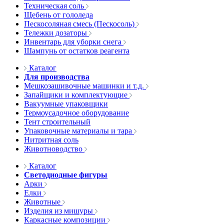
Техническая соль
Щебень от гололеда
Пескосоляная смесь (Пескосоль)
Тележки дозаторы
Инвентарь для уборки снега
Шампунь от остатков реагента
Каталог
Для производства
Мешкозашивочные машинки и т.д.
Запайщики и комплектующие
Вакуумные упаковщики
Термоусадочное оборудование
Тент строительный
Упаковочные материалы и тара
Нитритная соль
Животноводство
Каталог
Светодиодные фигуры
Арки
Елки
Животные
Изделия из мишуры
Каркасные композиции