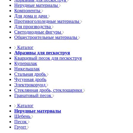
Нерудные материалы
Компоненты
Для дома и дачи
Противогололедные материалы
Для производства
Светодиодные фигуры
Общестроительные материалы
Каталог
Абразивы для пескоструя
Кварцевый песок для пескоструя
Купершлак
Никельшлак
Стальная дробь
Чугунная дробь
Электрокорунд
Стеклянная дробь, стеклошарики
Гранатовый песок
Каталог
Нерудные материалы
Щебень
Песок
Грунт