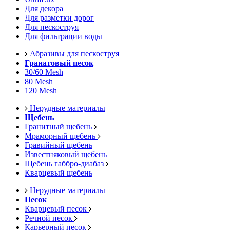
Для декора
Для разметки дорог
Для пескоструя
Для фильтрации воды
Абразивы для пескоструя
Гранатовый песок
30/60 Mesh
80 Mesh
120 Mesh
Нерудные материалы
Щебень
Гранитный щебень
Мраморный щебень
Гравийный щебень
Известняковый щебень
Щебень габбро-диабаз
Кварцевый щебень
Нерудные материалы
Песок
Кварцевый песок
Речной песок
Карьерный песок