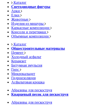
Каталог
Светодиодные фигуры
Арки
Елки
Животные
Изделия из мишуры
Каркасные композиции
Консоли и перетяжки
Объемные композиции
Каталог
Общестроительные материалы
Цемент
Холодный асфальт
Керамзит
Битумная эмульсия
Гипс
Микрокальцит
Гидроизоляция
Асфальтовая крошка
Абразивы для пескоструя
Кварцевый песок для пескоструя
Абразивы для пескоструя