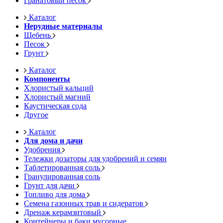
Гранатовый песок
Каталог
Нерудные материалы
Щебень
Песок
Грунт
Каталог
Компоненты
Хлористый кальций
Хлористый магний
Каустическая сода
Другое
Каталог
Для дома и дачи
Удобрения
Тележки дозаторы для удобрений и семян
Таблетированная соль
Гранулированная соль
Грунт для дачи
Топливо для дома
Семена газонных трав и сидератов
Дренаж керамзитовый
Контейнеры и баки мусорные