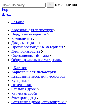
0 совпадений
Корзина
0 руб.
Каталог
Абразивы для пескоструя
Нерудные материалы
Компоненты
Для дома и дачи
Противогололедные материалы
Для производства
Светодиодные фигуры
Общестроительные материалы
Каталог
Абразивы для пескоструя
Кварцевый песок для пескоструя
Купершлак
Никельшлак
Стальная дробь
Чугунная дробь
Электрокорунд
Стеклянная дробь, стеклошарики