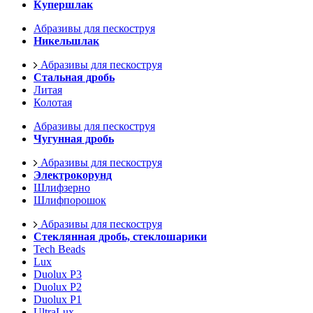
Купершлак
Абразивы для пескоструя
Никельшлак
Абразивы для пескоструя
Стальная дробь
Литая
Колотая
Абразивы для пескоструя
Чугунная дробь
Абразивы для пескоструя
Электрокорунд
Шлифзерно
Шлифпорошок
Абразивы для пескоструя
Стеклянная дробь, стеклошарики
Tech Beads
Lux
Duolux P3
Duolux P2
Duolux P1
UltraLux