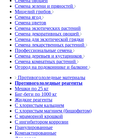
Семена овощей
Семена зелени и пряностей
Мицелий грибов
Семена ягод
Семена цветов
Семена экзотических растений
Семена декоративных овощей
Семена для экзотической грядки
Семена лекарственных растений
Профессиональные семена
Семена деревьев и кустарников
Семена комнатных растений
Огород на подоконнике и балконе
Противогололедные материалы
Противогололедные реагенты
Мешки по 25 кг
Биг-беги по 1000 кг
Жидкие реагенты
С хлористым кальцием
С хлористым магнием (бишофитом)
С мраморной крошкой
С ингибитором коррозии
Гранулированные
Компактированные