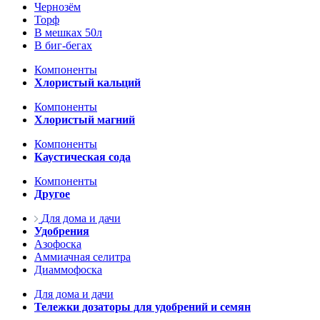
Чернозём
Торф
В мешках 50л
В биг-бегах
Компоненты
Хлористый кальций
Компоненты
Хлористый магний
Компоненты
Каустическая сода
Компоненты
Другое
Для дома и дачи
Удобрения
Азофоска
Аммиачная селитра
Диаммофоска
Для дома и дачи
Тележки дозаторы для удобрений и семян