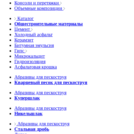
Консоли и перетяжки
Объемные композиции
Каталог
Общестроительные материалы
Цемент
Холодный асфальт
Керамзит
Битумная эмульсия
Гипс
Микрокальцит
Гидроизоляция
Асфальтовая крошка
Абразивы для пескоструя
Кварцевый песок для пескоструя
Абразивы для пескоструя
Купершлак
Абразивы для пескоструя
Никельшлак
Абразивы для пескоструя
Стальная дробь