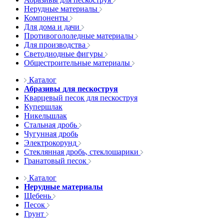
Нерудные материалы
Компоненты
Для дома и дачи
Противогололедные материалы
Для производства
Светодиодные фигуры
Общестроительные материалы
Каталог
Абразивы для пескоструя
Кварцевый песок для пескоструя
Купершлак
Никельшлак
Стальная дробь
Чугунная дробь
Электрокорунд
Стеклянная дробь, стеклошарики
Гранатовый песок
Каталог
Нерудные материалы
Щебень
Песок
Грунт