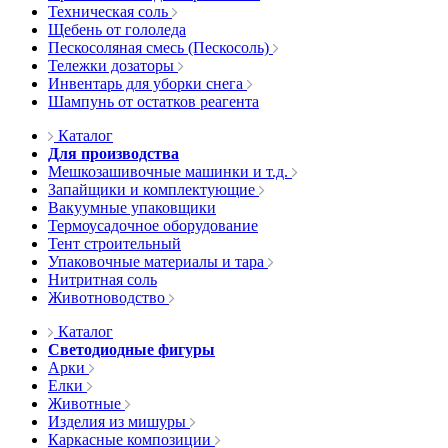
Техническая соль
Щебень от гололеда
Пескосоляная смесь (Пескосоль)
Тележки дозаторы
Инвентарь для уборки снега
Шампунь от остатков реагента
Каталог
Для производства
Мешкозашивочные машинки и т.д.
Запайщики и комплектующие
Вакуумные упаковщики
Термоусадочное оборудование
Тент строительный
Упаковочные материалы и тара
Нитритная соль
Животноводство
Каталог
Светодиодные фигуры
Арки
Елки
Животные
Изделия из мишуры
Каркасные композиции