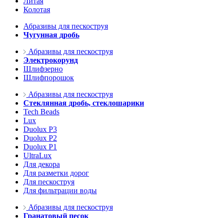
Литая
Колотая
Абразивы для пескоструя
Чугунная дробь
Абразивы для пескоструя
Электрокорунд
Шлифзерно
Шлифпорошок
Абразивы для пескоструя
Стеклянная дробь, стеклошарики
Tech Beads
Lux
Duolux P3
Duolux P2
Duolux P1
UltraLux
Для декора
Для разметки дорог
Для пескоструя
Для фильтрации воды
Абразивы для пескоструя
Гранатовый песок