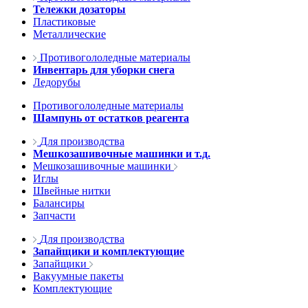
Тележки дозаторы
Пластиковые
Металлические
Противогололедные материалы
Инвентарь для уборки снега
Ледорубы
Противогололедные материалы
Шампунь от остатков реагента
Для производства
Мешкозашивочные машинки и т.д.
Мешкозашивочные машинки
Иглы
Швейные нитки
Балансиры
Запчасти
Для производства
Запайщики и комплектующие
Запайщики
Вакуумные пакеты
Комплектующие