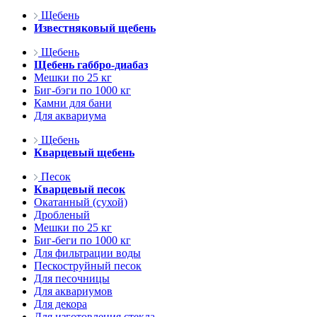
Щебень
Известняковый щебень
Щебень
Щебень габбро-диабаз
Мешки по 25 кг
Биг-бэги по 1000 кг
Камни для бани
Для аквариума
Щебень
Кварцевый щебень
Песок
Кварцевый песок
Окатанный (сухой)
Дробленый
Мешки по 25 кг
Биг-беги по 1000 кг
Для фильтрации воды
Пескоструйный песок
Для песочницы
Для аквариумов
Для декора
Для изготовления стекла