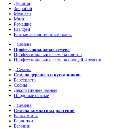
Душица
Зверобой
Мелисса
Мята
Ромашка
Шалфей
Разные лекарственные травы
Семена
Профессиональные семена
Профессиональные семена цветов
Профессиональные семена овощей и зелени
Семена
Семена деревьев и кустарников
Бересклеты
Сосны
Декоративные разные
Плодовые разные
Семена
Семена комнатных растений
Бальзамины
Барвинки
Бегонии