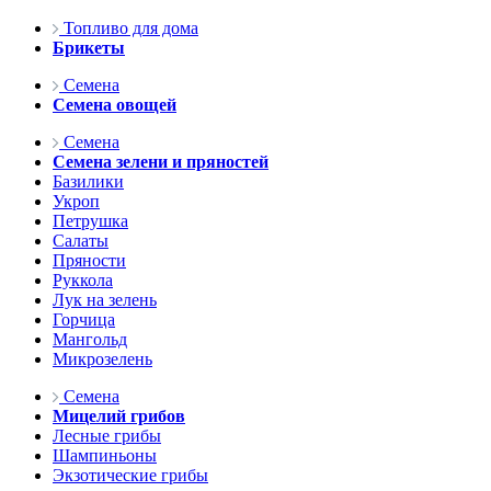
Топливо для дома
Брикеты
Семена
Семена овощей
Семена
Семена зелени и пряностей
Базилики
Укроп
Петрушка
Салаты
Пряности
Руккола
Лук на зелень
Горчица
Мангольд
Микрозелень
Семена
Мицелий грибов
Лесные грибы
Шампиньоны
Экзотические грибы