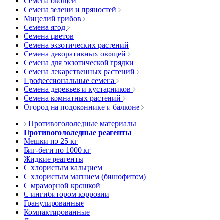
Семена овощей
Семена зелени и пряностей
Мицелий грибов
Семена ягод
Семена цветов
Семена экзотических растений
Семена декоративных овощей
Семена для экзотической грядки
Семена лекарственных растений
Профессиональные семена
Семена деревьев и кустарников
Семена комнатных растений
Огород на подоконнике и балконе
Противогололедные материалы
Противогололедные реагенты
Мешки по 25 кг
Биг-беги по 1000 кг
Жидкие реагенты
С хлористым кальцием
С хлористым магнием (бишофитом)
С мраморной крошкой
С ингибитором коррозии
Гранулированные
Компактированные