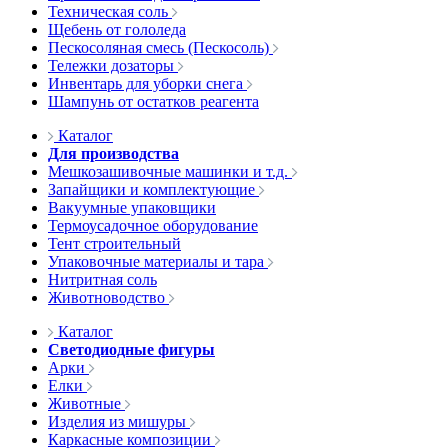
Техническая соль
Щебень от гололеда
Пескосоляная смесь (Пескосоль)
Тележки дозаторы
Инвентарь для уборки снега
Шампунь от остатков реагента
Каталог
Для производства
Мешкозашивочные машинки и т.д.
Запайщики и комплектующие
Вакуумные упаковщики
Термоусадочное оборудование
Тент строительный
Упаковочные материалы и тара
Нитритная соль
Животноводство
Каталог
Светодиодные фигуры
Арки
Елки
Животные
Изделия из мишуры
Каркасные композиции