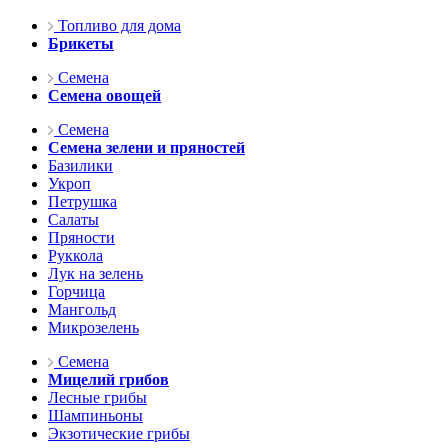
Топливо для дома
Брикеты
Семена
Семена овощей
Семена
Семена зелени и пряностей
Базилики
Укроп
Петрушка
Салаты
Пряности
Руккола
Лук на зелень
Горчица
Мангольд
Микрозелень
Семена
Мицелий грибов
Лесные грибы
Шампиньоны
Экзотические грибы