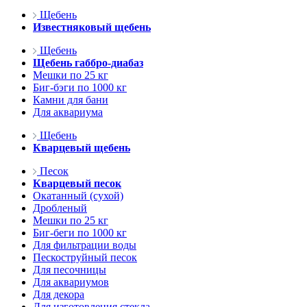
Щебень
Известняковый щебень
Щебень
Щебень габбро-диабаз
Мешки по 25 кг
Биг-бэги по 1000 кг
Камни для бани
Для аквариума
Щебень
Кварцевый щебень
Песок
Кварцевый песок
Окатанный (сухой)
Дробленый
Мешки по 25 кг
Биг-беги по 1000 кг
Для фильтрации воды
Пескоструйный песок
Для песочницы
Для аквариумов
Для декора
Для изготовления стекла