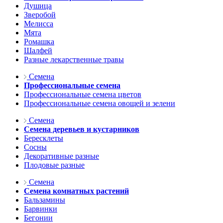
Душица
Зверобой
Мелисса
Мята
Ромашка
Шалфей
Разные лекарственные травы
Семена
Профессиональные семена
Профессиональные семена цветов
Профессиональные семена овощей и зелени
Семена
Семена деревьев и кустарников
Бересклеты
Сосны
Декоративные разные
Плодовые разные
Семена
Семена комнатных растений
Бальзамины
Барвинки
Бегонии