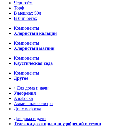
Чернозём
Торф
В мешках 50л
В биг-бегах
Компоненты
Хлористый кальций
Компоненты
Хлористый магний
Компоненты
Каустическая сода
Компоненты
Другое
Для дома и дачи
Удобрения
Азофоска
Аммиачная селитра
Диаммофоска
Для дома и дачи
Тележки дозаторы для удобрений и семян