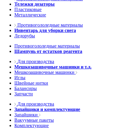
Тележки дозаторы
Пластиковые
Металлические
Противогололедные материалы
Инвентарь для уборки снега
Ледорубы
Противогололедные материалы
Шампунь от остатков реагента
Для производства
Мешкозашивочные машинки и т.д.
Мешкозашивочные машинки
Иглы
Швейные нитки
Балансиры
Запчасти
Для производства
Запайщики и комплектующие
Запайщики
Вакуумные пакеты
Комплектующие