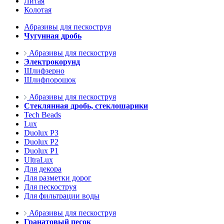
Литая
Колотая
Абразивы для пескоструя
Чугунная дробь
Абразивы для пескоструя
Электрокорунд
Шлифзерно
Шлифпорошок
Абразивы для пескоструя
Стеклянная дробь, стеклошарики
Tech Beads
Lux
Duolux P3
Duolux P2
Duolux P1
UltraLux
Для декора
Для разметки дорог
Для пескоструя
Для фильтрации воды
Абразивы для пескоструя
Гранатовый песок