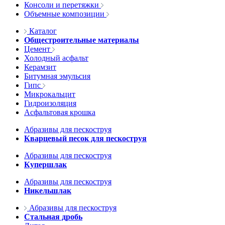
Консоли и перетяжки
Объемные композиции
Каталог
Общестроительные материалы
Цемент
Холодный асфальт
Керамзит
Битумная эмульсия
Гипс
Микрокальцит
Гидроизоляция
Асфальтовая крошка
Абразивы для пескоструя
Кварцевый песок для пескоструя
Абразивы для пескоструя
Купершлак
Абразивы для пескоструя
Никельшлак
Абразивы для пескоструя
Стальная дробь