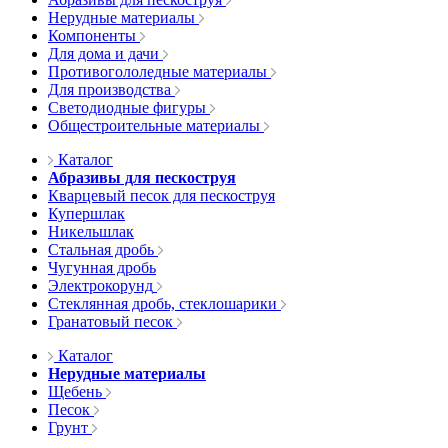
Нерудные материалы
Компоненты
Для дома и дачи
Противогололедные материалы
Для производства
Светодиодные фигуры
Общестроительные материалы
Каталог
Абразивы для пескоструя
Кварцевый песок для пескоструя
Купершлак
Никельшлак
Стальная дробь
Чугунная дробь
Электрокорунд
Стеклянная дробь, стеклошарики
Гранатовый песок
Каталог
Нерудные материалы
Щебень
Песок
Грунт