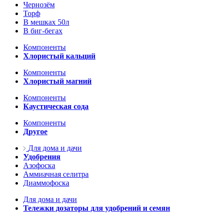
Чернозём
Торф
В мешках 50л
В биг-бегах
Компоненты
Хлористый кальций
Компоненты
Хлористый магний
Компоненты
Каустическая сода
Компоненты
Другое
Для дома и дачи
Удобрения
Азофоска
Аммиачная селитра
Диаммофоска
Для дома и дачи
Тележки дозаторы для удобрений и семян