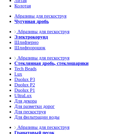
Литая
Колотая
Абразивы для пескоструя
Чугунная дробь
Абразивы для пескоструя
Электрокорунд
Шлифзерно
Шлифпорошок
Абразивы для пескоструя
Стеклянная дробь, стеклошарики
Tech Beads
Lux
Duolux P3
Duolux P2
Duolux P1
UltraLux
Для декора
Для разметки дорог
Для пескоструя
Для фильтрации воды
Абразивы для пескоструя
Гранатовый песок