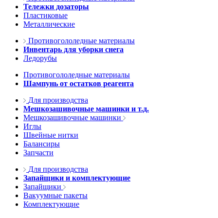
Тележки дозаторы
Пластиковые
Металлические
Противогололедные материалы
Инвентарь для уборки снега
Ледорубы
Противогололедные материалы
Шампунь от остатков реагента
Для производства
Мешкозашивочные машинки и т.д.
Мешкозашивочные машинки
Иглы
Швейные нитки
Балансиры
Запчасти
Для производства
Запайщики и комплектующие
Запайщики
Вакуумные пакеты
Комплектующие