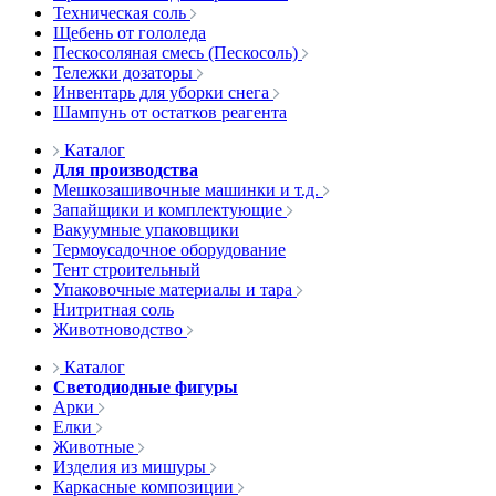
Техническая соль
Щебень от гололеда
Пескосоляная смесь (Пескосоль)
Тележки дозаторы
Инвентарь для уборки снега
Шампунь от остатков реагента
Каталог
Для производства
Мешкозашивочные машинки и т.д.
Запайщики и комплектующие
Вакуумные упаковщики
Термоусадочное оборудование
Тент строительный
Упаковочные материалы и тара
Нитритная соль
Животноводство
Каталог
Светодиодные фигуры
Арки
Елки
Животные
Изделия из мишуры
Каркасные композиции