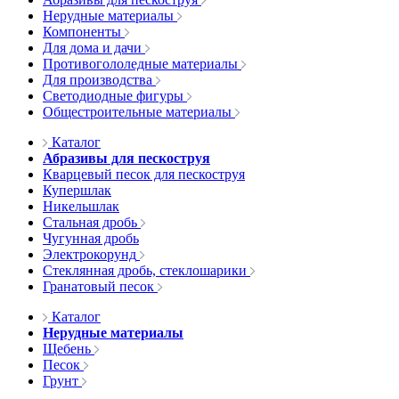
Нерудные материалы
Компоненты
Для дома и дачи
Противогололедные материалы
Для производства
Светодиодные фигуры
Общестроительные материалы
Каталог
Абразивы для пескоструя
Кварцевый песок для пескоструя
Купершлак
Никельшлак
Стальная дробь
Чугунная дробь
Электрокорунд
Стеклянная дробь, стеклошарики
Гранатовый песок
Каталог
Нерудные материалы
Щебень
Песок
Грунт