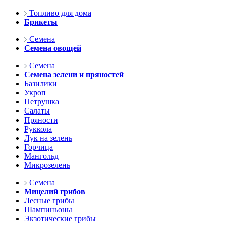
Топливо для дома
Брикеты
Семена
Семена овощей
Семена
Семена зелени и пряностей
Базилики
Укроп
Петрушка
Салаты
Пряности
Руккола
Лук на зелень
Горчица
Мангольд
Микрозелень
Семена
Мицелий грибов
Лесные грибы
Шампиньоны
Экзотические грибы