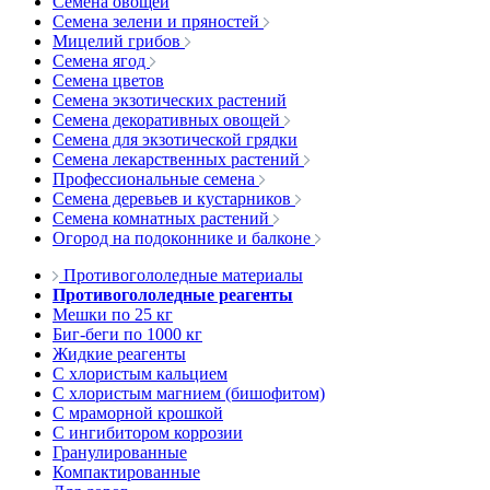
Семена овощей
Семена зелени и пряностей
Мицелий грибов
Семена ягод
Семена цветов
Семена экзотических растений
Семена декоративных овощей
Семена для экзотической грядки
Семена лекарственных растений
Профессиональные семена
Семена деревьев и кустарников
Семена комнатных растений
Огород на подоконнике и балконе
Противогололедные материалы
Противогололедные реагенты
Мешки по 25 кг
Биг-беги по 1000 кг
Жидкие реагенты
С хлористым кальцием
С хлористым магнием (бишофитом)
С мраморной крошкой
С ингибитором коррозии
Гранулированные
Компактированные