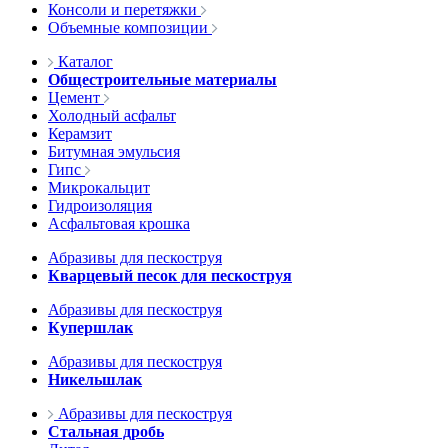
Консоли и перетяжки
Объемные композиции
Каталог
Общестроительные материалы
Цемент
Холодный асфальт
Керамзит
Битумная эмульсия
Гипс
Микрокальцит
Гидроизоляция
Асфальтовая крошка
Абразивы для пескоструя
Кварцевый песок для пескоструя
Абразивы для пескоструя
Купершлак
Абразивы для пескоструя
Никельшлак
Абразивы для пескоструя
Стальная дробь