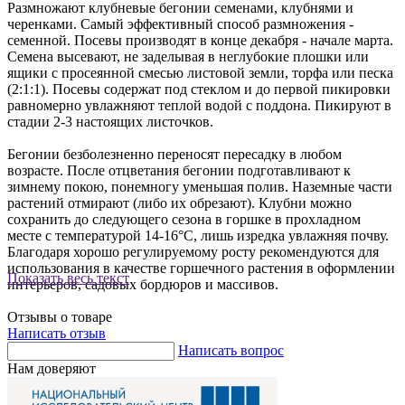
Размножают клубневые бегонии семенами, клубнями и
черенками. Самый эффективный способ размножения -
семенной. Посевы производят в конце декабря - начале марта.
Семена высевают, не заделывая в неглубокие плошки или
ящики с просеянной смесью листовой земли, торфа или песка
(2:1:1). Посевы содержат под стеклом и до первой пикировки
равномерно увлажняют теплой водой с поддона. Пикируют в
стадии 2-3 настоящих листочков.
Бегонии безболезненно переносят пересадку в любом
возрасте. После отцветания бегонии подготавливают к
зимнему покою, понемногу уменьшая полив. Наземные части
растений отмирают (либо их обрезают). Клубни можно
сохранить до следующего сезона в горшке в прохладном
месте с температурой 14-16°С, лишь изредка увлажняя почву.
Благодаря хорошо регулируемому росту рекомендуются для
использования в качестве горшечного растения в оформлении
Показать весь текст
интерьеров, садовых бордюров и массивов.
Отзывы о товаре
Написать отзыв
Написать вопрос
Нам доверяют