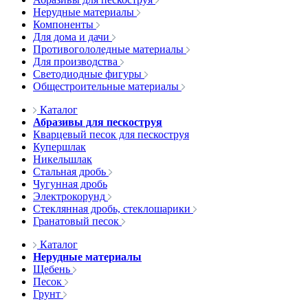
Нерудные материалы
Компоненты
Для дома и дачи
Противогололедные материалы
Для производства
Светодиодные фигуры
Общестроительные материалы
Каталог
Абразивы для пескоструя
Кварцевый песок для пескоструя
Купершлак
Никельшлак
Стальная дробь
Чугунная дробь
Электрокорунд
Стеклянная дробь, стеклошарики
Гранатовый песок
Каталог
Нерудные материалы
Щебень
Песок
Грунт