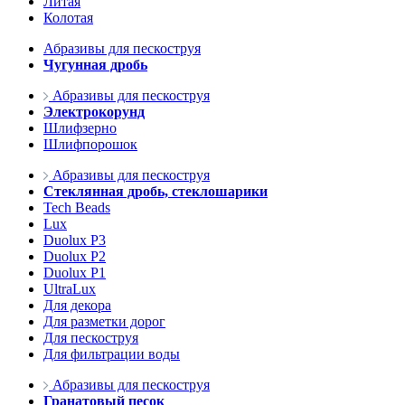
Литая
Колотая
Абразивы для пескоструя
Чугунная дробь
Абразивы для пескоструя
Электрокорунд
Шлифзерно
Шлифпорошок
Абразивы для пескоструя
Стеклянная дробь, стеклошарики
Tech Beads
Lux
Duolux P3
Duolux P2
Duolux P1
UltraLux
Для декора
Для разметки дорог
Для пескоструя
Для фильтрации воды
Абразивы для пескоструя
Гранатовый песок