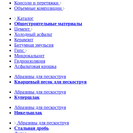
Консоли и перетяжки
Объемные композиции
Каталог
Общестроительные материалы
Цемент
Холодный асфальт
Керамзит
Битумная эмульсия
Гипс
Микрокальцит
Гидроизоляция
Асфальтовая крошка
Абразивы для пескоструя
Кварцевый песок для пескоструя
Абразивы для пескоструя
Купершлак
Абразивы для пескоструя
Никельшлак
Абразивы для пескоструя
Стальная дробь