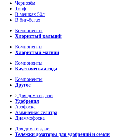
Чернозём
Торф
В мешках 50л
В биг-бегах
Компоненты
Хлористый кальций
Компоненты
Хлористый магний
Компоненты
Каустическая сода
Компоненты
Другое
Для дома и дачи
Удобрения
Азофоска
Аммиачная селитра
Диаммофоска
Для дома и дачи
Тележки дозаторы для удобрений и семян