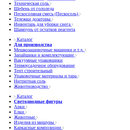
Техническая соль
Щебень от гололеда
Пескосоляная смесь (Пескосоль)
Тележки дозаторы
Инвентарь для уборки снега
Шампунь от остатков реагента
Каталог
Для производства
Мешкозашивочные машинки и т.д.
Запайщики и комплектующие
Вакуумные упаковщики
Термоусадочное оборудование
Тент строительный
Упаковочные материалы и тара
Нитритная соль
Животноводство
Каталог
Светодиодные фигуры
Арки
Елки
Животные
Изделия из мишуры
Каркасные композиции