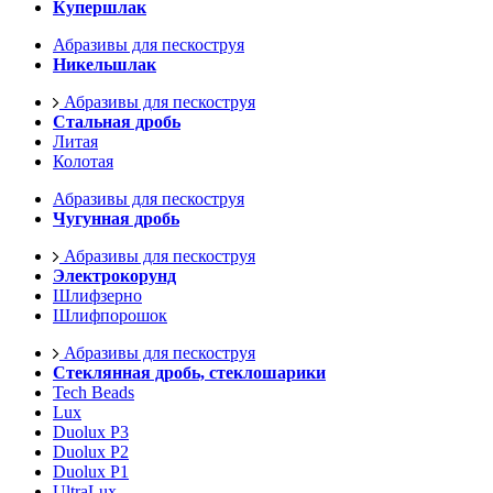
Купершлак
Абразивы для пескоструя
Никельшлак
Абразивы для пескоструя
Стальная дробь
Литая
Колотая
Абразивы для пескоструя
Чугунная дробь
Абразивы для пескоструя
Электрокорунд
Шлифзерно
Шлифпорошок
Абразивы для пескоструя
Стеклянная дробь, стеклошарики
Tech Beads
Lux
Duolux P3
Duolux P2
Duolux P1
UltraLux