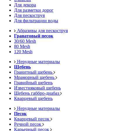
Для декора
Для разметки дорог
Для пескоструя
Для фильтрации воды
Абразивы для пескоструя
Гранатовый песок
30/60 Mesh
80 Mesh
120 Mesh
Нерудные материалы
Щебень
Гранитный щебень
Мраморный щебень
Гравийный щебень
Известняковый щебень
Щебень габбро-диабаз
Кварцевый щебень
Нерудные материалы
Песок
Кварцевый песок
Речной песок
Карьерный песок