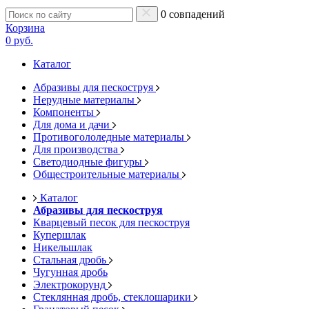
0 совпадений
Корзина
0 руб.
Каталог
Абразивы для пескоструя
Нерудные материалы
Компоненты
Для дома и дачи
Противогололедные материалы
Для производства
Светодиодные фигуры
Общестроительные материалы
Каталог
Абразивы для пескоструя
Кварцевый песок для пескоструя
Купершлак
Никельшлак
Стальная дробь
Чугунная дробь
Электрокорунд
Стеклянная дробь, стеклошарики