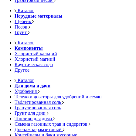
Гранатовый песок
Каталог
Нерудные материалы
Щебень
Песок
Грунт
Каталог
Компоненты
Хлористый кальций
Хлористый магний
Каустическая сода
Другое
Каталог
Для дома и дачи
Удобрения
Тележки дозаторы для удобрений и семян
Таблетированная соль
Гранулированная соль
Грунт для дачи
Топливо для дома
Семена газонных трав и сидератов
Дренаж керамзитовый
Контейнеры и баки мусорные