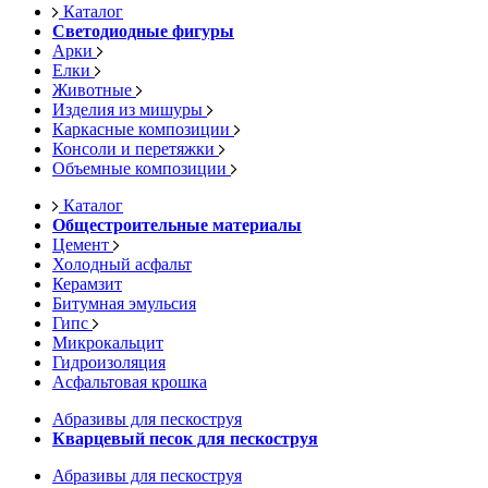
Каталог
Светодиодные фигуры
Арки
Елки
Животные
Изделия из мишуры
Каркасные композиции
Консоли и перетяжки
Объемные композиции
Каталог
Общестроительные материалы
Цемент
Холодный асфальт
Керамзит
Битумная эмульсия
Гипс
Микрокальцит
Гидроизоляция
Асфальтовая крошка
Абразивы для пескоструя
Кварцевый песок для пескоструя
Абразивы для пескоструя