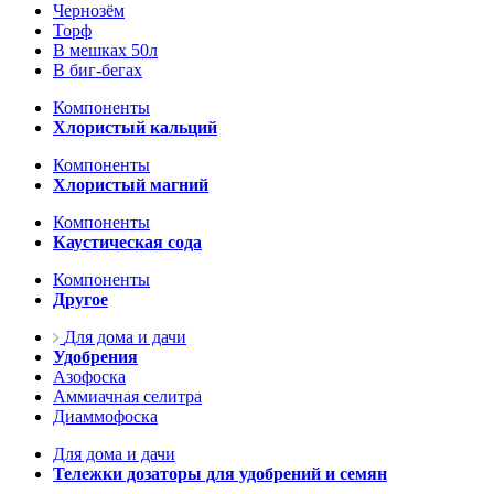
Чернозём
Торф
В мешках 50л
В биг-бегах
Компоненты
Хлористый кальций
Компоненты
Хлористый магний
Компоненты
Каустическая сода
Компоненты
Другое
Для дома и дачи
Удобрения
Азофоска
Аммиачная селитра
Диаммофоска
Для дома и дачи
Тележки дозаторы для удобрений и семян