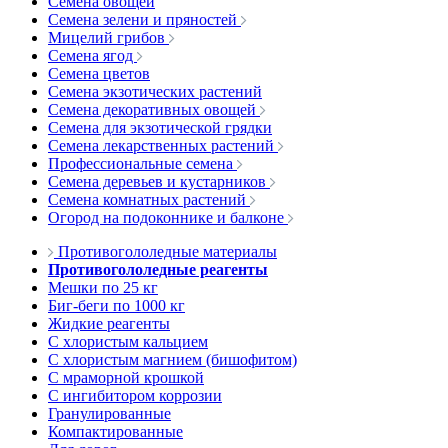
Семена овощей
Семена зелени и пряностей
Мицелий грибов
Семена ягод
Семена цветов
Семена экзотических растений
Семена декоративных овощей
Семена для экзотической грядки
Семена лекарственных растений
Профессиональные семена
Семена деревьев и кустарников
Семена комнатных растений
Огород на подоконнике и балконе
Противогололедные материалы
Противогололедные реагенты
Мешки по 25 кг
Биг-беги по 1000 кг
Жидкие реагенты
С хлористым кальцием
С хлористым магнием (бишофитом)
С мраморной крошкой
С ингибитором коррозии
Гранулированные
Компактированные