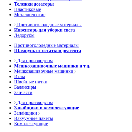
Тележки дозаторы
Пластиковые
Металлические
Противогололедные материалы
Инвентарь для уборки снега
Ледорубы
Противогололедные материалы
Шампунь от остатков реагента
Для производства
Мешкозашивочные машинки и т.д.
Мешкозашивочные машинки
Иглы
Швейные нитки
Балансиры
Запчасти
Для производства
Запайщики и комплектующие
Запайщики
Вакуумные пакеты
Комплектующие