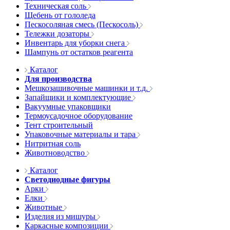
Техническая соль
Щебень от гололеда
Пескосоляная смесь (Пескосоль)
Тележки дозаторы
Инвентарь для уборки снега
Шампунь от остатков реагента
Каталог
Для производства
Мешкозашивочные машинки и т.д.
Запайщики и комплектующие
Вакуумные упаковщики
Термоусадочное оборудование
Тент строительный
Упаковочные материалы и тара
Нитритная соль
Животноводство
Каталог
Светодиодные фигуры
Арки
Елки
Животные
Изделия из мишуры
Каркасные композиции