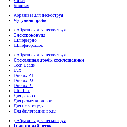
Литая
Колотая
Абразивы для пескоструя
Чугунная дробь
Абразивы для пескоструя
Электрокорунд
Шлифзерно
Шлифпорошок
Абразивы для пескоструя
Стеклянная дробь, стеклошарики
Tech Beads
Lux
Duolux P3
Duolux P2
Duolux P1
UltraLux
Для декора
Для разметки дорог
Для пескоструя
Для фильтрации воды
Абразивы для пескоструя
Гранатовый песок