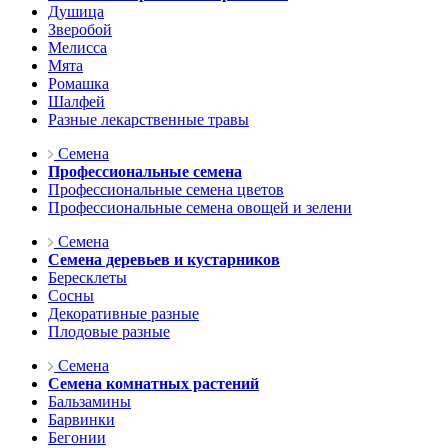
Душица
Зверобой
Мелисса
Мята
Ромашка
Шалфей
Разные лекарственные травы
Семена
Профессиональные семена
Профессиональные семена цветов
Профессиональные семена овощей и зелени
Семена
Семена деревьев и кустарников
Бересклеты
Сосны
Декоративные разные
Плодовые разные
Семена
Семена комнатных растений
Бальзамины
Барвинки
Бегонии