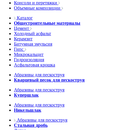
Консоли и перетяжки
Объемные композиции
Каталог
Общестроительные материалы
Цемент
Холодный асфальт
Керамзит
Битумная эмульсия
Гипс
Микрокальцит
Гидроизоляция
Асфальтовая крошка
Абразивы для пескоструя
Кварцевый песок для пескоструя
Абразивы для пескоструя
Купершлак
Абразивы для пескоструя
Никельшлак
Абразивы для пескоструя
Стальная дробь