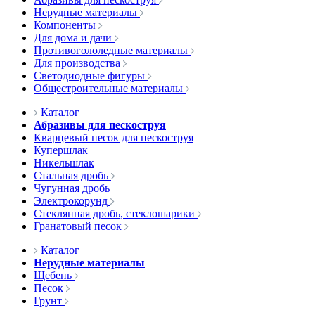
Нерудные материалы
Компоненты
Для дома и дачи
Противогололедные материалы
Для производства
Светодиодные фигуры
Общестроительные материалы
Каталог
Абразивы для пескоструя
Кварцевый песок для пескоструя
Купершлак
Никельшлак
Стальная дробь
Чугунная дробь
Электрокорунд
Стеклянная дробь, стеклошарики
Гранатовый песок
Каталог
Нерудные материалы
Щебень
Песок
Грунт