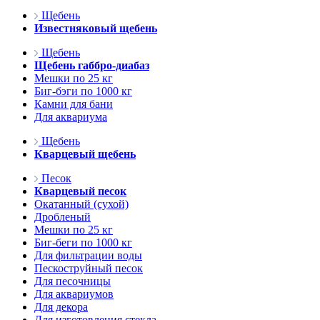
Щебень
Известняковый щебень
Щебень
Щебень габбро-диабаз
Мешки по 25 кг
Биг-бэги по 1000 кг
Камни для бани
Для аквариума
Щебень
Кварцевый щебень
Песок
Кварцевый песок
Окатанный (сухой)
Дробленый
Мешки по 25 кг
Биг-беги по 1000 кг
Для фильтрации воды
Пескоструйный песок
Для песочницы
Для аквариумов
Для декора
Для изготовления стекла