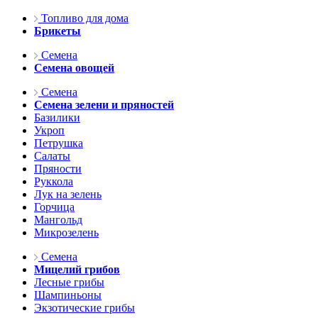
Топливо для дома
Брикеты
Семена
Семена овощей
Семена
Семена зелени и пряностей
Базилики
Укроп
Петрушка
Салаты
Пряности
Руккола
Лук на зелень
Горчица
Мангольд
Микрозелень
Семена
Мицелий грибов
Лесные грибы
Шампиньоны
Экзотические грибы