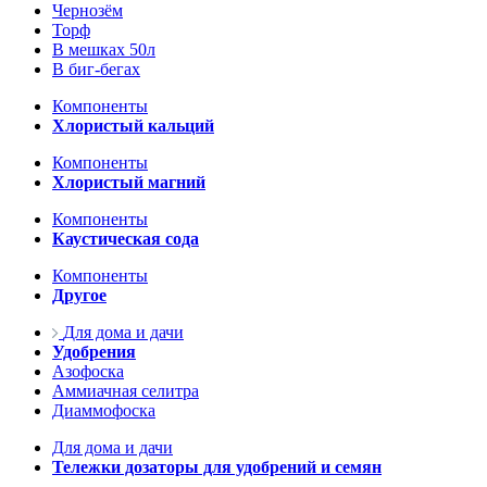
Чернозём
Торф
В мешках 50л
В биг-бегах
Компоненты
Хлористый кальций
Компоненты
Хлористый магний
Компоненты
Каустическая сода
Компоненты
Другое
Для дома и дачи
Удобрения
Азофоска
Аммиачная селитра
Диаммофоска
Для дома и дачи
Тележки дозаторы для удобрений и семян