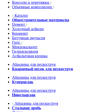
Консоли и перетяжки
Объемные композиции
Каталог
Общестроительные материалы
Цемент
Холодный асфальт
Керамзит
Битумная эмульсия
Гипс
Микрокальцит
Гидроизоляция
Асфальтовая крошка
Абразивы для пескоструя
Кварцевый песок для пескоструя
Абразивы для пескоструя
Купершлак
Абразивы для пескоструя
Никельшлак
Абразивы для пескоструя
Стальная дробь