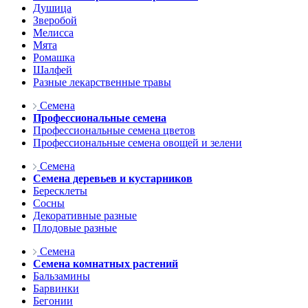
Душица
Зверобой
Мелисса
Мята
Ромашка
Шалфей
Разные лекарственные травы
Семена
Профессиональные семена
Профессиональные семена цветов
Профессиональные семена овощей и зелени
Семена
Семена деревьев и кустарников
Бересклеты
Сосны
Декоративные разные
Плодовые разные
Семена
Семена комнатных растений
Бальзамины
Барвинки
Бегонии