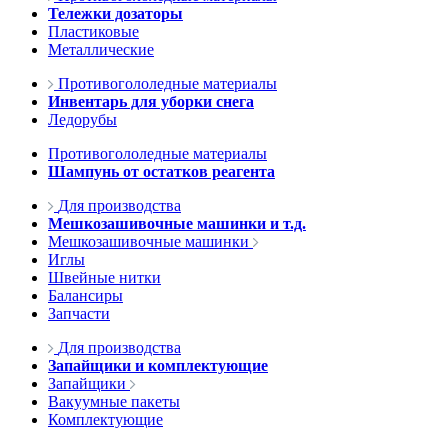
Тележки дозаторы
Пластиковые
Металлические
Противогололедные материалы
Инвентарь для уборки снега
Ледорубы
Противогололедные материалы
Шампунь от остатков реагента
Для производства
Мешкозашивочные машинки и т.д.
Мешкозашивочные машинки
Иглы
Швейные нитки
Балансиры
Запчасти
Для производства
Запайщики и комплектующие
Запайщики
Вакуумные пакеты
Комплектующие