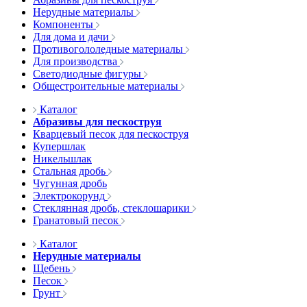
Нерудные материалы
Компоненты
Для дома и дачи
Противогололедные материалы
Для производства
Светодиодные фигуры
Общестроительные материалы
Каталог
Абразивы для пескоструя
Кварцевый песок для пескоструя
Купершлак
Никельшлак
Стальная дробь
Чугунная дробь
Электрокорунд
Стеклянная дробь, стеклошарики
Гранатовый песок
Каталог
Нерудные материалы
Щебень
Песок
Грунт