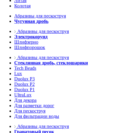
Литая
Колотая
Абразивы для пескоструя
Чугунная дробь
Абразивы для пескоструя
Электрокорунд
Шлифзерно
Шлифпорошок
Абразивы для пескоструя
Стеклянная дробь, стеклошарики
Tech Beads
Lux
Duolux P3
Duolux P2
Duolux P1
UltraLux
Для декора
Для разметки дорог
Для пескоструя
Для фильтрации воды
Абразивы для пескоструя
Гранатовый песок