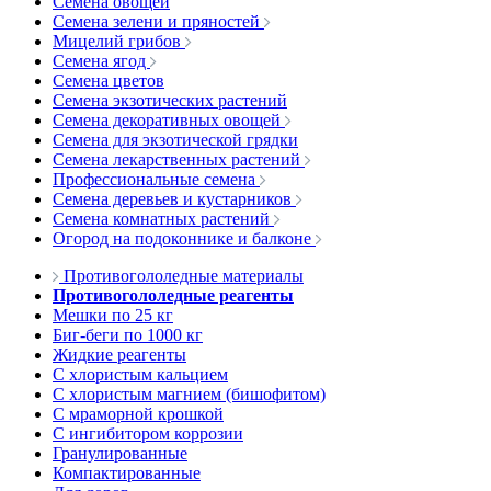
Семена овощей
Семена зелени и пряностей
Мицелий грибов
Семена ягод
Семена цветов
Семена экзотических растений
Семена декоративных овощей
Семена для экзотической грядки
Семена лекарственных растений
Профессиональные семена
Семена деревьев и кустарников
Семена комнатных растений
Огород на подоконнике и балконе
Противогололедные материалы
Противогололедные реагенты
Мешки по 25 кг
Биг-беги по 1000 кг
Жидкие реагенты
С хлористым кальцием
С хлористым магнием (бишофитом)
С мраморной крошкой
С ингибитором коррозии
Гранулированные
Компактированные