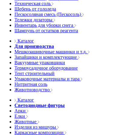
Техническая соль
Щебень от гололеда
Пескосоляная смесь (Пескосоль)
Тележки дозаторы
Инвентарь для уборки снега
Шампунь от остатков реагента
Каталог
Для производства
Мешкозашивочные машинки и т.д.
Запайщики и комплектующие
Вакуумные упаковщики
Термоусадочное оборудование
Тент строительный
Упаковочные материалы и тара
Нитритная соль
Животноводство
Каталог
Светодиодные фигуры
Арки
Елки
Животные
Изделия из мишуры
Каркасные композиции