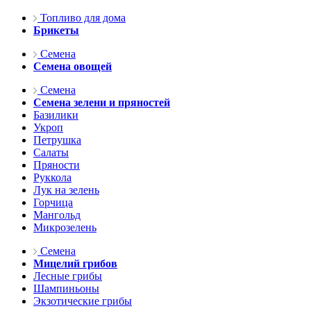
Топливо для дома
Брикеты
Семена
Семена овощей
Семена
Семена зелени и пряностей
Базилики
Укроп
Петрушка
Салаты
Пряности
Руккола
Лук на зелень
Горчица
Мангольд
Микрозелень
Семена
Мицелий грибов
Лесные грибы
Шампиньоны
Экзотические грибы