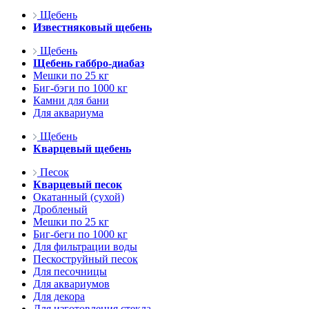
Щебень
Известняковый щебень
Щебень
Щебень габбро-диабаз
Мешки по 25 кг
Биг-бэги по 1000 кг
Камни для бани
Для аквариума
Щебень
Кварцевый щебень
Песок
Кварцевый песок
Окатанный (сухой)
Дробленый
Мешки по 25 кг
Биг-беги по 1000 кг
Для фильтрации воды
Пескоструйный песок
Для песочницы
Для аквариумов
Для декора
Для изготовления стекла