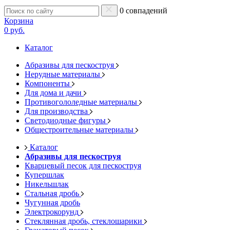
0 совпадений
Корзина
0 руб.
Каталог
Абразивы для пескоструя
Нерудные материалы
Компоненты
Для дома и дачи
Противогололедные материалы
Для производства
Светодиодные фигуры
Общестроительные материалы
Каталог
Абразивы для пескоструя
Кварцевый песок для пескоструя
Купершлак
Никельшлак
Стальная дробь
Чугунная дробь
Электрокорунд
Стеклянная дробь, стеклошарики