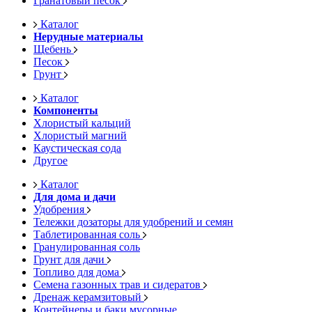
Гранатовый песок
Каталог
Нерудные материалы
Щебень
Песок
Грунт
Каталог
Компоненты
Хлористый кальций
Хлористый магний
Каустическая сода
Другое
Каталог
Для дома и дачи
Удобрения
Тележки дозаторы для удобрений и семян
Таблетированная соль
Гранулированная соль
Грунт для дачи
Топливо для дома
Семена газонных трав и сидератов
Дренаж керамзитовый
Контейнеры и баки мусорные