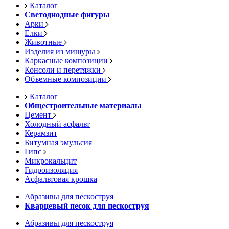
Каталог
Светодиодные фигуры
Арки
Елки
Животные
Изделия из мишуры
Каркасные композиции
Консоли и перетяжки
Объемные композиции
Каталог
Общестроительные материалы
Цемент
Холодный асфальт
Керамзит
Битумная эмульсия
Гипс
Микрокальцит
Гидроизоляция
Асфальтовая крошка
Абразивы для пескоструя
Кварцевый песок для пескоструя
Абразивы для пескоструя