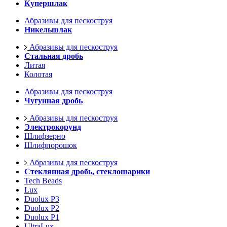
Купершлак
Абразивы для пескоструя
Никельшлак
Абразивы для пескоструя
Стальная дробь
Литая
Колотая
Абразивы для пескоструя
Чугунная дробь
Абразивы для пескоструя
Электрокорунд
Шлифзерно
Шлифпорошок
Абразивы для пескоструя
Стеклянная дробь, стеклошарики
Tech Beads
Lux
Duolux P3
Duolux P2
Duolux P1
UltraLux