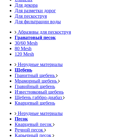
Для декора
Для разметки дорог
Для пескоструя
Для фильтрации воды
Абразивы для пескоструя
Гранатовый песок
30/60 Mesh
80 Mesh
120 Mesh
Нерудные материалы
Щебень
Гранитный щебень
Мраморный щебень
Гравийный щебень
Известняковый щебень
Щебень габбро-диабаз
Кварцевый щебень
Нерудные материалы
Песок
Кварцевый песок
Речной песок
Карьерный песок