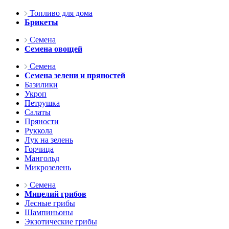
Топливо для дома
Брикеты
Семена
Семена овощей
Семена
Семена зелени и пряностей
Базилики
Укроп
Петрушка
Салаты
Пряности
Руккола
Лук на зелень
Горчица
Мангольд
Микрозелень
Семена
Мицелий грибов
Лесные грибы
Шампиньоны
Экзотические грибы