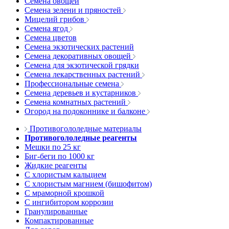
Семена овощей
Семена зелени и пряностей
Мицелий грибов
Семена ягод
Семена цветов
Семена экзотических растений
Семена декоративных овощей
Семена для экзотической грядки
Семена лекарственных растений
Профессиональные семена
Семена деревьев и кустарников
Семена комнатных растений
Огород на подоконнике и балконе
Противогололедные материалы
Противогололедные реагенты
Мешки по 25 кг
Биг-беги по 1000 кг
Жидкие реагенты
С хлористым кальцием
С хлористым магнием (бишофитом)
С мраморной крошкой
С ингибитором коррозии
Гранулированные
Компактированные