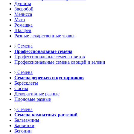
Душица
Зверобой
Мелисса
Мята
Ромашка
Шалфей
Разные лекарственные травы
Семена
Профессиональные семена
Профессиональные семена цветов
Профессиональные семена овощей и зелени
Семена
Семена деревьев и кустарников
Бересклеты
Сосны
Декоративные разные
Плодовые разные
Семена
Семена комнатных растений
Бальзамины
Барвинки
Бегонии