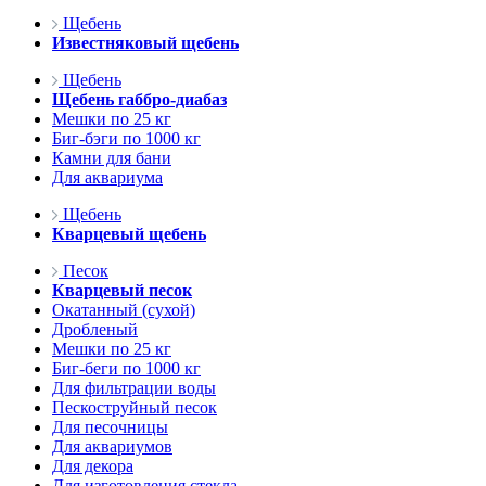
Щебень
Известняковый щебень
Щебень
Щебень габбро-диабаз
Мешки по 25 кг
Биг-бэги по 1000 кг
Камни для бани
Для аквариума
Щебень
Кварцевый щебень
Песок
Кварцевый песок
Окатанный (сухой)
Дробленый
Мешки по 25 кг
Биг-беги по 1000 кг
Для фильтрации воды
Пескоструйный песок
Для песочницы
Для аквариумов
Для декора
Для изготовления стекла