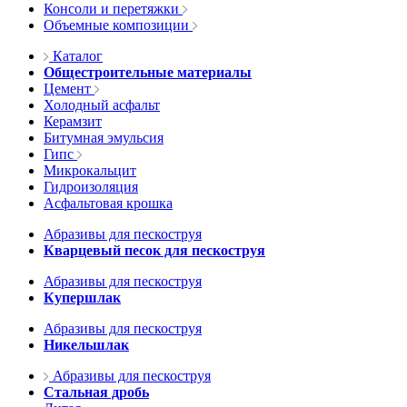
Консоли и перетяжки
Объемные композиции
Каталог
Общестроительные материалы
Цемент
Холодный асфальт
Керамзит
Битумная эмульсия
Гипс
Микрокальцит
Гидроизоляция
Асфальтовая крошка
Абразивы для пескоструя
Кварцевый песок для пескоструя
Абразивы для пескоструя
Купершлак
Абразивы для пескоструя
Никельшлак
Абразивы для пескоструя
Стальная дробь