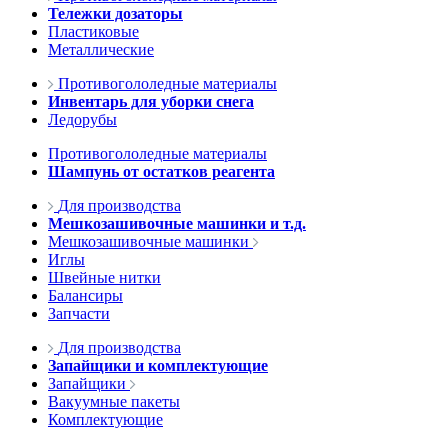
Тележки дозаторы
Пластиковые
Металлические
Противогололедные материалы
Инвентарь для уборки снега
Ледорубы
Противогололедные материалы
Шампунь от остатков реагента
Для производства
Мешкозашивочные машинки и т.д.
Мешкозашивочные машинки
Иглы
Швейные нитки
Балансиры
Запчасти
Для производства
Запайщики и комплектующие
Запайщики
Вакуумные пакеты
Комплектующие