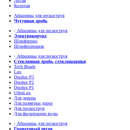
Литая
Колотая
Абразивы для пескоструя
Чугунная дробь
Абразивы для пескоструя
Электрокорунд
Шлифзерно
Шлифпорошок
Абразивы для пескоструя
Стеклянная дробь, стеклошарики
Tech Beads
Lux
Duolux P3
Duolux P2
Duolux P1
UltraLux
Для декора
Для разметки дорог
Для пескоструя
Для фильтрации воды
Абразивы для пескоструя
Гранатовый песок