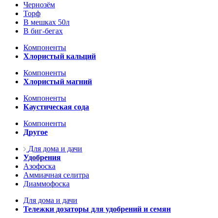
Чернозём
Торф
В мешках 50л
В биг-бегах
Компоненты
Хлористый кальций
Компоненты
Хлористый магний
Компоненты
Каустическая сода
Компоненты
Другое
Для дома и дачи
Удобрения
Азофоска
Аммиачная селитра
Диаммофоска
Для дома и дачи
Тележки дозаторы для удобрений и семян