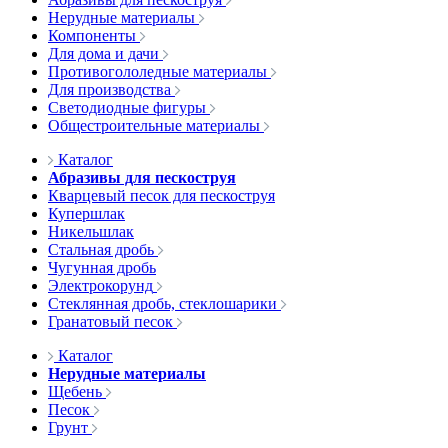
Нерудные материалы
Компоненты
Для дома и дачи
Противогололедные материалы
Для производства
Светодиодные фигуры
Общестроительные материалы
Каталог
Абразивы для пескоструя
Кварцевый песок для пескоструя
Купершлак
Никельшлак
Стальная дробь
Чугунная дробь
Электрокорунд
Стеклянная дробь, стеклошарики
Гранатовый песок
Каталог
Нерудные материалы
Щебень
Песок
Грунт