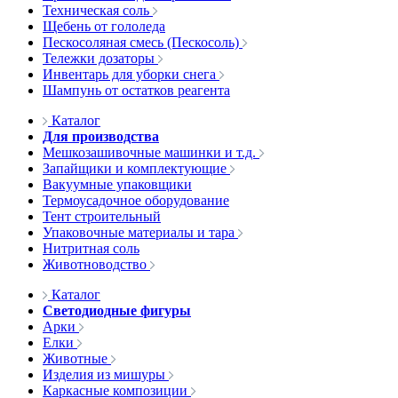
Техническая соль
Щебень от гололеда
Пескосоляная смесь (Пескосоль)
Тележки дозаторы
Инвентарь для уборки снега
Шампунь от остатков реагента
Каталог
Для производства
Мешкозашивочные машинки и т.д.
Запайщики и комплектующие
Вакуумные упаковщики
Термоусадочное оборудование
Тент строительный
Упаковочные материалы и тара
Нитритная соль
Животноводство
Каталог
Светодиодные фигуры
Арки
Елки
Животные
Изделия из мишуры
Каркасные композиции