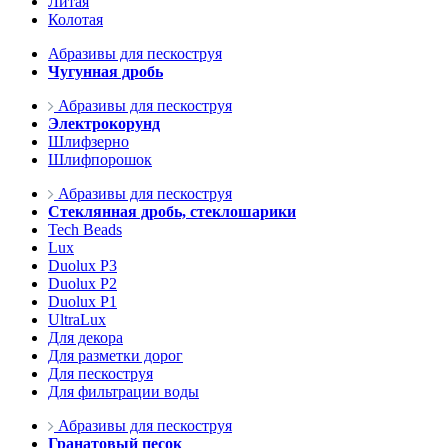
Литая
Колотая
Абразивы для пескоструя
Чугунная дробь
Абразивы для пескоструя
Электрокорунд
Шлифзерно
Шлифпорошок
Абразивы для пескоструя
Стеклянная дробь, стеклошарики
Tech Beads
Lux
Duolux P3
Duolux P2
Duolux P1
UltraLux
Для декора
Для разметки дорог
Для пескоструя
Для фильтрации воды
Абразивы для пескоструя
Гранатовый песок