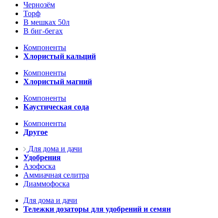
Чернозём
Торф
В мешках 50л
В биг-бегах
Компоненты
Хлористый кальций
Компоненты
Хлористый магний
Компоненты
Каустическая сода
Компоненты
Другое
Для дома и дачи
Удобрения
Азофоска
Аммиачная селитра
Диаммофоска
Для дома и дачи
Тележки дозаторы для удобрений и семян