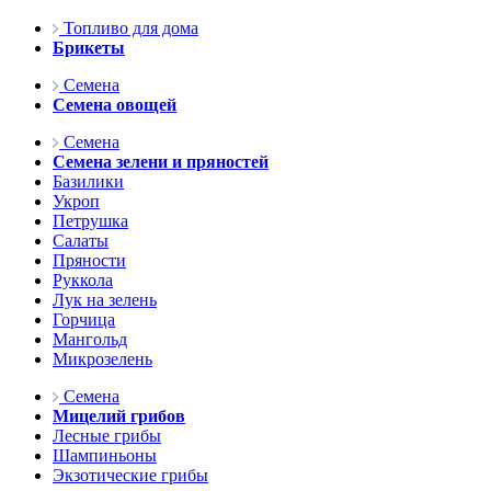
Топливо для дома
Брикеты
Семена
Семена овощей
Семена
Семена зелени и пряностей
Базилики
Укроп
Петрушка
Салаты
Пряности
Руккола
Лук на зелень
Горчица
Мангольд
Микрозелень
Семена
Мицелий грибов
Лесные грибы
Шампиньоны
Экзотические грибы