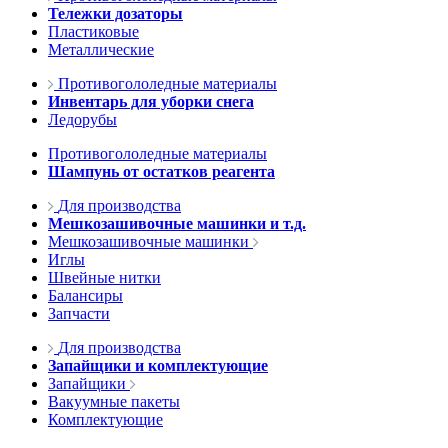
Тележки дозаторы
Пластиковые
Металлические
Противогололедные материалы
Инвентарь для уборки снега
Ледорубы
Противогололедные материалы
Шампунь от остатков реагента
Для производства
Мешкозашивочные машинки и т.д.
Мешкозашивочные машинки
Иглы
Швейные нитки
Балансиры
Запчасти
Для производства
Запайщики и комплектующие
Запайщики
Вакуумные пакеты
Комплектующие