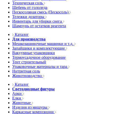
Техническая соль
Щебень от гололеда
Пескосоляная смесь (Пескосоль)
Тележки дозаторы
Инвентарь для уборки снега
Шампунь от остатков реагента
Каталог
Для производства
Мешкозашивочные машинки и т.д.
Запайщики и комплектующие
Вакуумные упаковщики
Термоусадочное оборудование
Тент строительный
Упаковочные материалы и тара
Нитритная соль
Животноводство
Каталог
Светодиодные фигуры
Арки
Елки
Животные
Изделия из мишуры
Каркасные композиции