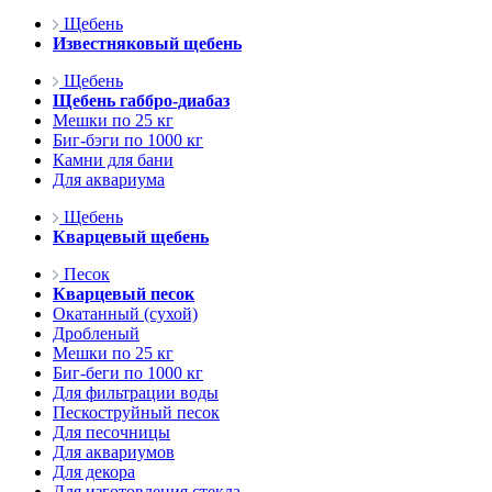
Щебень
Известняковый щебень
Щебень
Щебень габбро-диабаз
Мешки по 25 кг
Биг-бэги по 1000 кг
Камни для бани
Для аквариума
Щебень
Кварцевый щебень
Песок
Кварцевый песок
Окатанный (сухой)
Дробленый
Мешки по 25 кг
Биг-беги по 1000 кг
Для фильтрации воды
Пескоструйный песок
Для песочницы
Для аквариумов
Для декора
Для изготовления стекла