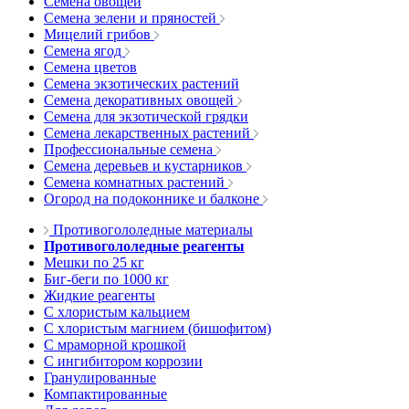
Семена овощей
Семена зелени и пряностей
Мицелий грибов
Семена ягод
Семена цветов
Семена экзотических растений
Семена декоративных овощей
Семена для экзотической грядки
Семена лекарственных растений
Профессиональные семена
Семена деревьев и кустарников
Семена комнатных растений
Огород на подоконнике и балконе
Противогололедные материалы
Противогололедные реагенты
Мешки по 25 кг
Биг-беги по 1000 кг
Жидкие реагенты
С хлористым кальцием
С хлористым магнием (бишофитом)
С мраморной крошкой
С ингибитором коррозии
Гранулированные
Компактированные