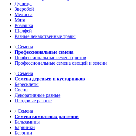
Душица
Зверобой
Мелисса
Мята
Ромашка
Шалфей
Разные лекарственные травы
Семена
Профессиональные семена
Профессиональные семена цветов
Профессиональные семена овощей и зелени
Семена
Семена деревьев и кустарников
Бересклеты
Сосны
Декоративные разные
Плодовые разные
Семена
Семена комнатных растений
Бальзамины
Барвинки
Бегонии