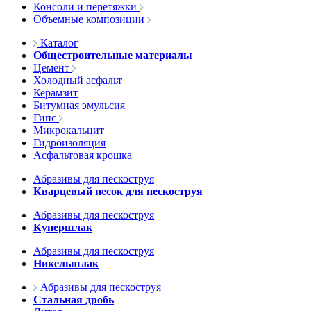
Консоли и перетяжки
Объемные композиции
Каталог
Общестроительные материалы
Цемент
Холодный асфальт
Керамзит
Битумная эмульсия
Гипс
Микрокальцит
Гидроизоляция
Асфальтовая крошка
Абразивы для пескоструя
Кварцевый песок для пескоструя
Абразивы для пескоструя
Купершлак
Абразивы для пескоструя
Никельшлак
Абразивы для пескоструя
Стальная дробь