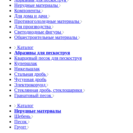
Нерудные материалы
Компоненты
Для дома и дачи
Противогололедные материалы
Для производства
Светодиодные фигуры
Общестроительные материалы
Каталог
Абразивы для пескоструя
Кварцевый песок для пескоструя
Купершлак
Никельшлак
Стальная дробь
Чугунная дробь
Электрокорунд
Стеклянная дробь, стеклошарики
Гранатовый песок
Каталог
Нерудные материалы
Щебень
Песок
Грунт