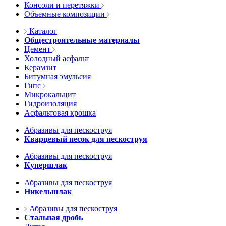
Консоли и перетяжки
Объемные композиции
Каталог
Общестроительные материалы
Цемент
Холодный асфальт
Керамзит
Битумная эмульсия
Гипс
Микрокальцит
Гидроизоляция
Асфальтовая крошка
Абразивы для пескоструя
Кварцевый песок для пескоструя
Абразивы для пескоструя
Купершлак
Абразивы для пескоструя
Никельшлак
Абразивы для пескоструя
Стальная дробь