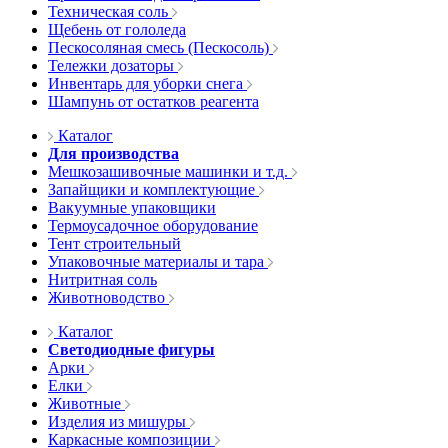
Техническая соль
Щебень от гололеда
Пескосоляная смесь (Пескосоль)
Тележки дозаторы
Инвентарь для уборки снега
Шампунь от остатков реагента
Каталог
Для производства
Мешкозашивочные машинки и т.д.
Запайщики и комплектующие
Вакуумные упаковщики
Термоусадочное оборудование
Тент строительный
Упаковочные материалы и тара
Нитритная соль
Животноводство
Каталог
Светодиодные фигуры
Арки
Елки
Животные
Изделия из мишуры
Каркасные композиции