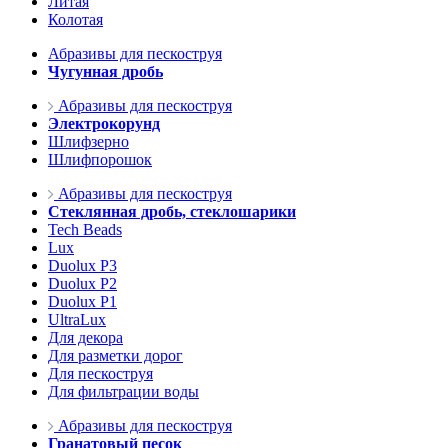
Литая
Колотая
Абразивы для пескоструя
Чугунная дробь
Абразивы для пескоструя
Электрокорунд
Шлифзерно
Шлифпорошок
Абразивы для пескоструя
Стеклянная дробь, стеклошарики
Tech Beads
Lux
Duolux P3
Duolux P2
Duolux P1
UltraLux
Для декора
Для разметки дорог
Для пескоструя
Для фильтрации воды
Абразивы для пескоструя
Гранатовый песок