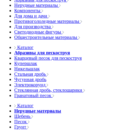
Нерудные материалы
Компоненты
Для дома и дачи
Противогололедные материалы
Для производства
Светодиодные фигуры
Общестроительные материалы
Каталог
Абразивы для пескоструя
Кварцевый песок для пескоструя
Купершлак
Никельшлак
Стальная дробь
Чугунная дробь
Электрокорунд
Стеклянная дробь, стеклошарики
Гранатовый песок
Каталог
Нерудные материалы
Щебень
Песок
Грунт