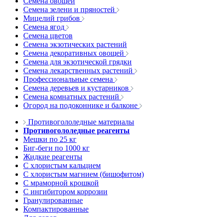
Семена овощей
Семена зелени и пряностей
Мицелий грибов
Семена ягод
Семена цветов
Семена экзотических растений
Семена декоративных овощей
Семена для экзотической грядки
Семена лекарственных растений
Профессиональные семена
Семена деревьев и кустарников
Семена комнатных растений
Огород на подоконнике и балконе
Противогололедные материалы
Противогололедные реагенты
Мешки по 25 кг
Биг-беги по 1000 кг
Жидкие реагенты
С хлористым кальцием
С хлористым магнием (бишофитом)
С мраморной крошкой
С ингибитором коррозии
Гранулированные
Компактированные