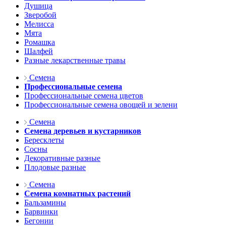
Душица
Зверобой
Мелисса
Мята
Ромашка
Шалфей
Разные лекарственные травы
Семена
Профессиональные семена
Профессиональные семена цветов
Профессиональные семена овощей и зелени
Семена
Семена деревьев и кустарников
Бересклеты
Сосны
Декоративные разные
Плодовые разные
Семена
Семена комнатных растений
Бальзамины
Барвинки
Бегонии