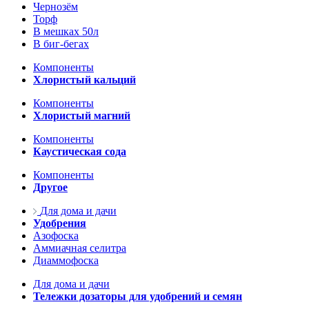
Чернозём
Торф
В мешках 50л
В биг-бегах
Компоненты
Хлористый кальций
Компоненты
Хлористый магний
Компоненты
Каустическая сода
Компоненты
Другое
Для дома и дачи
Удобрения
Азофоска
Аммиачная селитра
Диаммофоска
Для дома и дачи
Тележки дозаторы для удобрений и семян