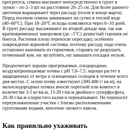
прогреется, семена высевают непосредственно в грунт в
лунки – по 2–3 шт на расстоянии 20–25 см. Для более раннего
цветения выращивают через рассаду (посев в конце марта).
Перед посевом семена замачивают на сутки в теплой воде
(40–60°С). При 18–20°С всходы появляются через 6–10 дней.
В грунт рассаду высаживают во второй декаде мая, так как
кратковременных заморозков (до –5°С) душистый горошек не
боится. Растения плохо переносят пересадку, особенно
повреждение корневой системы, поэтому рассаду надо очень
осторожно вынимать из горшочков, стараясь не разрушать
почвенный ком, ни заглублять, ни завышать посадки нельзя.
Предпочитает хорошо прогреваемые, плодородные,
воздухопроницаемые почвы с рН 7,0–7,5, хорошо растет в
защищенных от ветра и освещенных солнцем в течение всего
дня местах. С осени почву известкуют (300-400 г/ кв.м), на
малоплодородных почвах вносят перегной или компост в
количестве 3-5 кг/кв.м, 15-20 г/кв.м двойного суперфосфата,
20-30 г/кв.м хлористого калия и перекапывают. Не переносит
переувлажненные участки с близко расположенными
грунтовыми водами, внесение свежего навоза.
Как правильно ухаживать