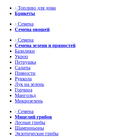
Топливо для дома
Брикеты
Семена
Семена овощей
Семена
Семена зелени и пряностей
Базилики
Укроп
Петрушка
Салаты
Пряности
Руккола
Лук на зелень
Горчица
Мангольд
Микрозелень
Семена
Мицелий грибов
Лесные грибы
Шампиньоны
Экзотические грибы