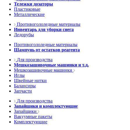
Тележки дозаторы
Пластиковые
Металлические
Противогололедные материалы
Инвентарь для уборки снега
Ледорубы
Противогололедные материалы
Шампунь от остатков реагента
Для производства
Мешкозашивочные машинки и т.д.
Мешкозашивочные машинки
Иглы
Швейные нитки
Балансиры
Запчасти
Для производства
Запайщики и комплектующие
Запайщики
Вакуумные пакеты
Комплектующие