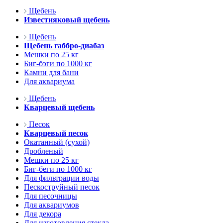
Щебень
Известняковый щебень
Щебень
Щебень габбро-диабаз
Мешки по 25 кг
Биг-бэги по 1000 кг
Камни для бани
Для аквариума
Щебень
Кварцевый щебень
Песок
Кварцевый песок
Окатанный (сухой)
Дробленый
Мешки по 25 кг
Биг-беги по 1000 кг
Для фильтрации воды
Пескоструйный песок
Для песочницы
Для аквариумов
Для декора
Для изготовления стекла