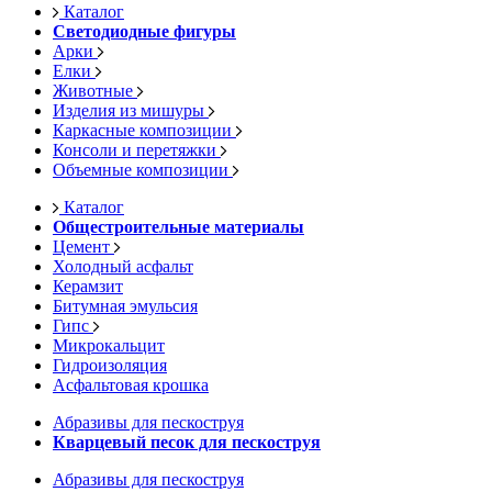
Каталог
Светодиодные фигуры
Арки
Елки
Животные
Изделия из мишуры
Каркасные композиции
Консоли и перетяжки
Объемные композиции
Каталог
Общестроительные материалы
Цемент
Холодный асфальт
Керамзит
Битумная эмульсия
Гипс
Микрокальцит
Гидроизоляция
Асфальтовая крошка
Абразивы для пескоструя
Кварцевый песок для пескоструя
Абразивы для пескоструя