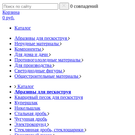
0 совпадений
Корзина
0 руб.
Каталог
Абразивы для пескоструя
Нерудные материалы
Компоненты
Для дома и дачи
Противогололедные материалы
Для производства
Светодиодные фигуры
Общестроительные материалы
Каталог
Абразивы для пескоструя
Кварцевый песок для пескоструя
Купершлак
Никельшлак
Стальная дробь
Чугунная дробь
Электрокорунд
Стеклянная дробь, стеклошарики