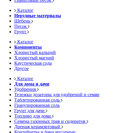
Гранатовый песок
Каталог
Нерудные материалы
Щебень
Песок
Грунт
Каталог
Компоненты
Хлористый кальций
Хлористый магний
Каустическая сода
Другое
Каталог
Для дома и дачи
Удобрения
Тележки дозаторы для удобрений и семян
Таблетированная соль
Гранулированная соль
Грунт для дачи
Топливо для дома
Семена газонных трав и сидератов
Дренаж керамзитовый
Контейнеры и баки мусорные