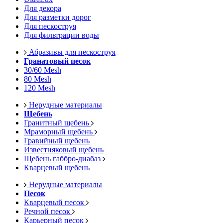
Для декора
Для разметки дорог
Для пескоструя
Для фильтрации воды
Абразивы для пескоструя
Гранатовый песок
30/60 Mesh
80 Mesh
120 Mesh
Нерудные материалы
Щебень
Гранитный щебень
Мраморный щебень
Гравийный щебень
Известняковый щебень
Щебень габбро-диабаз
Кварцевый щебень
Нерудные материалы
Песок
Кварцевый песок
Речной песок
Карьерный песок