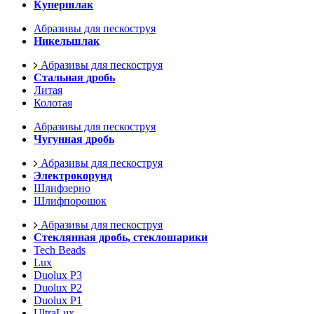
Купершлак
Абразивы для пескоструя
Никельшлак
Абразивы для пескоструя
Стальная дробь
Литая
Колотая
Абразивы для пескоструя
Чугунная дробь
Абразивы для пескоструя
Электрокорунд
Шлифзерно
Шлифпорошок
Абразивы для пескоструя
Стеклянная дробь, стеклошарики
Tech Beads
Lux
Duolux P3
Duolux P2
Duolux P1
UltraLux