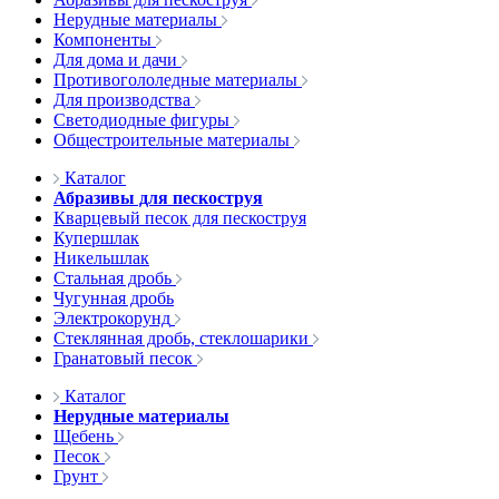
Нерудные материалы
Компоненты
Для дома и дачи
Противогололедные материалы
Для производства
Светодиодные фигуры
Общестроительные материалы
Каталог
Абразивы для пескоструя
Кварцевый песок для пескоструя
Купершлак
Никельшлак
Стальная дробь
Чугунная дробь
Электрокорунд
Стеклянная дробь, стеклошарики
Гранатовый песок
Каталог
Нерудные материалы
Щебень
Песок
Грунт