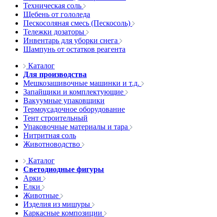
Техническая соль
Щебень от гололеда
Пескосоляная смесь (Пескосоль)
Тележки дозаторы
Инвентарь для уборки снега
Шампунь от остатков реагента
Каталог
Для производства
Мешкозашивочные машинки и т.д.
Запайщики и комплектующие
Вакуумные упаковщики
Термоусадочное оборудование
Тент строительный
Упаковочные материалы и тара
Нитритная соль
Животноводство
Каталог
Светодиодные фигуры
Арки
Елки
Животные
Изделия из мишуры
Каркасные композиции