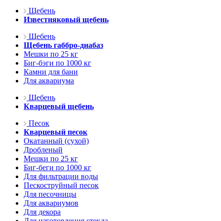
Щебень
Известняковый щебень
Щебень
Щебень габбро-диабаз
Мешки по 25 кг
Биг-бэги по 1000 кг
Камни для бани
Для аквариума
Щебень
Кварцевый щебень
Песок
Кварцевый песок
Окатанный (сухой)
Дробленый
Мешки по 25 кг
Биг-беги по 1000 кг
Для фильтрации воды
Пескоструйный песок
Для песочницы
Для аквариумов
Для декора
Для изготовления стекла