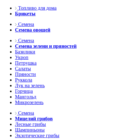
Топливо для дома
Брикеты
Семена
Семена овощей
Семена
Семена зелени и пряностей
Базилики
Укроп
Петрушка
Салаты
Пряности
Руккола
Лук на зелень
Горчица
Мангольд
Микрозелень
Семена
Мицелий грибов
Лесные грибы
Шампиньоны
Экзотические грибы