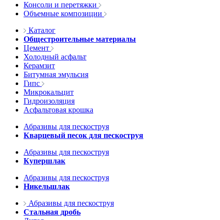
Консоли и перетяжки
Объемные композиции
Каталог
Общестроительные материалы
Цемент
Холодный асфальт
Керамзит
Битумная эмульсия
Гипс
Микрокальцит
Гидроизоляция
Асфальтовая крошка
Абразивы для пескоструя
Кварцевый песок для пескоструя
Абразивы для пескоструя
Купершлак
Абразивы для пескоструя
Никельшлак
Абразивы для пескоструя
Стальная дробь