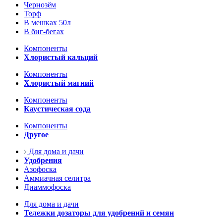
Чернозём
Торф
В мешках 50л
В биг-бегах
Компоненты
Хлористый кальций
Компоненты
Хлористый магний
Компоненты
Каустическая сода
Компоненты
Другое
Для дома и дачи
Удобрения
Азофоска
Аммиачная селитра
Диаммофоска
Для дома и дачи
Тележки дозаторы для удобрений и семян