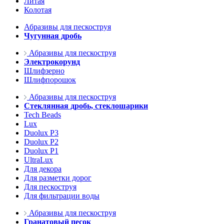
Литая
Колотая
Абразивы для пескоструя
Чугунная дробь
Абразивы для пескоструя
Электрокорунд
Шлифзерно
Шлифпорошок
Абразивы для пескоструя
Стеклянная дробь, стеклошарики
Tech Beads
Lux
Duolux P3
Duolux P2
Duolux P1
UltraLux
Для декора
Для разметки дорог
Для пескоструя
Для фильтрации воды
Абразивы для пескоструя
Гранатовый песок