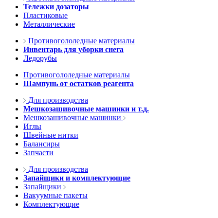
Тележки дозаторы
Пластиковые
Металлические
Противогололедные материалы
Инвентарь для уборки снега
Ледорубы
Противогололедные материалы
Шампунь от остатков реагента
Для производства
Мешкозашивочные машинки и т.д.
Мешкозашивочные машинки
Иглы
Швейные нитки
Балансиры
Запчасти
Для производства
Запайщики и комплектующие
Запайщики
Вакуумные пакеты
Комплектующие