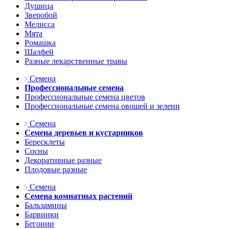
Душица
Зверобой
Мелисса
Мята
Ромашка
Шалфей
Разные лекарственные травы
Семена
Профессиональные семена
Профессиональные семена цветов
Профессиональные семена овощей и зелени
Семена
Семена деревьев и кустарников
Бересклеты
Сосны
Декоративные разные
Плодовые разные
Семена
Семена комнатных растений
Бальзамины
Барвинки
Бегонии