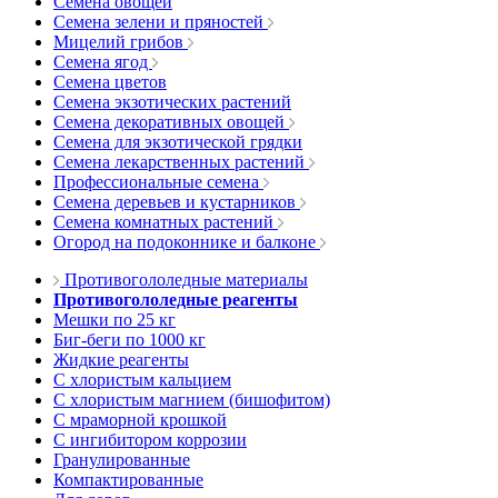
Семена овощей
Семена зелени и пряностей
Мицелий грибов
Семена ягод
Семена цветов
Семена экзотических растений
Семена декоративных овощей
Семена для экзотической грядки
Семена лекарственных растений
Профессиональные семена
Семена деревьев и кустарников
Семена комнатных растений
Огород на подоконнике и балконе
Противогололедные материалы
Противогололедные реагенты
Мешки по 25 кг
Биг-беги по 1000 кг
Жидкие реагенты
С хлористым кальцием
С хлористым магнием (бишофитом)
С мраморной крошкой
С ингибитором коррозии
Гранулированные
Компактированные