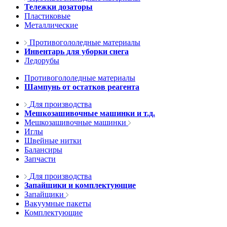
Тележки дозаторы
Пластиковые
Металлические
Противогололедные материалы
Инвентарь для уборки снега
Ледорубы
Противогололедные материалы
Шампунь от остатков реагента
Для производства
Мешкозашивочные машинки и т.д.
Мешкозашивочные машинки
Иглы
Швейные нитки
Балансиры
Запчасти
Для производства
Запайщики и комплектующие
Запайщики
Вакуумные пакеты
Комплектующие