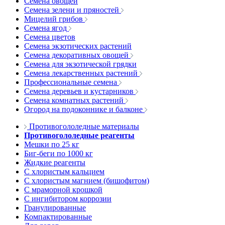
Семена овощей
Семена зелени и пряностей
Мицелий грибов
Семена ягод
Семена цветов
Семена экзотических растений
Семена декоративных овощей
Семена для экзотической грядки
Семена лекарственных растений
Профессиональные семена
Семена деревьев и кустарников
Семена комнатных растений
Огород на подоконнике и балконе
Противогололедные материалы
Противогололедные реагенты
Мешки по 25 кг
Биг-беги по 1000 кг
Жидкие реагенты
С хлористым кальцием
С хлористым магнием (бишофитом)
С мраморной крошкой
С ингибитором коррозии
Гранулированные
Компактированные