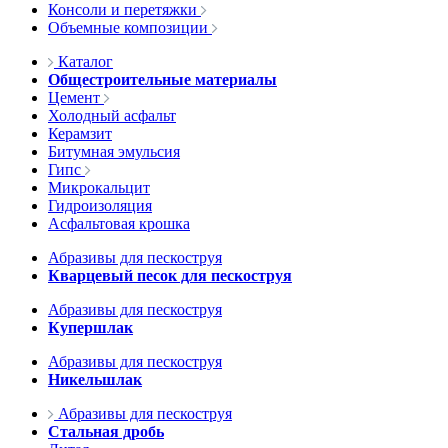
Консоли и перетяжки
Объемные композиции
Каталог
Общестроительные материалы
Цемент
Холодный асфальт
Керамзит
Битумная эмульсия
Гипс
Микрокальцит
Гидроизоляция
Асфальтовая крошка
Абразивы для пескоструя
Кварцевый песок для пескоструя
Абразивы для пескоструя
Купершлак
Абразивы для пескоструя
Никельшлак
Абразивы для пескоструя
Стальная дробь