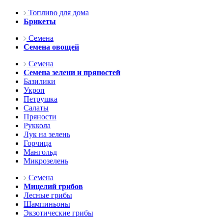
Топливо для дома
Брикеты
Семена
Семена овощей
Семена
Семена зелени и пряностей
Базилики
Укроп
Петрушка
Салаты
Пряности
Руккола
Лук на зелень
Горчица
Мангольд
Микрозелень
Семена
Мицелий грибов
Лесные грибы
Шампиньоны
Экзотические грибы