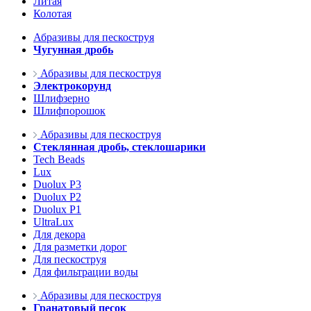
Литая
Колотая
Абразивы для пескоструя
Чугунная дробь
Абразивы для пескоструя
Электрокорунд
Шлифзерно
Шлифпорошок
Абразивы для пескоструя
Стеклянная дробь, стеклошарики
Tech Beads
Lux
Duolux P3
Duolux P2
Duolux P1
UltraLux
Для декора
Для разметки дорог
Для пескоструя
Для фильтрации воды
Абразивы для пескоструя
Гранатовый песок