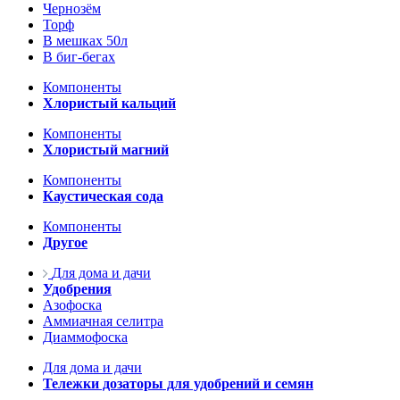
Чернозём
Торф
В мешках 50л
В биг-бегах
Компоненты
Хлористый кальций
Компоненты
Хлористый магний
Компоненты
Каустическая сода
Компоненты
Другое
Для дома и дачи
Удобрения
Азофоска
Аммиачная селитра
Диаммофоска
Для дома и дачи
Тележки дозаторы для удобрений и семян