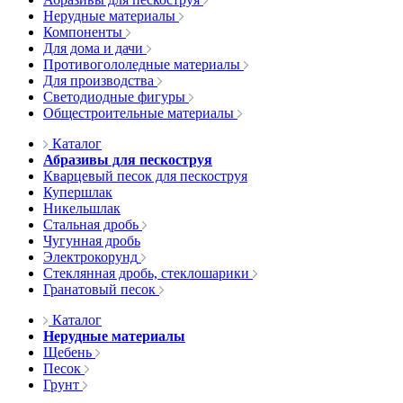
Нерудные материалы
Компоненты
Для дома и дачи
Противогололедные материалы
Для производства
Светодиодные фигуры
Общестроительные материалы
Каталог
Абразивы для пескоструя
Кварцевый песок для пескоструя
Купершлак
Никельшлак
Стальная дробь
Чугунная дробь
Электрокорунд
Стеклянная дробь, стеклошарики
Гранатовый песок
Каталог
Нерудные материалы
Щебень
Песок
Грунт