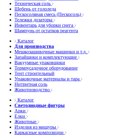
Техническая соль
Щебень от гололеда
Пескосоляная смесь (Пескосоль)
Тележки дозаторы
Инвентарь для уборки снега
Шампунь от остатков реагента
Каталог
Для производства
Мешкозашивочные машинки и т.д.
Запайщики и комплектующие
Вакуумные упаковщики
Термоусадочное оборудование
Тент строительный
Упаковочные материалы и тара
Нитритная соль
Животноводство
Каталог
Светодиодные фигуры
Арки
Елки
Животные
Изделия из мишуры
Каркасные композиции