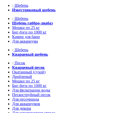
Щебень
Известняковый щебень
Щебень
Щебень габбро-диабаз
Мешки по 25 кг
Биг-бэги по 1000 кг
Камни для бани
Для аквариума
Щебень
Кварцевый щебень
Песок
Кварцевый песок
Окатанный (сухой)
Дробленый
Мешки по 25 кг
Биг-беги по 1000 кг
Для фильтрации воды
Пескоструйный песок
Для песочницы
Для аквариумов
Для декора
Для изготовления стекла