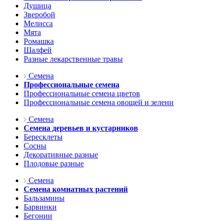
Душица
Зверобой
Мелисса
Мята
Ромашка
Шалфей
Разные лекарственные травы
Семена
Профессиональные семена
Профессиональные семена цветов
Профессиональные семена овощей и зелени
Семена
Семена деревьев и кустарников
Бересклеты
Сосны
Декоративные разные
Плодовые разные
Семена
Семена комнатных растений
Бальзамины
Барвинки
Бегонии