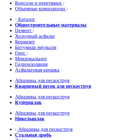
Консоли и перетяжки
Объемные композиции
Каталог
Общестроительные материалы
Цемент
Холодный асфальт
Керамзит
Битумная эмульсия
Гипс
Микрокальцит
Гидроизоляция
Асфальтовая крошка
Абразивы для пескоструя
Кварцевый песок для пескоструя
Абразивы для пескоструя
Купершлак
Абразивы для пескоструя
Никельшлак
Абразивы для пескоструя
Стальная дробь