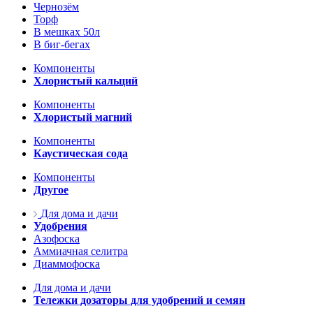
Чернозём
Торф
В мешках 50л
В биг-бегах
Компоненты
Хлористый кальций
Компоненты
Хлористый магний
Компоненты
Каустическая сода
Компоненты
Другое
Для дома и дачи
Удобрения
Азофоска
Аммиачная селитра
Диаммофоска
Для дома и дачи
Тележки дозаторы для удобрений и семян