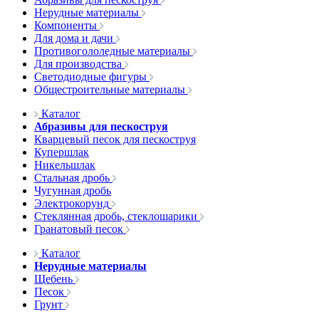
Нерудные материалы
Компоненты
Для дома и дачи
Противогололедные материалы
Для производства
Светодиодные фигуры
Общестроительные материалы
Каталог
Абразивы для пескоструя
Кварцевый песок для пескоструя
Купершлак
Никельшлак
Стальная дробь
Чугунная дробь
Электрокорунд
Стеклянная дробь, стеклошарики
Гранатовый песок
Каталог
Нерудные материалы
Щебень
Песок
Грунт