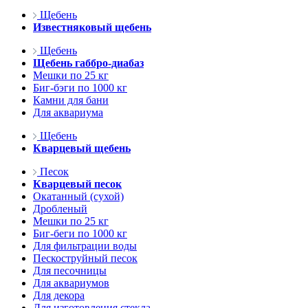
Щебень
Известняковый щебень
Щебень
Щебень габбро-диабаз
Мешки по 25 кг
Биг-бэги по 1000 кг
Камни для бани
Для аквариума
Щебень
Кварцевый щебень
Песок
Кварцевый песок
Окатанный (сухой)
Дробленый
Мешки по 25 кг
Биг-беги по 1000 кг
Для фильтрации воды
Пескоструйный песок
Для песочницы
Для аквариумов
Для декора
Для изготовления стекла