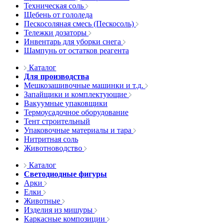
Техническая соль
Щебень от гололеда
Пескосоляная смесь (Пескосоль)
Тележки дозаторы
Инвентарь для уборки снега
Шампунь от остатков реагента
Каталог
Для производства
Мешкозашивочные машинки и т.д.
Запайщики и комплектующие
Вакуумные упаковщики
Термоусадочное оборудование
Тент строительный
Упаковочные материалы и тара
Нитритная соль
Животноводство
Каталог
Светодиодные фигуры
Арки
Елки
Животные
Изделия из мишуры
Каркасные композиции