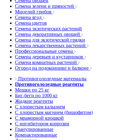
Семена овощей
Семена зелени и пряностей
Мицелий грибов
Семена ягод
Семена цветов
Семена экзотических растений
Семена декоративных овощей
Семена для экзотической грядки
Семена лекарственных растений
Профессиональные семена
Семена деревьев и кустарников
Семена комнатных растений
Огород на подоконнике и балконе
Противогололедные материалы
Противогололедные реагенты
Мешки по 25 кг
Биг-беги по 1000 кг
Жидкие реагенты
С хлористым кальцием
С хлористым магнием (бишофитом)
С мраморной крошкой
С ингибитором коррозии
Гранулированные
Компактированные