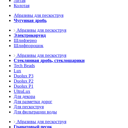
Литая
Колотая
Абразивы для пескоструя
Чугунная дробь
Абразивы для пескоструя
Электрокорунд
Шлифзерно
Шлифпорошок
Абразивы для пескоструя
Стеклянная дробь, стеклошарики
Tech Beads
Lux
Duolux P3
Duolux P2
Duolux P1
UltraLux
Для декора
Для разметки дорог
Для пескоструя
Для фильтрации воды
Абразивы для пескоструя
Гранатовый песок