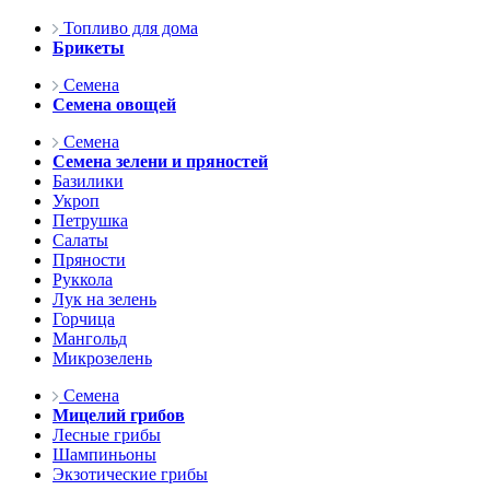
Топливо для дома
Брикеты
Семена
Семена овощей
Семена
Семена зелени и пряностей
Базилики
Укроп
Петрушка
Салаты
Пряности
Руккола
Лук на зелень
Горчица
Мангольд
Микрозелень
Семена
Мицелий грибов
Лесные грибы
Шампиньоны
Экзотические грибы