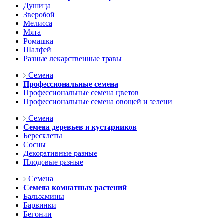
Душица
Зверобой
Мелисса
Мята
Ромашка
Шалфей
Разные лекарственные травы
Семена
Профессиональные семена
Профессиональные семена цветов
Профессиональные семена овощей и зелени
Семена
Семена деревьев и кустарников
Бересклеты
Сосны
Декоративные разные
Плодовые разные
Семена
Семена комнатных растений
Бальзамины
Барвинки
Бегонии