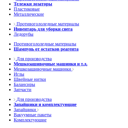
Тележки дозаторы
Пластиковые
Металлические
Противогололедные материалы
Инвентарь для уборки снега
Ледорубы
Противогололедные материалы
Шампунь от остатков реагента
Для производства
Мешкозашивочные машинки и т.д.
Мешкозашивочные машинки
Иглы
Швейные нитки
Балансиры
Запчасти
Для производства
Запайщики и комплектующие
Запайщики
Вакуумные пакеты
Комплектующие