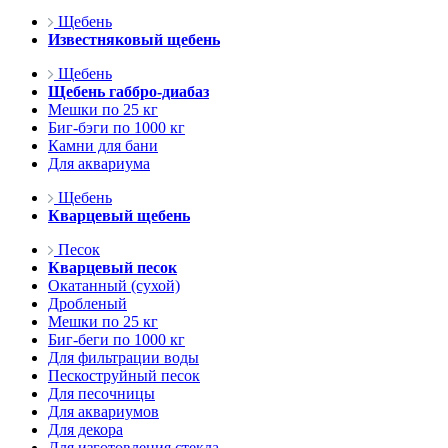
Щебень
Известняковый щебень
Щебень
Щебень габбро-диабаз
Мешки по 25 кг
Биг-бэги по 1000 кг
Камни для бани
Для аквариума
Щебень
Кварцевый щебень
Песок
Кварцевый песок
Окатанный (сухой)
Дробленый
Мешки по 25 кг
Биг-беги по 1000 кг
Для фильтрации воды
Пескоструйный песок
Для песочницы
Для аквариумов
Для декора
Для изготовления стекла