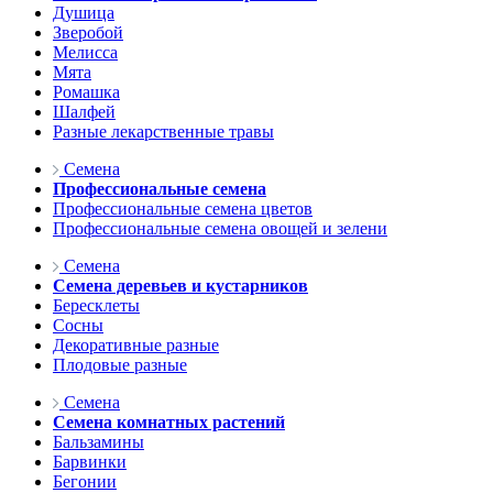
Душица
Зверобой
Мелисса
Мята
Ромашка
Шалфей
Разные лекарственные травы
Семена
Профессиональные семена
Профессиональные семена цветов
Профессиональные семена овощей и зелени
Семена
Семена деревьев и кустарников
Бересклеты
Сосны
Декоративные разные
Плодовые разные
Семена
Семена комнатных растений
Бальзамины
Барвинки
Бегонии