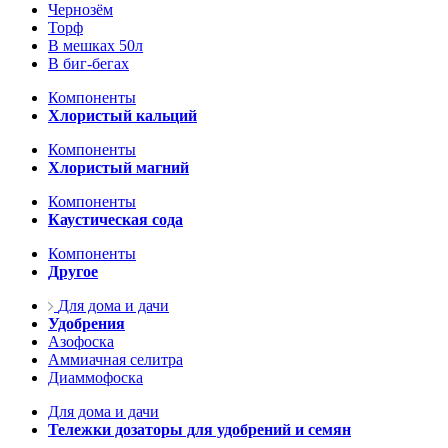
Чернозём
Торф
В мешках 50л
В биг-бегах
Компоненты
Хлористый кальций
Компоненты
Хлористый магний
Компоненты
Каустическая сода
Компоненты
Другое
Для дома и дачи
Удобрения
Азофоска
Аммиачная селитра
Диаммофоска
Для дома и дачи
Тележки дозаторы для удобрений и семян