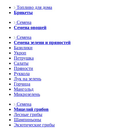
Топливо для дома
Брикеты
Семена
Семена овощей
Семена
Семена зелени и пряностей
Базилики
Укроп
Петрушка
Салаты
Пряности
Руккола
Лук на зелень
Горчица
Мангольд
Микрозелень
Семена
Мицелий грибов
Лесные грибы
Шампиньоны
Экзотические грибы