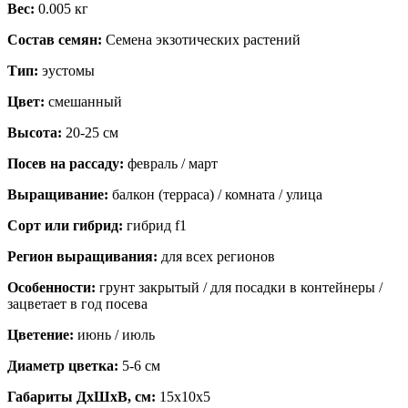
Вес:
0.005 кг
Состав семян:
Семена экзотических растений
Тип:
эустомы
Цвет:
смешанный
Высота:
20-25 см
Посев на рассаду:
февраль / март
Выращивание:
балкон (терраса) / комната / улица
Сорт или гибрид:
гибрид f1
Регион выращивания:
для всех регионов
Особенности:
грунт закрытый / для посадки в контейнеры /
зацветает в год посева
Цветение:
июнь / июль
Диаметр цветка:
5-6 см
Габариты ДхШхВ, см:
15x10x5