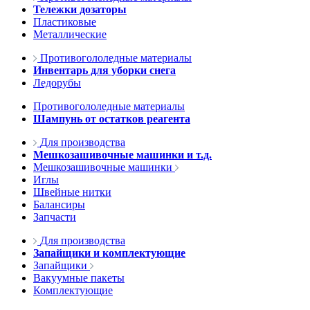
Тележки дозаторы
Пластиковые
Металлические
Противогололедные материалы
Инвентарь для уборки снега
Ледорубы
Противогололедные материалы
Шампунь от остатков реагента
Для производства
Мешкозашивочные машинки и т.д.
Мешкозашивочные машинки
Иглы
Швейные нитки
Балансиры
Запчасти
Для производства
Запайщики и комплектующие
Запайщики
Вакуумные пакеты
Комплектующие