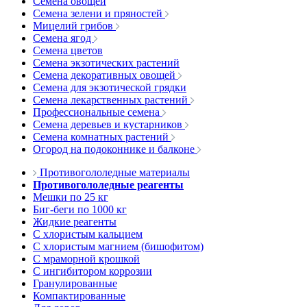
Семена овощей
Семена зелени и пряностей
Мицелий грибов
Семена ягод
Семена цветов
Семена экзотических растений
Семена декоративных овощей
Семена для экзотической грядки
Семена лекарственных растений
Профессиональные семена
Семена деревьев и кустарников
Семена комнатных растений
Огород на подоконнике и балконе
Противогололедные материалы
Противогололедные реагенты
Мешки по 25 кг
Биг-беги по 1000 кг
Жидкие реагенты
С хлористым кальцием
С хлористым магнием (бишофитом)
С мраморной крошкой
С ингибитором коррозии
Гранулированные
Компактированные