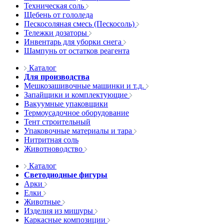
Техническая соль
Щебень от гололеда
Пескосоляная смесь (Пескосоль)
Тележки дозаторы
Инвентарь для уборки снега
Шампунь от остатков реагента
Каталог
Для производства
Мешкозашивочные машинки и т.д.
Запайщики и комплектующие
Вакуумные упаковщики
Термоусадочное оборудование
Тент строительный
Упаковочные материалы и тара
Нитритная соль
Животноводство
Каталог
Светодиодные фигуры
Арки
Елки
Животные
Изделия из мишуры
Каркасные композиции