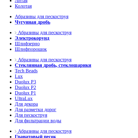
Литая
Колотая
Абразивы для пескоструя
Чугунная дробь
Абразивы для пескоструя
Электрокорунд
Шлифзерно
Шлифпорошок
Абразивы для пескоструя
Стеклянная дробь, стеклошарики
Tech Beads
Lux
Duolux P3
Duolux P2
Duolux P1
UltraLux
Для декора
Для разметки дорог
Для пескоструя
Для фильтрации воды
Абразивы для пескоструя
Гранатовый песок