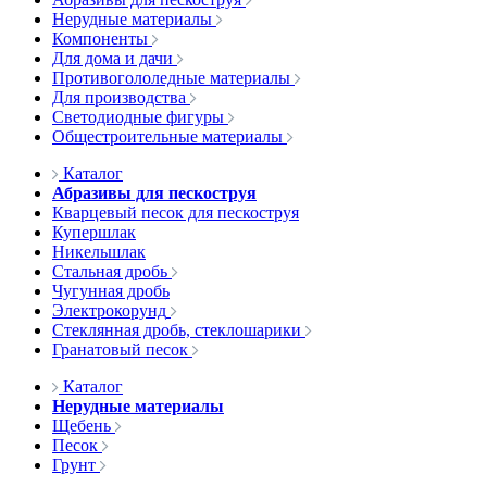
Нерудные материалы
Компоненты
Для дома и дачи
Противогололедные материалы
Для производства
Светодиодные фигуры
Общестроительные материалы
Каталог
Абразивы для пескоструя
Кварцевый песок для пескоструя
Купершлак
Никельшлак
Стальная дробь
Чугунная дробь
Электрокорунд
Стеклянная дробь, стеклошарики
Гранатовый песок
Каталог
Нерудные материалы
Щебень
Песок
Грунт