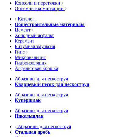
Консоли и перетяжки
Объемные композиции
Каталог
Общестроительные материалы
Цемент
Холодный асфальт
Керамзит
Битумная эмульсия
Гипс
Микрокальцит
Гидроизоляция
Асфальтовая крошка
Абразивы для пескоструя
Кварцевый песок для пескоструя
Абразивы для пескоструя
Купершлак
Абразивы для пескоструя
Никельшлак
Абразивы для пескоструя
Стальная дробь