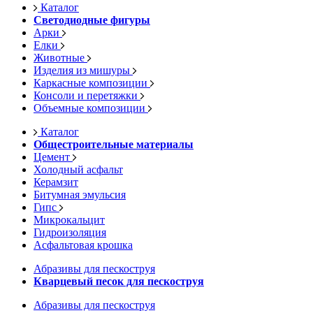
Каталог
Светодиодные фигуры
Арки
Елки
Животные
Изделия из мишуры
Каркасные композиции
Консоли и перетяжки
Объемные композиции
Каталог
Общестроительные материалы
Цемент
Холодный асфальт
Керамзит
Битумная эмульсия
Гипс
Микрокальцит
Гидроизоляция
Асфальтовая крошка
Абразивы для пескоструя
Кварцевый песок для пескоструя
Абразивы для пескоструя