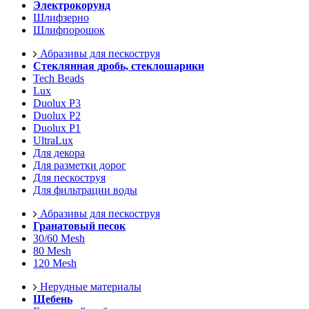
Электрокорунд
Шлифзерно
Шлифпорошок
Абразивы для пескоструя
Стеклянная дробь, стеклошарики
Tech Beads
Lux
Duolux P3
Duolux P2
Duolux P1
UltraLux
Для декора
Для разметки дорог
Для пескоструя
Для фильтрации воды
Абразивы для пескоструя
Гранатовый песок
30/60 Mesh
80 Mesh
120 Mesh
Нерудные материалы
Щебень