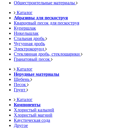
Общестроительные материалы
Каталог
Абразивы для пескоструя
Кварцевый песок для пескоструя
Купершлак
Никельшлак
Стальная дробь
Чугунная дробь
Электрокорунд
Стеклянная дробь, стеклошарики
Гранатовый песок
Каталог
Нерудные материалы
Щебень
Песок
Грунт
Каталог
Компоненты
Хлористый кальций
Хлористый магний
Каустическая сода
Другое