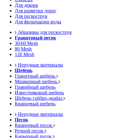
Для декора
Для разметки дорог
Для пескоструя
Для фильтрации воды
Абразивы для пескоструя
Гранатовый песок
30/60 Mesh
80 Mesh
120 Mesh
Нерудные материалы
Щебень
Гранитный щебень
Мраморный щебень
Гравийный щебень
Известняковый щебень
Щебень габбро-диабаз
Кварцевый щебень
Нерудные материалы
Песок
Кварцевый песок
Речной песок
Карьерный песок