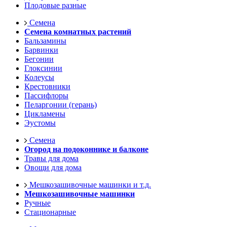
Плодовые разные
Семена
Семена комнатных растений
Бальзамины
Барвинки
Бегонии
Глоксинии
Колеусы
Крестовники
Пассифлоры
Пеларгонии (герань)
Цикламены
Эустомы
Семена
Огород на подоконнике и балконе
Травы для дома
Овощи для дома
Мешкозашивочные машинки и т.д.
Мешкозашивочные машинки
Ручные
Стационарные