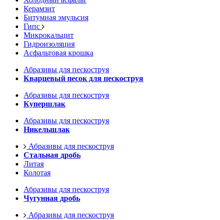
Керамзит
Битумная эмульсия
Гипс
Микрокальцит
Гидроизоляция
Асфальтовая крошка
Абразивы для пескоструя
Кварцевый песок для пескоструя
Абразивы для пескоструя
Купершлак
Абразивы для пескоструя
Никельшлак
Абразивы для пескоструя
Стальная дробь
Литая
Колотая
Абразивы для пескоструя
Чугунная дробь
Абразивы для пескоструя