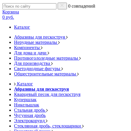
0 совпадений
Корзина
0 руб.
Каталог
Абразивы для пескоструя
Нерудные материалы
Компоненты
Для дома и дачи
Противогололедные материалы
Для производства
Светодиодные фигуры
Общестроительные материалы
Каталог
Абразивы для пескоструя
Кварцевый песок для пескоструя
Купершлак
Никельшлак
Стальная дробь
Чугунная дробь
Электрокорунд
Стеклянная дробь, стеклошарики