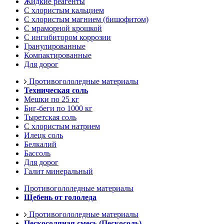
Жидкие реагенты
С хлористым кальцием
С хлористым магнием (бишофитом)
С мраморной крошкой
С ингибитором коррозии
Гранулированные
Компактированные
Для дорог
Противогололедные материалы
Техническая соль
Мешки по 25 кг
Биг-беги по 1000 кг
Тыретская соль
С хлористым натрием
Илецк соль
Белкалий
Бассоль
Для дорог
Галит минеральный
Противогололедные материалы
Щебень от гололеда
Противогололедные материалы
Пескосоляная смесь (Пескосоль)