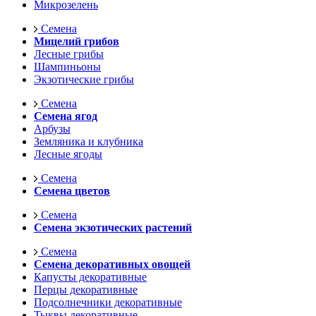
Микрозелень
Семена
Мицелий грибов
Лесные грибы
Шампиньоны
Экзотические грибы
Семена
Семена ягод
Арбузы
Земляника и клубника
Лесные ягоды
Семена
Семена цветов
Семена
Семена экзотических растений
Семена
Семена декоративных овощей
Капусты декоративные
Перцы декоративные
Подсолнечники декоративные
Тыквы декоративные