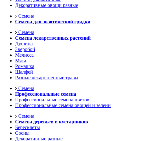
Декоративные овощи разные
Семена
Семена для экзотической грядки
Семена
Семена лекарственных растений
Душица
Зверобой
Мелисса
Мята
Ромашка
Шалфей
Разные лекарственные травы
Семена
Профессиональные семена
Профессиональные семена цветов
Профессиональные семена овощей и зелени
Семена
Семена деревьев и кустарников
Бересклеты
Сосны
Декоративные разные