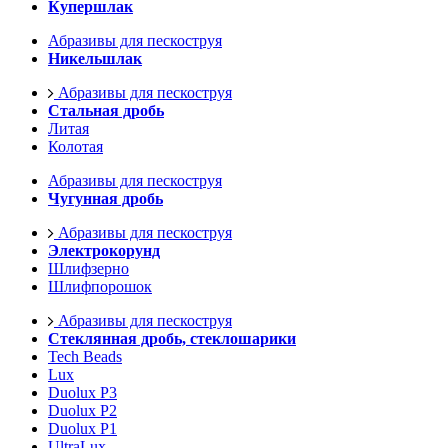
Купершлак
Абразивы для пескоструя
Никельшлак
Абразивы для пескоструя
Стальная дробь
Литая
Колотая
Абразивы для пескоструя
Чугунная дробь
Абразивы для пескоструя
Электрокорунд
Шлифзерно
Шлифпорошок
Абразивы для пескоструя
Стеклянная дробь, стеклошарики
Tech Beads
Lux
Duolux P3
Duolux P2
Duolux P1
UltraLux