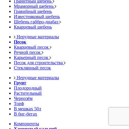
Гранитный щебень
Мраморный щебень
Гравийный щебень
Известняковый щебень
Щебень габбро-диабаз
Кварцевый щебень
Нерудные материалы
Песок
Кварцевый песок
Речной песок
Карьерный песок
Песок для строительства
Стеклянный песок
Нерудные материалы
Грунт
Плодородный
Растительный
Чернозём
Торф
В мешках 50л
В биг-бегах
Компоненты
Хлористый кальций