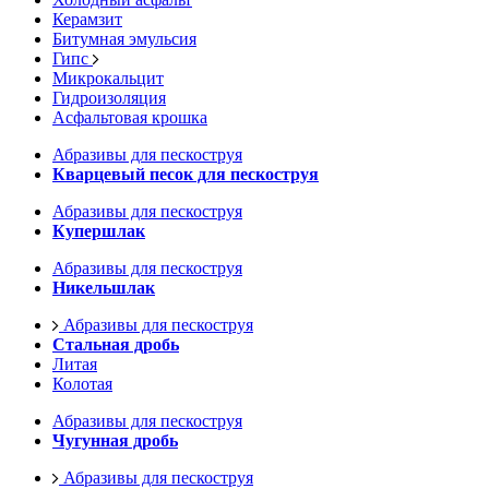
Керамзит
Битумная эмульсия
Гипс
Микрокальцит
Гидроизоляция
Асфальтовая крошка
Абразивы для пескоструя
Кварцевый песок для пескоструя
Абразивы для пескоструя
Купершлак
Абразивы для пескоструя
Никельшлак
Абразивы для пескоструя
Стальная дробь
Литая
Колотая
Абразивы для пескоструя
Чугунная дробь
Абразивы для пескоструя