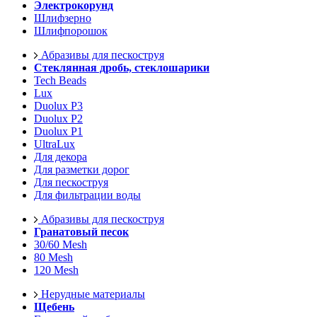
Электрокорунд
Шлифзерно
Шлифпорошок
Абразивы для пескоструя
Стеклянная дробь, стеклошарики
Tech Beads
Lux
Duolux P3
Duolux P2
Duolux P1
UltraLux
Для декора
Для разметки дорог
Для пескоструя
Для фильтрации воды
Абразивы для пескоструя
Гранатовый песок
30/60 Mesh
80 Mesh
120 Mesh
Нерудные материалы
Щебень