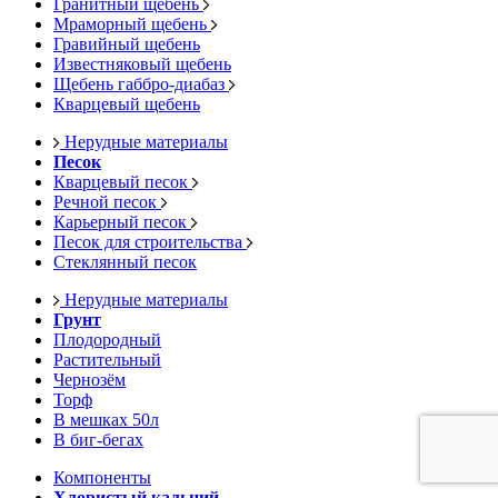
Гранитный щебень
Мраморный щебень
Гравийный щебень
Известняковый щебень
Щебень габбро-диабаз
Кварцевый щебень
Нерудные материалы
Песок
Кварцевый песок
Речной песок
Карьерный песок
Песок для строительства
Стеклянный песок
Нерудные материалы
Грунт
Плодородный
Растительный
Чернозём
Торф
В мешках 50л
В биг-бегах
Компоненты
Хлористый кальций