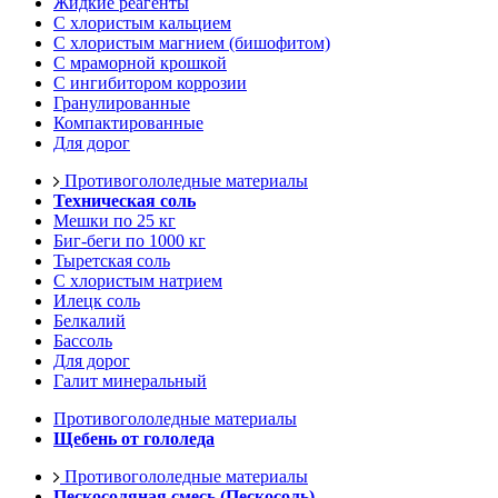
Жидкие реагенты
С хлористым кальцием
С хлористым магнием (бишофитом)
С мраморной крошкой
С ингибитором коррозии
Гранулированные
Компактированные
Для дорог
Противогололедные материалы
Техническая соль
Мешки по 25 кг
Биг-беги по 1000 кг
Тыретская соль
С хлористым натрием
Илецк соль
Белкалий
Бассоль
Для дорог
Галит минеральный
Противогололедные материалы
Щебень от гололеда
Противогололедные материалы
Пескосоляная смесь (Пескосоль)