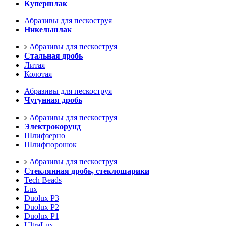
Купершлак
Абразивы для пескоструя
Никельшлак
Абразивы для пескоструя
Стальная дробь
Литая
Колотая
Абразивы для пескоструя
Чугунная дробь
Абразивы для пескоструя
Электрокорунд
Шлифзерно
Шлифпорошок
Абразивы для пескоструя
Стеклянная дробь, стеклошарики
Tech Beads
Lux
Duolux P3
Duolux P2
Duolux P1
UltraLux