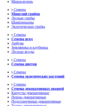
Микрозелень
Семена
Мицелий грибов
Лесные грибы
Шампиньоны
Экзотические грибы
Семена
Семена ягод
Арбузы
Земляника и клубника
Лесные ягоды
Семена
Семена цветов
Семена
Семена экзотических растений
Семена
Семена декоративных овощей
Капусты декоративные
Перцы декоративные
Подсолнечники декоративные
Тыквы декоративные