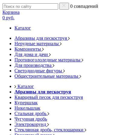
0 совпадений
Корзина
0 руб.
Каталог
Абразивы для пескоструя
Нерудные материалы
Компоненты
Для дома и дачи
Противогололедные материалы
Для производства
Светодиодные фигуры
Общестроительные материалы
Каталог
Абразивы для пескоструя
Кварцевый песок для пескоструя
Купершлак
Никельшлак
Стальная дробь
Чугунная дробь
Электрокорунд
Стеклянная дробь, стеклошарики