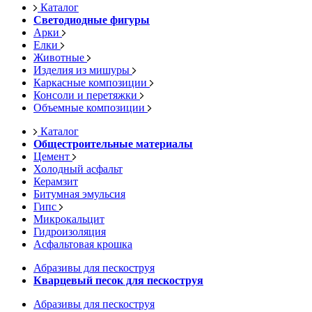
Каталог
Светодиодные фигуры
Арки
Елки
Животные
Изделия из мишуры
Каркасные композиции
Консоли и перетяжки
Объемные композиции
Каталог
Общестроительные материалы
Цемент
Холодный асфальт
Керамзит
Битумная эмульсия
Гипс
Микрокальцит
Гидроизоляция
Асфальтовая крошка
Абразивы для пескоструя
Кварцевый песок для пескоструя
Абразивы для пескоструя