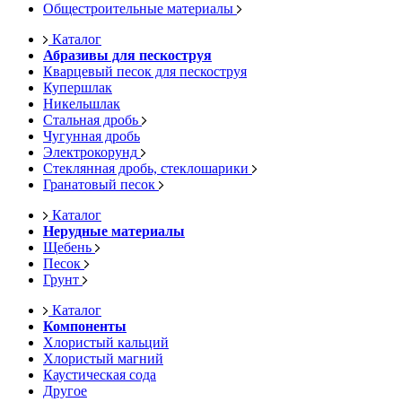
Общестроительные материалы
Каталог
Абразивы для пескоструя
Кварцевый песок для пескоструя
Купершлак
Никельшлак
Стальная дробь
Чугунная дробь
Электрокорунд
Стеклянная дробь, стеклошарики
Гранатовый песок
Каталог
Нерудные материалы
Щебень
Песок
Грунт
Каталог
Компоненты
Хлористый кальций
Хлористый магний
Каустическая сода
Другое