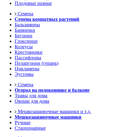
Плодовые разные
Семена
Семена комнатных растений
Бальзамины
Барвинки
Бегонии
Глоксинии
Колеусы
Крестовники
Пассифлоры
Пеларгонии (герань)
Цикламены
Эустомы
Семена
Огород на подоконнике и балконе
Травы для дома
Овощи для дома
Мешкозашивочные машинки и т.д.
Мешкозашивочные машинки
Ручные
Стационарные