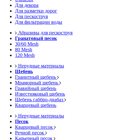
Для декора
Для разметки дорог
Для пескоструя
Для фильтрации воды
Абразивы для пескоструя
Гранатовый песок
30/60 Mesh
80 Mesh
120 Mesh
Нерудные материалы
Щебень
Гранитный щебень
Мраморный щебень
Гравийный щебень
Известняковый щебень
Щебень габбро-диабаз
Кварцевый щебень
Нерудные материалы
Песок
Кварцевый песок
Речной песок
Карьерный песок