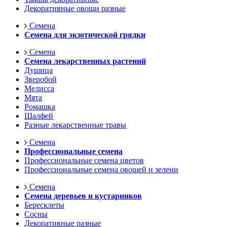
Декоративные овощи разные
Семена
Семена для экзотической грядки
Семена
Семена лекарственных растений
Душица
Зверобой
Мелисса
Мята
Ромашка
Шалфей
Разные лекарственные травы
Семена
Профессиональные семена
Профессиональные семена цветов
Профессиональные семена овощей и зелени
Семена
Семена деревьев и кустарников
Бересклеты
Сосны
Декоративные разные