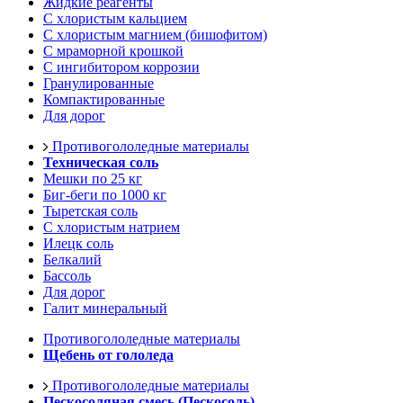
Жидкие реагенты
С хлористым кальцием
С хлористым магнием (бишофитом)
С мраморной крошкой
С ингибитором коррозии
Гранулированные
Компактированные
Для дорог
Противогололедные материалы
Техническая соль
Мешки по 25 кг
Биг-беги по 1000 кг
Тыретская соль
С хлористым натрием
Илецк соль
Белкалий
Бассоль
Для дорог
Галит минеральный
Противогололедные материалы
Щебень от гололеда
Противогололедные материалы
Пескосоляная смесь (Пескосоль)