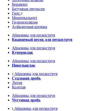
Керамзит
Битумная эмульсия
Гипс
Микрокальцит
Гидроизоляция
Асфальтовая крошка
Абразивы для пескоструя
Кварцевый песок для пескоструя
Абразивы для пескоструя
Купершлак
Абразивы для пескоструя
Никельшлак
Абразивы для пескоструя
Стальная дробь
Литая
Колотая
Абразивы для пескоструя
Чугунная дробь
Абразивы для пескоструя