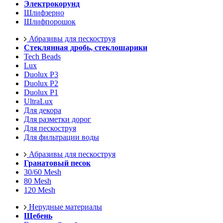
Электрокорунд
Шлифзерно
Шлифпорошок
Абразивы для пескоструя
Стеклянная дробь, стеклошарики
Tech Beads
Lux
Duolux P3
Duolux P2
Duolux P1
UltraLux
Для декора
Для разметки дорог
Для пескоструя
Для фильтрации воды
Абразивы для пескоструя
Гранатовый песок
30/60 Mesh
80 Mesh
120 Mesh
Нерудные материалы
Щебень