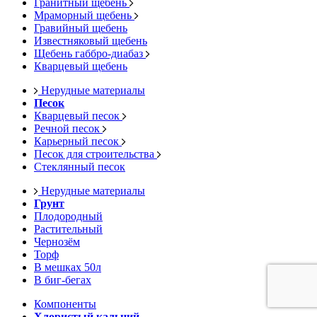
Гранитный щебень
Мраморный щебень
Гравийный щебень
Известняковый щебень
Щебень габбро-диабаз
Кварцевый щебень
Нерудные материалы
Песок
Кварцевый песок
Речной песок
Карьерный песок
Песок для строительства
Стеклянный песок
Нерудные материалы
Грунт
Плодородный
Растительный
Чернозём
Торф
В мешках 50л
В биг-бегах
Компоненты
Хлористый кальций