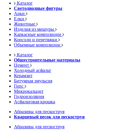
Каталог
Светодиодные фигуры
Арки
Елки
Животные
Изделия из мишуры
Каркасные композиции
Консоли и перетяжки
Объемные композиции
Каталог
Общестроительные материалы
Цемент
Холодный асфальт
Керамзит
Битумная эмульсия
Гипс
Микрокальцит
Гидроизоляция
Асфальтовая крошка
Абразивы для пескоструя
Кварцевый песок для пескоструя
Абразивы для пескоструя