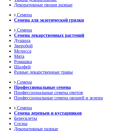
Декоративные овощи разные
Семена
Семена для экзотической грядки
Семена
Семена лекарственных растений
Душица
Зверобой
Мелисса
Мята
Ромашка
Шалфей
Разные лекарственные травы
Семена
Профессиональные семена
Профессиональные семена цветов
Профессиональные семена овощей и зелени
Семена
Семена деревьев и кустарников
Бересклеты
Сосны
Декоративные разные