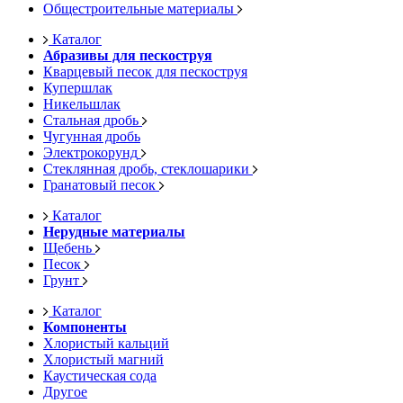
Общестроительные материалы
Каталог
Абразивы для пескоструя
Кварцевый песок для пескоструя
Купершлак
Никельшлак
Стальная дробь
Чугунная дробь
Электрокорунд
Стеклянная дробь, стеклошарики
Гранатовый песок
Каталог
Нерудные материалы
Щебень
Песок
Грунт
Каталог
Компоненты
Хлористый кальций
Хлористый магний
Каустическая сода
Другое