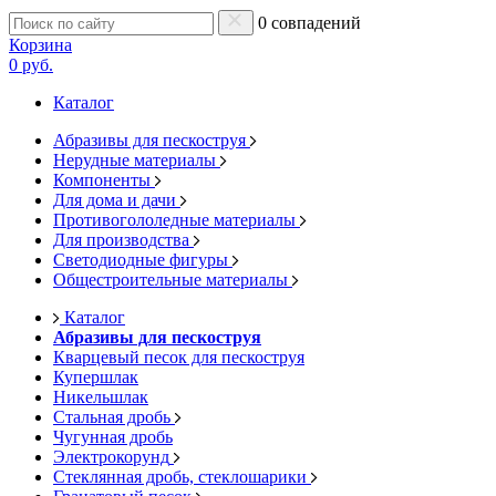
0 совпадений
Корзина
0 руб.
Каталог
Абразивы для пескоструя
Нерудные материалы
Компоненты
Для дома и дачи
Противогололедные материалы
Для производства
Светодиодные фигуры
Общестроительные материалы
Каталог
Абразивы для пескоструя
Кварцевый песок для пескоструя
Купершлак
Никельшлак
Стальная дробь
Чугунная дробь
Электрокорунд
Стеклянная дробь, стеклошарики