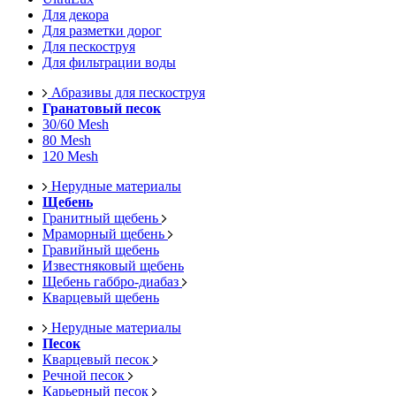
Для декора
Для разметки дорог
Для пескоструя
Для фильтрации воды
Абразивы для пескоструя
Гранатовый песок
30/60 Mesh
80 Mesh
120 Mesh
Нерудные материалы
Щебень
Гранитный щебень
Мраморный щебень
Гравийный щебень
Известняковый щебень
Щебень габбро-диабаз
Кварцевый щебень
Нерудные материалы
Песок
Кварцевый песок
Речной песок
Карьерный песок