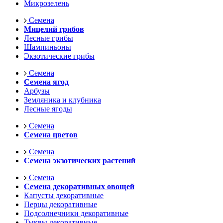
Микрозелень
Семена
Мицелий грибов
Лесные грибы
Шампиньоны
Экзотические грибы
Семена
Семена ягод
Арбузы
Земляника и клубника
Лесные ягоды
Семена
Семена цветов
Семена
Семена экзотических растений
Семена
Семена декоративных овощей
Капусты декоративные
Перцы декоративные
Подсолнечники декоративные
Тыквы декоративные