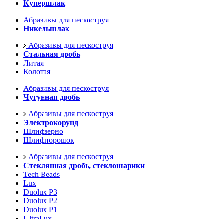
Купершлак
Абразивы для пескоструя
Никельшлак
Абразивы для пескоструя
Стальная дробь
Литая
Колотая
Абразивы для пескоструя
Чугунная дробь
Абразивы для пескоструя
Электрокорунд
Шлифзерно
Шлифпорошок
Абразивы для пескоструя
Стеклянная дробь, стеклошарики
Tech Beads
Lux
Duolux P3
Duolux P2
Duolux P1
UltraLux