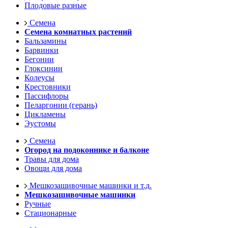
Плодовые разные
Семена
Семена комнатных растений
Бальзамины
Барвинки
Бегонии
Глоксинии
Колеусы
Крестовники
Пассифлоры
Пеларгонии (герань)
Цикламены
Эустомы
Семена
Огород на подоконнике и балконе
Травы для дома
Овощи для дома
Мешкозашивочные машинки и т.д.
Мешкозашивочные машинки
Ручные
Стационарные