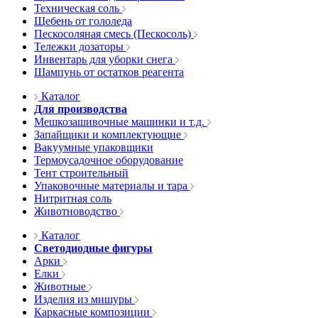
Техническая соль
Щебень от гололеда
Пескосоляная смесь (Пескосоль)
Тележки дозаторы
Инвентарь для уборки снега
Шампунь от остатков реагента
Каталог
Для производства
Мешкозашивочные машинки и т.д.
Запайщики и комплектующие
Вакуумные упаковщики
Термоусадочное оборудование
Тент строительный
Упаковочные материалы и тара
Нитритная соль
Животноводство
Каталог
Светодиодные фигуры
Арки
Елки
Животные
Изделия из мишуры
Каркасные композиции