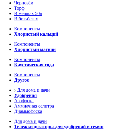
Чернозём
Торф
В мешках 50л
В биг-бегах
Компоненты
Хлористый кальций
Компоненты
Хлористый магний
Компоненты
Каустическая сода
Компоненты
Другое
Для дома и дачи
Удобрения
Азофоска
Аммиачная селитра
Диаммофоска
Для дома и дачи
Тележки дозаторы для удобрений и семян