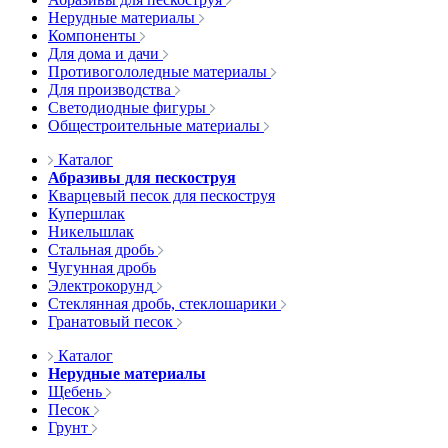
Нерудные материалы
Компоненты
Для дома и дачи
Противогололедные материалы
Для производства
Светодиодные фигуры
Общестроительные материалы
Каталог
Абразивы для пескоструя
Кварцевый песок для пескоструя
Купершлак
Никельшлак
Стальная дробь
Чугунная дробь
Электрокорунд
Стеклянная дробь, стеклошарики
Гранатовый песок
Каталог
Нерудные материалы
Щебень
Песок
Грунт