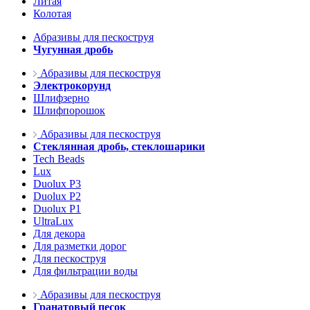
Литая
Колотая
Абразивы для пескоструя
Чугунная дробь
Абразивы для пескоструя
Электрокорунд
Шлифзерно
Шлифпорошок
Абразивы для пескоструя
Стеклянная дробь, стеклошарики
Tech Beads
Lux
Duolux P3
Duolux P2
Duolux P1
UltraLux
Для декора
Для разметки дорог
Для пескоструя
Для фильтрации воды
Абразивы для пескоструя
Гранатовый песок