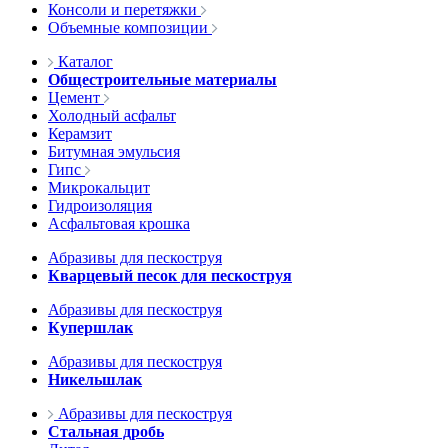
Консоли и перетяжки
Объемные композиции
Каталог
Общестроительные материалы
Цемент
Холодный асфальт
Керамзит
Битумная эмульсия
Гипс
Микрокальцит
Гидроизоляция
Асфальтовая крошка
Абразивы для пескоструя
Кварцевый песок для пескоструя
Абразивы для пескоструя
Купершлак
Абразивы для пескоструя
Никельшлак
Абразивы для пескоструя
Стальная дробь