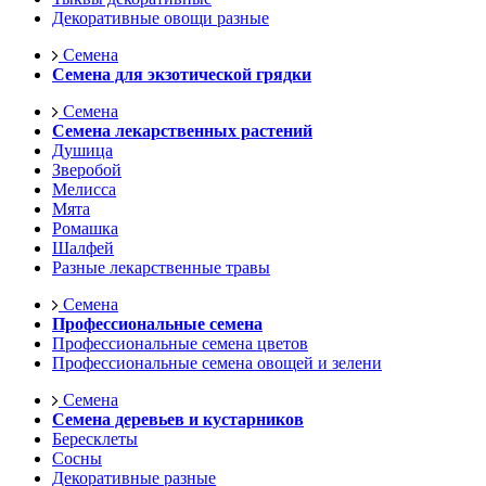
Декоративные овощи разные
Семена
Семена для экзотической грядки
Семена
Семена лекарственных растений
Душица
Зверобой
Мелисса
Мята
Ромашка
Шалфей
Разные лекарственные травы
Семена
Профессиональные семена
Профессиональные семена цветов
Профессиональные семена овощей и зелени
Семена
Семена деревьев и кустарников
Бересклеты
Сосны
Декоративные разные