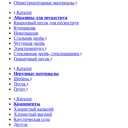
Общестроительные материалы
Каталог
Абразивы для пескоструя
Кварцевый песок для пескоструя
Купершлак
Никельшлак
Стальная дробь
Чугунная дробь
Электрокорунд
Стеклянная дробь, стеклошарики
Гранатовый песок
Каталог
Нерудные материалы
Щебень
Песок
Грунт
Каталог
Компоненты
Хлористый кальций
Хлористый магний
Каустическая сода
Другое