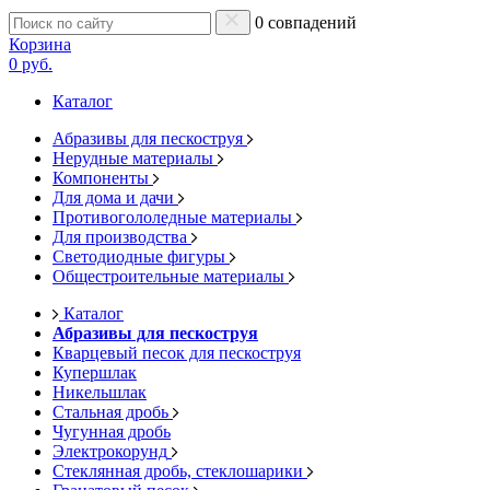
0 совпадений
Корзина
0 руб.
Каталог
Абразивы для пескоструя
Нерудные материалы
Компоненты
Для дома и дачи
Противогололедные материалы
Для производства
Светодиодные фигуры
Общестроительные материалы
Каталог
Абразивы для пескоструя
Кварцевый песок для пескоструя
Купершлак
Никельшлак
Стальная дробь
Чугунная дробь
Электрокорунд
Стеклянная дробь, стеклошарики