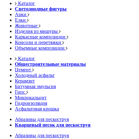
Каталог
Светодиодные фигуры
Арки
Елки
Животные
Изделия из мишуры
Каркасные композиции
Консоли и перетяжки
Объемные композиции
Каталог
Общестроительные материалы
Цемент
Холодный асфальт
Керамзит
Битумная эмульсия
Гипс
Микрокальцит
Гидроизоляция
Асфальтовая крошка
Абразивы для пескоструя
Кварцевый песок для пескоструя
Абразивы для пескоструя