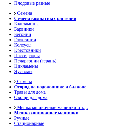
Плодовые разные
Семена
Семена комнатных растений
Бальзамины
Барвинки
Бегонии
Глоксинии
Колеусы
Крестовники
Пассифлоры
Пеларгонии (герань)
Цикламены
Эустомы
Семена
Огород на подоконнике и балконе
Травы для дома
Овощи для дома
Мешкозашивочные машинки и т.д.
Мешкозашивочные машинки
Ручные
Стационарные