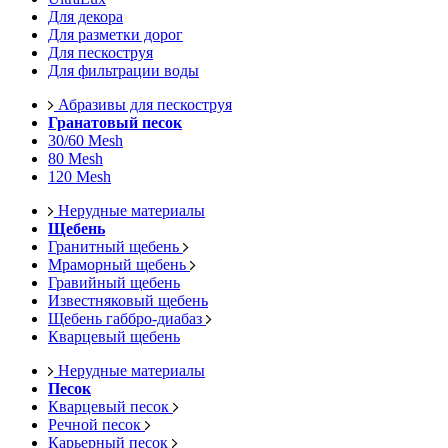
Для декора
Для разметки дорог
Для пескоструя
Для фильтрации воды
Абразивы для пескоструя
Гранатовый песок
30/60 Mesh
80 Mesh
120 Mesh
Нерудные материалы
Щебень
Гранитный щебень
Мраморный щебень
Гравийный щебень
Известняковый щебень
Щебень габбро-диабаз
Кварцевый щебень
Нерудные материалы
Песок
Кварцевый песок
Речной песок
Карьерный песок