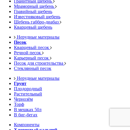
Гранитный щебень
Мраморный щебень
Гравийный щебень
Известняковый щебень
Щебень габбро-диабаз
Кварцевый щебень
Нерудные материалы
Песок
Кварцевый песок
Речной песок
Карьерный песок
Песок для строительства
Стеклянный песок
Нерудные материалы
Грунт
Плодородный
Растительный
Чернозём
Торф
В мешках 50л
В биг-бегах
Компоненты
Хлористый кальций