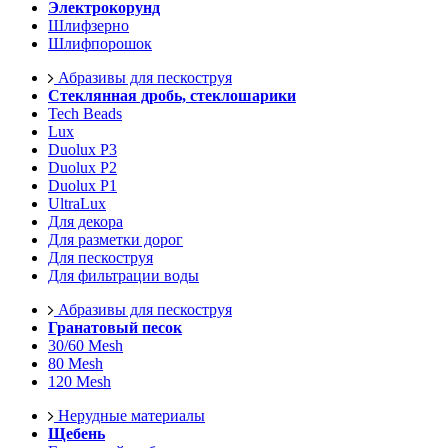
Электрокорунд
Шлифзерно
Шлифпорошок
Абразивы для пескоструя
Стеклянная дробь, стеклошарики
Tech Beads
Lux
Duolux P3
Duolux P2
Duolux P1
UltraLux
Для декора
Для разметки дорог
Для пескоструя
Для фильтрации воды
Абразивы для пескоструя
Гранатовый песок
30/60 Mesh
80 Mesh
120 Mesh
Нерудные материалы
Щебень