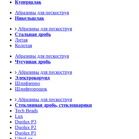
Купершлак
Абразивы для пескоструя
Никельшлак
Абразивы для пескоструя
Стальная дробь
Литая
Колотая
Абразивы для пескоструя
Чугунная дробь
Абразивы для пескоструя
Электрокорунд
Шлифзерно
Шлифпорошок
Абразивы для пескоструя
Стеклянная дробь, стеклошарики
Tech Beads
Lux
Duolux P3
Duolux P2
Duolux P1
UltraLux