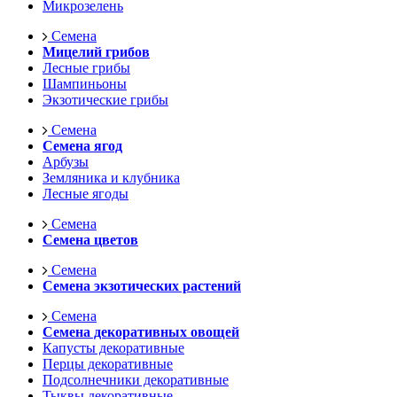
Микрозелень
Семена
Мицелий грибов
Лесные грибы
Шампиньоны
Экзотические грибы
Семена
Семена ягод
Арбузы
Земляника и клубника
Лесные ягоды
Семена
Семена цветов
Семена
Семена экзотических растений
Семена
Семена декоративных овощей
Капусты декоративные
Перцы декоративные
Подсолнечники декоративные
Тыквы декоративные