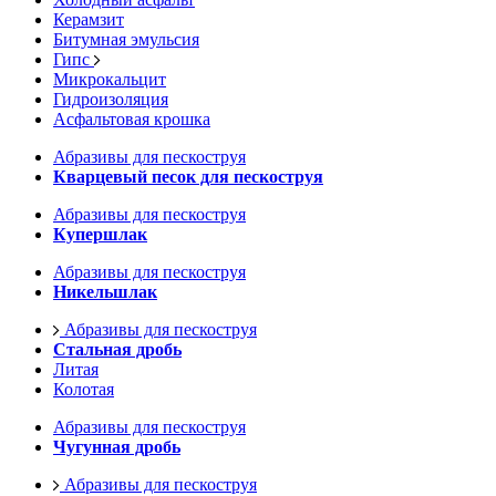
Керамзит
Битумная эмульсия
Гипс
Микрокальцит
Гидроизоляция
Асфальтовая крошка
Абразивы для пескоструя
Кварцевый песок для пескоструя
Абразивы для пескоструя
Купершлак
Абразивы для пескоструя
Никельшлак
Абразивы для пескоструя
Стальная дробь
Литая
Колотая
Абразивы для пескоструя
Чугунная дробь
Абразивы для пескоструя