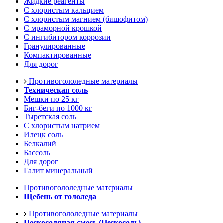
Жидкие реагенты
С хлористым кальцием
С хлористым магнием (бишофитом)
С мраморной крошкой
С ингибитором коррозии
Гранулированные
Компактированные
Для дорог
Противогололедные материалы
Техническая соль
Мешки по 25 кг
Биг-беги по 1000 кг
Тыретская соль
С хлористым натрием
Илецк соль
Белкалий
Бассоль
Для дорог
Галит минеральный
Противогололедные материалы
Щебень от гололеда
Противогололедные материалы
Пескосоляная смесь (Пескосоль)