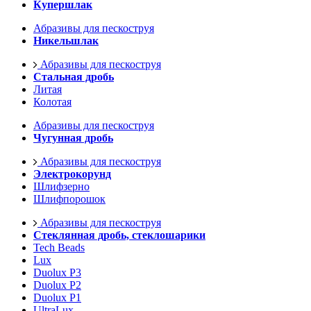
Купершлак
Абразивы для пескоструя
Никельшлак
Абразивы для пескоструя
Стальная дробь
Литая
Колотая
Абразивы для пескоструя
Чугунная дробь
Абразивы для пескоструя
Электрокорунд
Шлифзерно
Шлифпорошок
Абразивы для пескоструя
Стеклянная дробь, стеклошарики
Tech Beads
Lux
Duolux P3
Duolux P2
Duolux P1
UltraLux