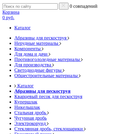
0 совпадений
Корзина
0 руб.
Каталог
Абразивы для пескоструя
Нерудные материалы
Компоненты
Для дома и дачи
Противогололедные материалы
Для производства
Светодиодные фигуры
Общестроительные материалы
Каталог
Абразивы для пескоструя
Кварцевый песок для пескоструя
Купершлак
Никельшлак
Стальная дробь
Чугунная дробь
Электрокорунд
Стеклянная дробь, стеклошарики