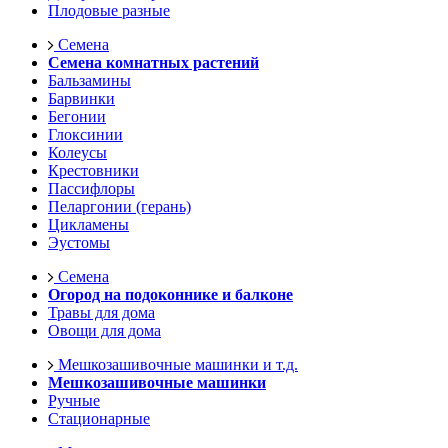
Плодовые разные
Семена
Семена комнатных растений
Бальзамины
Барвинки
Бегонии
Глоксинии
Колеусы
Крестовники
Пассифлоры
Пеларгонии (герань)
Цикламены
Эустомы
Семена
Огород на подоконнике и балконе
Травы для дома
Овощи для дома
Мешкозашивочные машинки и т.д.
Мешкозашивочные машинки
Ручные
Стационарные