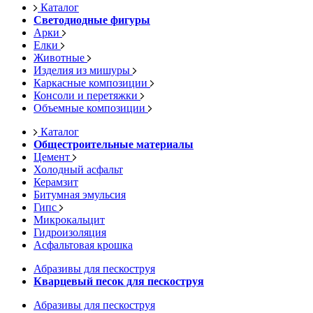
Каталог
Светодиодные фигуры
Арки
Елки
Животные
Изделия из мишуры
Каркасные композиции
Консоли и перетяжки
Объемные композиции
Каталог
Общестроительные материалы
Цемент
Холодный асфальт
Керамзит
Битумная эмульсия
Гипс
Микрокальцит
Гидроизоляция
Асфальтовая крошка
Абразивы для пескоструя
Кварцевый песок для пескоструя
Абразивы для пескоструя