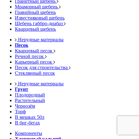
Гранитный щебень
Мраморный щебень
Гравийный щебень
Известняковый щебень
Щебень габбро-диабаз
Кварцевый щебень
Нерудные материалы
Песок
Кварцевый песок
Речной песок
Карьерный песок
Песок для строительства
Стеклянный песок
Нерудные материалы
Грунт
Плодородный
Растительный
Чернозём
Торф
В мешках 50л
В биг-бегах
Компоненты
Хлористый кальций