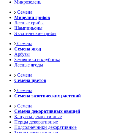
Микрозелень
Семена
Мицелий грибов
Лесные грибы
Шампиньоны
Экзотические грибы
Семена
Семена ягод
Арбузы
Земляника и клубника
Лесные ягоды
Семена
Семена цветов
Семена
Семена экзотических растений
Семена
Семена декоративных овощей
Капусты декоративные
Перцы декоративные
Подсолнечники декоративные
Тыквы декоративные