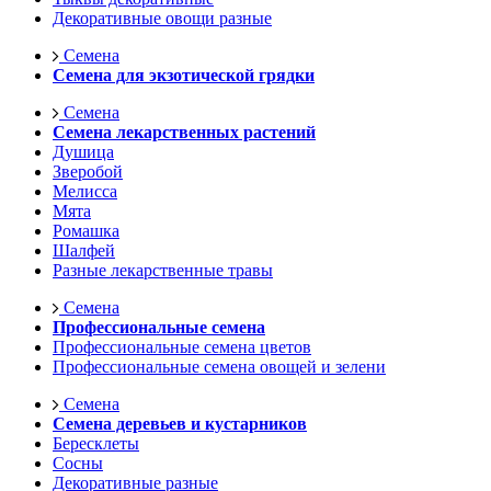
Декоративные овощи разные
Семена
Семена для экзотической грядки
Семена
Семена лекарственных растений
Душица
Зверобой
Мелисса
Мята
Ромашка
Шалфей
Разные лекарственные травы
Семена
Профессиональные семена
Профессиональные семена цветов
Профессиональные семена овощей и зелени
Семена
Семена деревьев и кустарников
Бересклеты
Сосны
Декоративные разные