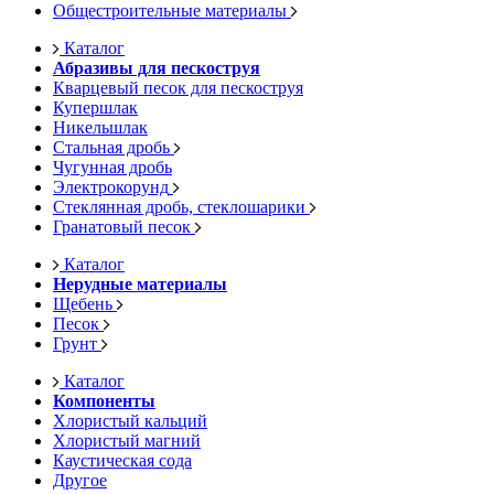
Общестроительные материалы
Каталог
Абразивы для пескоструя
Кварцевый песок для пескоструя
Купершлак
Никельшлак
Стальная дробь
Чугунная дробь
Электрокорунд
Стеклянная дробь, стеклошарики
Гранатовый песок
Каталог
Нерудные материалы
Щебень
Песок
Грунт
Каталог
Компоненты
Хлористый кальций
Хлористый магний
Каустическая сода
Другое