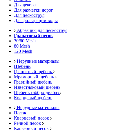
Для декора
Для разметки дорог
Для пескоструя
Для фильтрации воды
Абразивы для пескоструя
Гранатовый песок
30/60 Mesh
80 Mesh
120 Mesh
Нерудные материалы
Щебень
Гранитный щебень
Мраморный щебень
Гравийный щебень
Известняковый щебень
Щебень габбро-диабаз
Кварцевый щебень
Нерудные материалы
Песок
Кварцевый песок
Речной песок
Карьерный песок