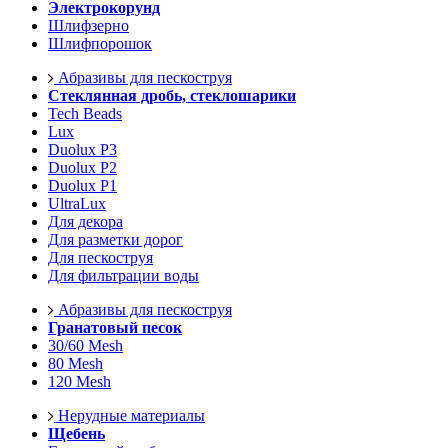
Электрокорунд
Шлифзерно
Шлифпорошок
Абразивы для пескоструя
Стеклянная дробь, стеклошарики
Tech Beads
Lux
Duolux P3
Duolux P2
Duolux P1
UltraLux
Для декора
Для разметки дорог
Для пескоструя
Для фильтрации воды
Абразивы для пескоструя
Гранатовый песок
30/60 Mesh
80 Mesh
120 Mesh
Нерудные материалы
Щебень