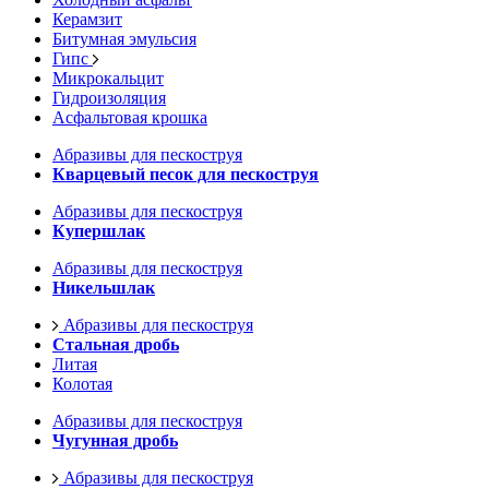
Керамзит
Битумная эмульсия
Гипс
Микрокальцит
Гидроизоляция
Асфальтовая крошка
Абразивы для пескоструя
Кварцевый песок для пескоструя
Абразивы для пескоструя
Купершлак
Абразивы для пескоструя
Никельшлак
Абразивы для пескоструя
Стальная дробь
Литая
Колотая
Абразивы для пескоструя
Чугунная дробь
Абразивы для пескоструя