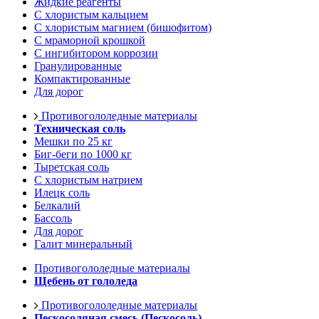
Жидкие реагенты
С хлористым кальцием
С хлористым магнием (бишофитом)
С мраморной крошкой
С ингибитором коррозии
Гранулированные
Компактированные
Для дорог
Противогололедные материалы
Техническая соль
Мешки по 25 кг
Биг-беги по 1000 кг
Тыретская соль
С хлористым натрием
Илецк соль
Белкалий
Бассоль
Для дорог
Галит минеральный
Противогололедные материалы
Щебень от гололеда
Противогололедные материалы
Пескосоляная смесь (Пескосоль)