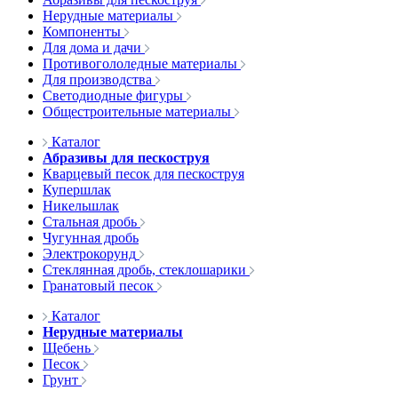
Нерудные материалы
Компоненты
Для дома и дачи
Противогололедные материалы
Для производства
Светодиодные фигуры
Общестроительные материалы
Каталог
Абразивы для пескоструя
Кварцевый песок для пескоструя
Купершлак
Никельшлак
Стальная дробь
Чугунная дробь
Электрокорунд
Стеклянная дробь, стеклошарики
Гранатовый песок
Каталог
Нерудные материалы
Щебень
Песок
Грунт