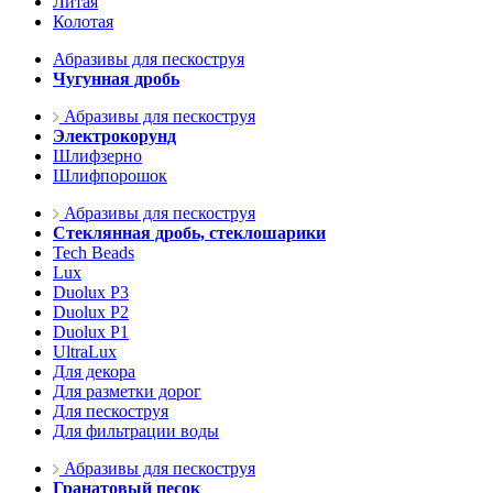
Литая
Колотая
Абразивы для пескоструя
Чугунная дробь
Абразивы для пескоструя
Электрокорунд
Шлифзерно
Шлифпорошок
Абразивы для пескоструя
Стеклянная дробь, стеклошарики
Tech Beads
Lux
Duolux P3
Duolux P2
Duolux P1
UltraLux
Для декора
Для разметки дорог
Для пескоструя
Для фильтрации воды
Абразивы для пескоструя
Гранатовый песок