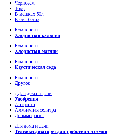
Чернозём
Торф
В мешках 50л
В биг-бегах
Компоненты
Хлористый кальций
Компоненты
Хлористый магний
Компоненты
Каустическая сода
Компоненты
Другое
Для дома и дачи
Удобрения
Азофоска
Аммиачная селитра
Диаммофоска
Для дома и дачи
Тележки дозаторы для удобрений и семян