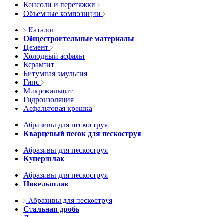
Консоли и перетяжки
Объемные композиции
Каталог
Общестроительные материалы
Цемент
Холодный асфальт
Керамзит
Битумная эмульсия
Гипс
Микрокальцит
Гидроизоляция
Асфальтовая крошка
Абразивы для пескоструя
Кварцевый песок для пескоструя
Абразивы для пескоструя
Купершлак
Абразивы для пескоструя
Никельшлак
Абразивы для пескоструя
Стальная дробь