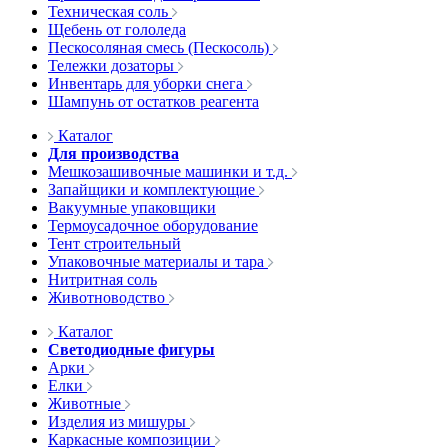
Техническая соль
Щебень от гололеда
Пескосоляная смесь (Пескосоль)
Тележки дозаторы
Инвентарь для уборки снега
Шампунь от остатков реагента
Каталог
Для производства
Мешкозашивочные машинки и т.д.
Запайщики и комплектующие
Вакуумные упаковщики
Термоусадочное оборудование
Тент строительный
Упаковочные материалы и тара
Нитритная соль
Животноводство
Каталог
Светодиодные фигуры
Арки
Елки
Животные
Изделия из мишуры
Каркасные композиции