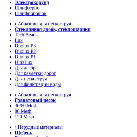
Электрокорунд
Шлифзерно
Шлифпорошок
Абразивы для пескоструя
Стеклянная дробь, стеклошарики
Tech Beads
Lux
Duolux P3
Duolux P2
Duolux P1
UltraLux
Для декора
Для разметки дорог
Для пескоструя
Для фильтрации воды
Абразивы для пескоструя
Гранатовый песок
30/60 Mesh
80 Mesh
120 Mesh
Нерудные материалы
Щебень