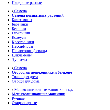
Плодовые разные
Семена
Семена комнатных растений
Бальзамины
Барвинки
Бегонии
Глоксинии
Колеусы
Крестовники
Пассифлоры
Пеларгонии (герань)
Цикламены
Эустомы
Семена
Огород на подоконнике и балконе
Травы для дома
Овощи для дома
Мешкозашивочные машинки и т.д.
Мешкозашивочные машинки
Ручные
Стационарные