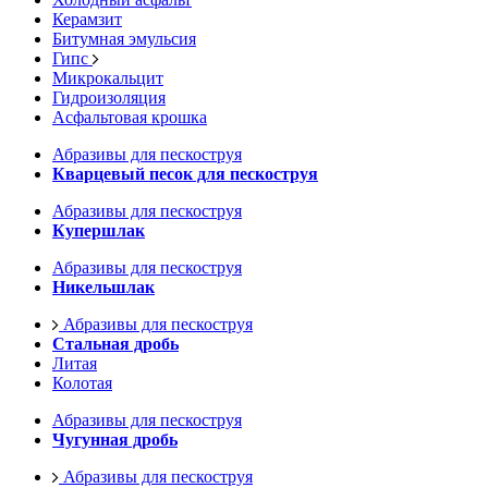
Керамзит
Битумная эмульсия
Гипс
Микрокальцит
Гидроизоляция
Асфальтовая крошка
Абразивы для пескоструя
Кварцевый песок для пескоструя
Абразивы для пескоструя
Купершлак
Абразивы для пескоструя
Никельшлак
Абразивы для пескоструя
Стальная дробь
Литая
Колотая
Абразивы для пескоструя
Чугунная дробь
Абразивы для пескоструя