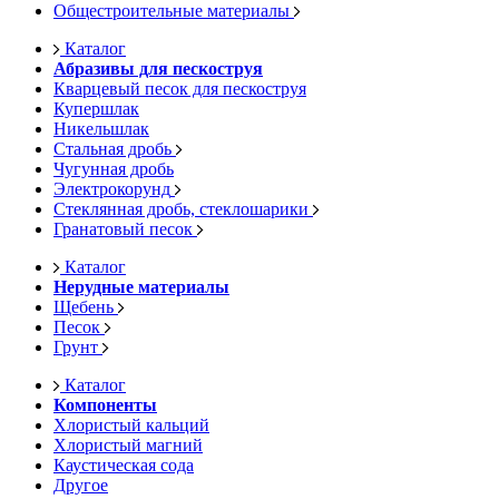
Общестроительные материалы
Каталог
Абразивы для пескоструя
Кварцевый песок для пескоструя
Купершлак
Никельшлак
Стальная дробь
Чугунная дробь
Электрокорунд
Стеклянная дробь, стеклошарики
Гранатовый песок
Каталог
Нерудные материалы
Щебень
Песок
Грунт
Каталог
Компоненты
Хлористый кальций
Хлористый магний
Каустическая сода
Другое