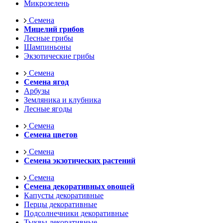
Микрозелень
Семена
Мицелий грибов
Лесные грибы
Шампиньоны
Экзотические грибы
Семена
Семена ягод
Арбузы
Земляника и клубника
Лесные ягоды
Семена
Семена цветов
Семена
Семена экзотических растений
Семена
Семена декоративных овощей
Капусты декоративные
Перцы декоративные
Подсолнечники декоративные
Тыквы декоративные