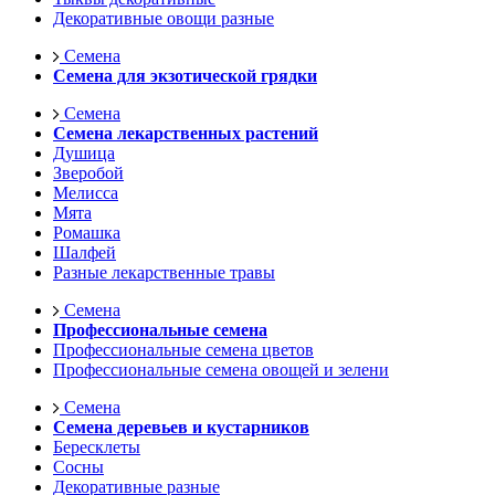
Декоративные овощи разные
Семена
Семена для экзотической грядки
Семена
Семена лекарственных растений
Душица
Зверобой
Мелисса
Мята
Ромашка
Шалфей
Разные лекарственные травы
Семена
Профессиональные семена
Профессиональные семена цветов
Профессиональные семена овощей и зелени
Семена
Семена деревьев и кустарников
Бересклеты
Сосны
Декоративные разные