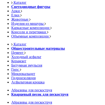
Каталог
Светодиодные фигуры
Арки
Елки
Животные
Изделия из мишуры
Каркасные композиции
Консоли и перетяжки
Объемные композиции
Каталог
Общестроительные материалы
Цемент
Холодный асфальт
Керамзит
Битумная эмульсия
Гипс
Микрокальцит
Гидроизоляция
Асфальтовая крошка
Абразивы для пескоструя
Кварцевый песок для пескоструя
Абразивы для пескоструя