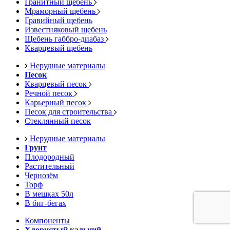
Гранитный щебень
Мраморный щебень
Гравийный щебень
Известняковый щебень
Щебень габбро-диабаз
Кварцевый щебень
Нерудные материалы
Песок
Кварцевый песок
Речной песок
Карьерный песок
Песок для строительства
Стеклянный песок
Нерудные материалы
Грунт
Плодородный
Растительный
Чернозём
Торф
В мешках 50л
В биг-бегах
Компоненты
Хлористый кальций