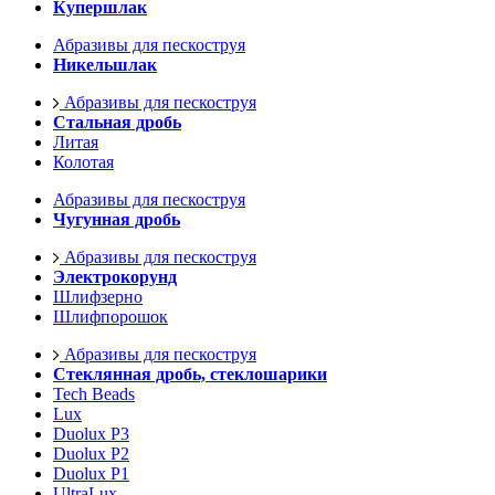
Купершлак
Абразивы для пескоструя
Никельшлак
Абразивы для пескоструя
Стальная дробь
Литая
Колотая
Абразивы для пескоструя
Чугунная дробь
Абразивы для пескоструя
Электрокорунд
Шлифзерно
Шлифпорошок
Абразивы для пескоструя
Стеклянная дробь, стеклошарики
Tech Beads
Lux
Duolux P3
Duolux P2
Duolux P1
UltraLux