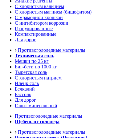
Жидкие реагенты
С хлористым кальцием
С хлористым магнием (бишофитом)
С мраморной крошкой
С ингибитором коррозии
Гранулированные
Компактированные
Для дорог
Противогололедные материалы
Техническая соль
Мешки по 25 кг
Биг-беги по 1000 кг
Тыретская соль
С хлористым натрием
Илецк соль
Белкалий
Бассоль
Для дорог
Галит минеральный
Противогололедные материалы
Щебень от гололеда
Противогололедные материалы
Пескосоляная смесь (Пескосоль)