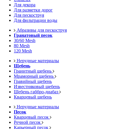
Для декора
Для разметки дорог
Для пескоструя
Для фильтрации воды
Абразивы для пескоструя
Гранатовый песок
30/60 Mesh
80 Mesh
120 Mesh
Нерудные материалы
Щебень
Гранитный щебень
Мраморный щебень
Гравийный щебень
Известняковый щебень
Щебень габбро-диабаз
Кварцевый щебень
Нерудные материалы
Песок
Кварцевый песок
Речной песок
Карьерный песок