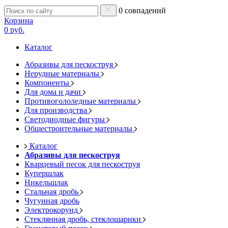
0 совпадений
Корзина
0 руб.
Каталог
Абразивы для пескоструя
Нерудные материалы
Компоненты
Для дома и дачи
Противогололедные материалы
Для производства
Светодиодные фигуры
Общестроительные материалы
Каталог
Абразивы для пескоструя
Кварцевый песок для пескоструя
Купершлак
Никельшлак
Стальная дробь
Чугунная дробь
Электрокорунд
Стеклянная дробь, стеклошарики