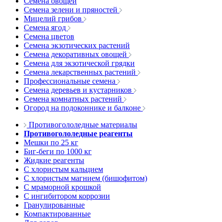
Семена овощей
Семена зелени и пряностей
Мицелий грибов
Семена ягод
Семена цветов
Семена экзотических растений
Семена декоративных овощей
Семена для экзотической грядки
Семена лекарственных растений
Профессиональные семена
Семена деревьев и кустарников
Семена комнатных растений
Огород на подоконнике и балконе
Противогололедные материалы
Противогололедные реагенты
Мешки по 25 кг
Биг-беги по 1000 кг
Жидкие реагенты
С хлористым кальцием
С хлористым магнием (бишофитом)
С мраморной крошкой
С ингибитором коррозии
Гранулированные
Компактированные