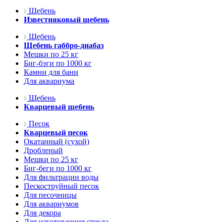
Щебень
Известняковый щебень
Щебень
Щебень габбро-диабаз
Мешки по 25 кг
Биг-бэги по 1000 кг
Камни для бани
Для аквариума
Щебень
Кварцевый щебень
Песок
Кварцевый песок
Окатанный (сухой)
Дробленый
Мешки по 25 кг
Биг-беги по 1000 кг
Для фильтрации воды
Пескоструйный песок
Для песочницы
Для аквариумов
Для декора
Для изготовления стекла