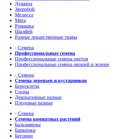
Душица
Зверобой
Мелисса
Мята
Ромашка
Шалфей
Разные лекарственные травы
Семена
Профессиональные семена
Профессиональные семена цветов
Профессиональные семена овощей и зелени
Семена
Семена деревьев и кустарников
Бересклеты
Сосны
Декоративные разные
Плодовые разные
Семена
Семена комнатных растений
Бальзамины
Барвинки
Бегонии