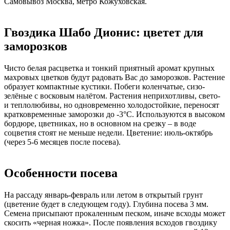
Самовывоз Москва, метро Кожуховская.
Гвоздика Шабо Дионис: цветет для
заморозков
Чисто белая расцветка и тонкий приятный аромат крупных
махровых цветков будут радовать Вас до заморозков. Растение
образует компактные кустики. Побеги коленчатые, сизо-
зелёные с восковым налётом. Растения неприхотливы, свето-
и теплолюбивы, но одновременно холодостойкие, переносят
кратковременные заморозки до -3°С. Используются в высоком
бордюре, цветниках, но в основном на срезку – в воде
соцветия стоят не меньше недели. Цветение: июль-октябрь
(через 5-6 месяцев после посева).
Особенности посева
На рассаду январь-февраль или летом в открытый грунт
(цветение будет в следующем году). Глубина посева 3 мм.
Семена присыпают прокаленным песком, иначе всходы может
скосить «черная ножка». После появления всходов гвоздику