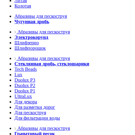
Литая
Колотая
Абразивы для пескоструя
Чугунная дробь
Абразивы для пескоструя
Электрокорунд
Шлифзерно
Шлифпорошок
Абразивы для пескоструя
Стеклянная дробь, стеклошарики
Tech Beads
Lux
Duolux P3
Duolux P2
Duolux P1
UltraLux
Для декора
Для разметки дорог
Для пескоструя
Для фильтрации воды
Абразивы для пескоструя
Гранатовый песок