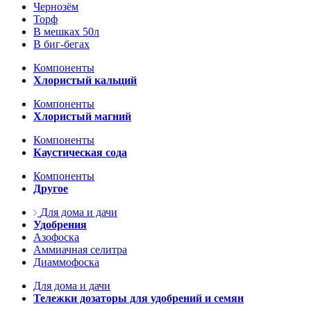
Чернозём
Торф
В мешках 50л
В биг-бегах
Компоненты
Хлористый кальций
Компоненты
Хлористый магний
Компоненты
Каустическая сода
Компоненты
Другое
Для дома и дачи
Удобрения
Азофоска
Аммиачная селитра
Диаммофоска
Для дома и дачи
Тележки дозаторы для удобрений и семян