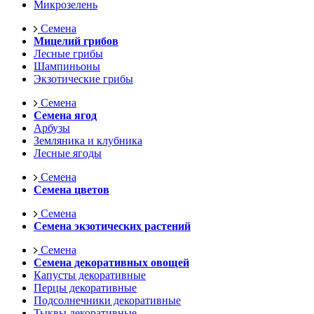
Микрозелень
Семена
Мицелий грибов
Лесные грибы
Шампиньоны
Экзотические грибы
Семена
Семена ягод
Арбузы
Земляника и клубника
Лесные ягоды
Семена
Семена цветов
Семена
Семена экзотических растений
Семена
Семена декоративных овощей
Капусты декоративные
Перцы декоративные
Подсолнечники декоративные
Тыквы декоративные