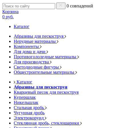
0 совпадений
Корзина
0 руб.
Каталог
Абразивы для пескоструя
Нерудные материалы
Компоненты
Для дома и дачи
Противогололедные материалы
Для производства
Светодиодные фигуры
Общестроительные материалы
Каталог
Абразивы для пескоструя
Кварцевый песок для пескоструя
Купершлак
Никельшлак
Стальная дробь
Чугунная дробь
Электрокорунд
Стеклянная дробь, стеклошарики