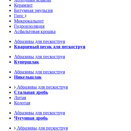
Керамзит
Битумная эмульсия
Гипс
Микрокальцит
Гидроизоляция
Асфальтовая крошка
Абразивы для пескоструя
Кварцевый песок для пескоструя
Абразивы для пескоструя
Купершлак
Абразивы для пескоструя
Никельшлак
Абразивы для пескоструя
Стальная дробь
Литая
Колотая
Абразивы для пескоструя
Чугунная дробь
Абразивы для пескоструя