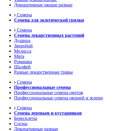
Декоративные овощи разные
Семена
Семена для экзотической грядки
Семена
Семена лекарственных растений
Душица
Зверобой
Мелисса
Мята
Ромашка
Шалфей
Разные лекарственные травы
Семена
Профессиональные семена
Профессиональные семена цветов
Профессиональные семена овощей и зелени
Семена
Семена деревьев и кустарников
Бересклеты
Сосны
Декоративные разные