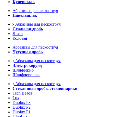
Купершлак
Абразивы для пескоструя
Никельшлак
Абразивы для пескоструя
Стальная дробь
Литая
Колотая
Абразивы для пескоструя
Чугунная дробь
Абразивы для пескоструя
Электрокорунд
Шлифзерно
Шлифпорошок
Абразивы для пескоструя
Стеклянная дробь, стеклошарики
Tech Beads
Lux
Duolux P3
Duolux P2
Duolux P1
UltraLux