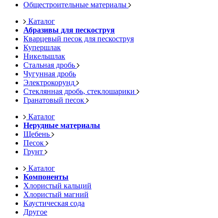
Общестроительные материалы
Каталог
Абразивы для пескоструя
Кварцевый песок для пескоструя
Купершлак
Никельшлак
Стальная дробь
Чугунная дробь
Электрокорунд
Стеклянная дробь, стеклошарики
Гранатовый песок
Каталог
Нерудные материалы
Щебень
Песок
Грунт
Каталог
Компоненты
Хлористый кальций
Хлористый магний
Каустическая сода
Другое