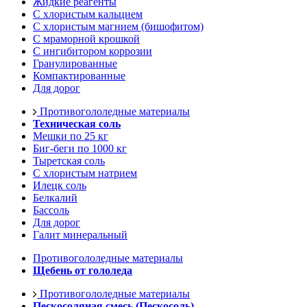
Жидкие реагенты
С хлористым кальцием
С хлористым магнием (бишофитом)
С мраморной крошкой
С ингибитором коррозии
Гранулированные
Компактированные
Для дорог
Противогололедные материалы
Техническая соль
Мешки по 25 кг
Биг-беги по 1000 кг
Тыретская соль
С хлористым натрием
Илецк соль
Белкалий
Бассоль
Для дорог
Галит минеральный
Противогололедные материалы
Щебень от гололеда
Противогололедные материалы
Пескосоляная смесь (Пескосоль)