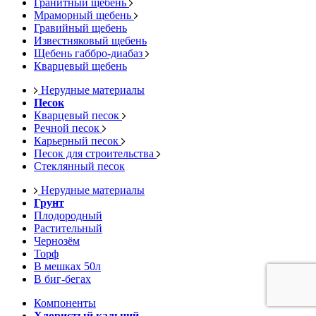
Гранитный щебень
Мраморный щебень
Гравийный щебень
Известняковый щебень
Щебень габбро-диабаз
Кварцевый щебень
Нерудные материалы
Песок
Кварцевый песок
Речной песок
Карьерный песок
Песок для строительства
Стеклянный песок
Нерудные материалы
Грунт
Плодородный
Растительный
Чернозём
Торф
В мешках 50л
В биг-бегах
Компоненты
Хлористый кальций