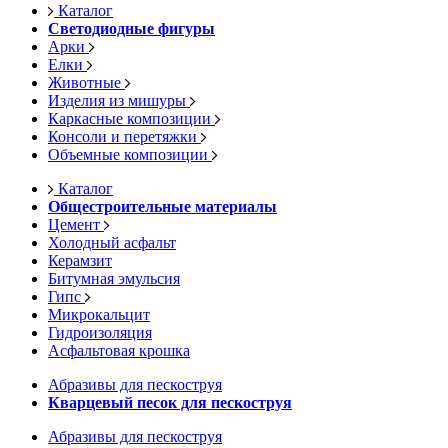
Каталог
Светодиодные фигуры
Арки
Елки
Животные
Изделия из мишуры
Каркасные композиции
Консоли и перетяжки
Объемные композиции
Каталог
Общестроительные материалы
Цемент
Холодный асфальт
Керамзит
Битумная эмульсия
Гипс
Микрокальцит
Гидроизоляция
Асфальтовая крошка
Абразивы для пескоструя
Кварцевый песок для пескоструя
Абразивы для пескоструя