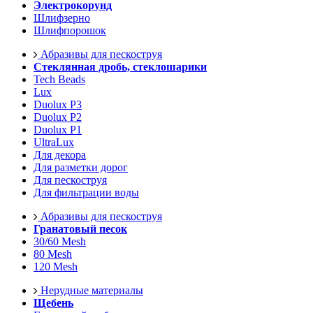
Электрокорунд
Шлифзерно
Шлифпорошок
Абразивы для пескоструя
Стеклянная дробь, стеклошарики
Tech Beads
Lux
Duolux P3
Duolux P2
Duolux P1
UltraLux
Для декора
Для разметки дорог
Для пескоструя
Для фильтрации воды
Абразивы для пескоструя
Гранатовый песок
30/60 Mesh
80 Mesh
120 Mesh
Нерудные материалы
Щебень