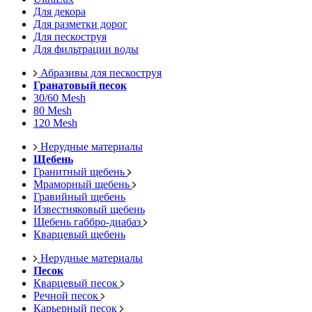
Для декора
Для разметки дорог
Для пескоструя
Для фильтрации воды
Абразивы для пескоструя
Гранатовый песок
30/60 Mesh
80 Mesh
120 Mesh
Нерудные материалы
Щебень
Гранитный щебень
Мраморный щебень
Гравийный щебень
Известняковый щебень
Щебень габбро-диабаз
Кварцевый щебень
Нерудные материалы
Песок
Кварцевый песок
Речной песок
Карьерный песок