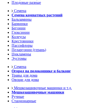
Плодовые разные
Семена
Семена комнатных растений
Бальзамины
Барвинки
Бегонии
Глоксинии
Колеусы
Крестовники
Пассифлоры
Пеларгонии (герань)
Цикламены
Эустомы
Семена
Огород на подоконнике и балконе
Травы для дома
Овощи для дома
Мешкозашивочные машинки и т.д.
Мешкозашивочные машинки
Ручные
Стационарные