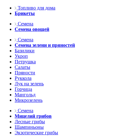
Топливо для дома
Брикеты
Семена
Семена овощей
Семена
Семена зелени и пряностей
Базилики
Укроп
Петрушка
Салаты
Пряности
Руккола
Лук на зелень
Горчица
Мангольд
Микрозелень
Семена
Мицелий грибов
Лесные грибы
Шампиньоны
Экзотические грибы