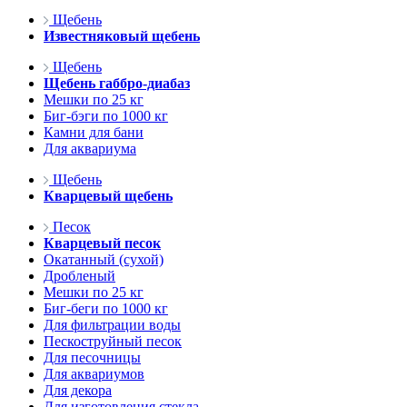
Щебень
Известняковый щебень
Щебень
Щебень габбро-диабаз
Мешки по 25 кг
Биг-бэги по 1000 кг
Камни для бани
Для аквариума
Щебень
Кварцевый щебень
Песок
Кварцевый песок
Окатанный (сухой)
Дробленый
Мешки по 25 кг
Биг-беги по 1000 кг
Для фильтрации воды
Пескоструйный песок
Для песочницы
Для аквариумов
Для декора
Для изготовления стекла