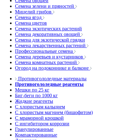
Семена овощей
Семена зелени и пряностей
Мицелий грибов
Семена ягод
Семена цветов
Семена экзотических растений
Семена декоративных овощей
Семена для экзотической грядки
Семена лекарственных растений
Профессиональные семена
Семена деревьев и кустарников
Семена комнатных растений
Огород на подоконнике и балконе
Противогололедные материалы
Противогололедные реагенты
Мешки по 25 кг
Биг-беги по 1000 кг
Жидкие реагенты
С хлористым кальцием
С хлористым магнием (бишофитом)
С мраморной крошкой
С ингибитором коррозии
Гранулированные
Компактированные