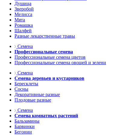
Душица
Зверобой
Мелисса
Мята
Ромашка
Шалфей
Разные лекарственные травы
Семена
Профессиональные семена
Профессиональные семена цветов
Профессиональные семена овощей и зелени
Семена
Семена деревьев и кустарников
Бересклеты
Сосны
Декоративные разные
Плодовые разные
Семена
Семена комнатных растений
Бальзамины
Барвинки
Бегонии