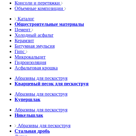
Консоли и перетяжки
Объемные композиции
Каталог
Общестроительные материалы
Цемент
Холодный асфальт
Керамзит
Битумная эмульсия
Гипс
Микрокальцит
Гидроизоляция
Асфальтовая крошка
Абразивы для пескоструя
Кварцевый песок для пескоструя
Абразивы для пескоструя
Купершлак
Абразивы для пескоструя
Никельшлак
Абразивы для пескоструя
Стальная дробь