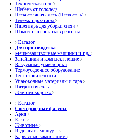
Техническая соль
Щебень от гололеда
Пескосоляная смесь (Пескосоль)
Тележки дозаторы
Инвентарь для уборки снега
Шампунь от остатков реагента
Каталог
Для производства
Мешкозашивочные машинки и т.д.
Запайщики и комплектующие
Вакуумные упаковщики
Термоусадочное оборудование
Тент строительный
Упаковочные материалы и тара
Нитритная соль
Животноводство
Каталог
Светодиодные фигуры
Арки
Елки
Животные
Изделия из мишуры
Каркасные композиции