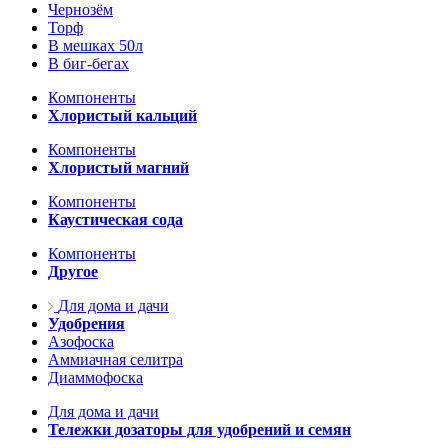
Чернозём
Торф
В мешках 50л
В биг-бегах
Компоненты
Хлористый кальций
Компоненты
Хлористый магний
Компоненты
Каустическая сода
Компоненты
Другое
Для дома и дачи
Удобрения
Азофоска
Аммиачная селитра
Диаммофоска
Для дома и дачи
Тележки дозаторы для удобрений и семян