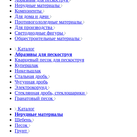
Нерудные материалы
Компоненты
Для дома и дачи
Противогололедные материалы
Для производства
Светодиодные фигуры
Общестроительные материалы
Каталог
Абразивы для пескоструя
Кварцевый песок для пескоструя
Купершлак
Никельшлак
Стальная дробь
Чугунная дробь
Электрокорунд
Стеклянная дробь, стеклошарики
Гранатовый песок
Каталог
Нерудные материалы
Щебень
Песок
Грунт