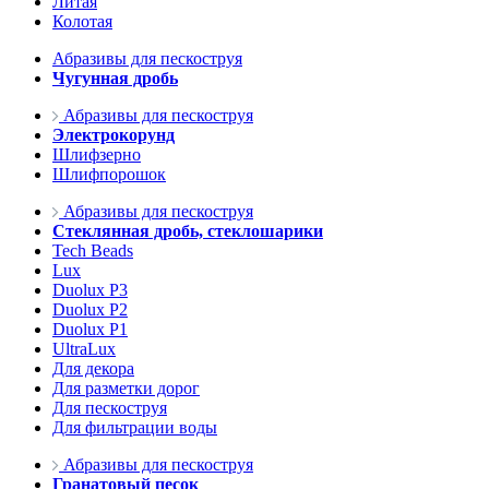
Литая
Колотая
Абразивы для пескоструя
Чугунная дробь
Абразивы для пескоструя
Электрокорунд
Шлифзерно
Шлифпорошок
Абразивы для пескоструя
Стеклянная дробь, стеклошарики
Tech Beads
Lux
Duolux P3
Duolux P2
Duolux P1
UltraLux
Для декора
Для разметки дорог
Для пескоструя
Для фильтрации воды
Абразивы для пескоструя
Гранатовый песок