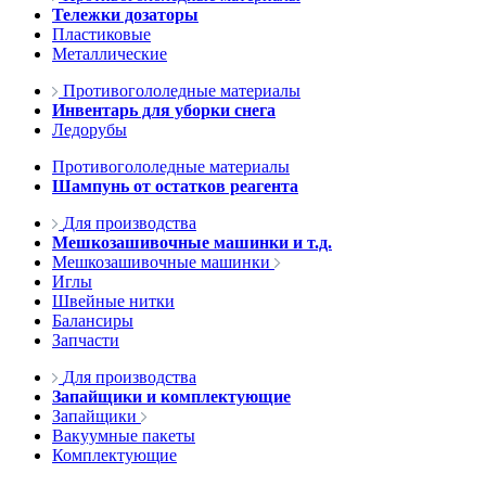
Тележки дозаторы
Пластиковые
Металлические
Противогололедные материалы
Инвентарь для уборки снега
Ледорубы
Противогололедные материалы
Шампунь от остатков реагента
Для производства
Мешкозашивочные машинки и т.д.
Мешкозашивочные машинки
Иглы
Швейные нитки
Балансиры
Запчасти
Для производства
Запайщики и комплектующие
Запайщики
Вакуумные пакеты
Комплектующие