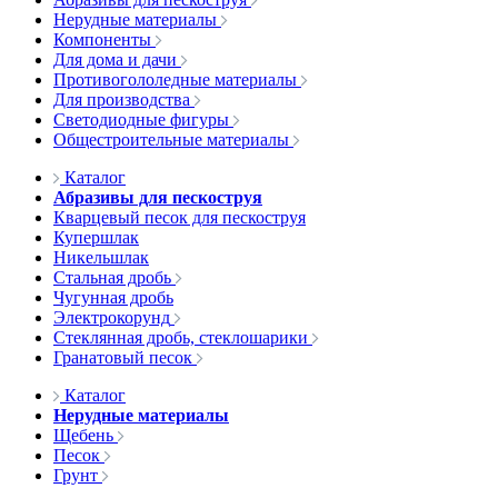
Нерудные материалы
Компоненты
Для дома и дачи
Противогололедные материалы
Для производства
Светодиодные фигуры
Общестроительные материалы
Каталог
Абразивы для пескоструя
Кварцевый песок для пескоструя
Купершлак
Никельшлак
Стальная дробь
Чугунная дробь
Электрокорунд
Стеклянная дробь, стеклошарики
Гранатовый песок
Каталог
Нерудные материалы
Щебень
Песок
Грунт