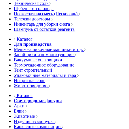
Техническая соль
Щебень от гололеда
Пескосоляная смесь (Пескосоль)
Тележки дозаторы
Инвентарь для уборки снега
Шампунь от остатков реагента
Каталог
Для производства
Мешкозашивочные машинки и т.д.
Запайщики и комплектующие
Вакуумные упаковщики
Термоусадочное оборудование
Тент строительный
Упаковочные материалы и тара
Нитритная соль
Животноводство
Каталог
Светодиодные фигуры
Арки
Елки
Животные
Изделия из мишуры
Каркасные композиции