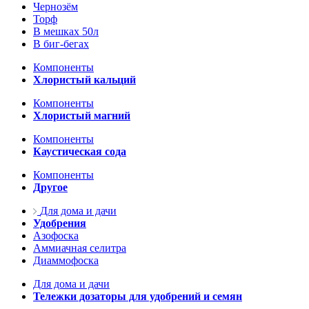
Чернозём
Торф
В мешках 50л
В биг-бегах
Компоненты
Хлористый кальций
Компоненты
Хлористый магний
Компоненты
Каустическая сода
Компоненты
Другое
Для дома и дачи
Удобрения
Азофоска
Аммиачная селитра
Диаммофоска
Для дома и дачи
Тележки дозаторы для удобрений и семян