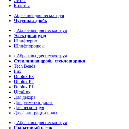
Литая
Колотая
Абразивы для пескоструя
Чугунная дробь
Абразивы для пескоструя
Электрокорунд
Шлифзерно
Шлифпорошок
Абразивы для пескоструя
Стеклянная дробь, стеклошарики
Tech Beads
Lux
Duolux P3
Duolux P2
Duolux P1
UltraLux
Для декора
Для разметки дорог
Для пескоструя
Для фильтрации воды
Абразивы для пескоструя
Гранатовый песок