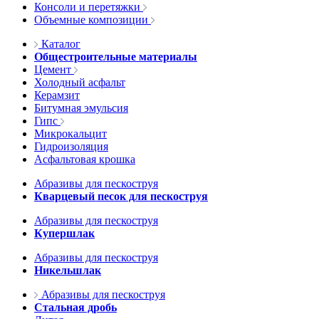
Консоли и перетяжки
Объемные композиции
Каталог
Общестроительные материалы
Цемент
Холодный асфальт
Керамзит
Битумная эмульсия
Гипс
Микрокальцит
Гидроизоляция
Асфальтовая крошка
Абразивы для пескоструя
Кварцевый песок для пескоструя
Абразивы для пескоструя
Купершлак
Абразивы для пескоструя
Никельшлак
Абразивы для пескоструя
Стальная дробь