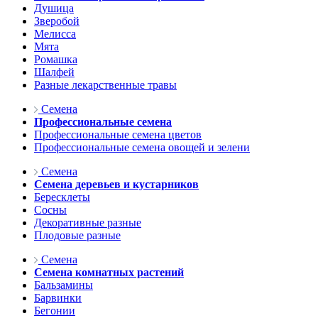
Душица
Зверобой
Мелисса
Мята
Ромашка
Шалфей
Разные лекарственные травы
Семена
Профессиональные семена
Профессиональные семена цветов
Профессиональные семена овощей и зелени
Семена
Семена деревьев и кустарников
Бересклеты
Сосны
Декоративные разные
Плодовые разные
Семена
Семена комнатных растений
Бальзамины
Барвинки
Бегонии