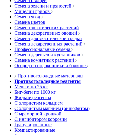
Семена овощей
Семена зелени и пряностей
Мицелий грибов
Семена ягод
Семена цветов
Семена экзотических растений
Семена декоративных овощей
Семена для экзотической грядки
Семена лекарственных растений
Профессиональные семена
Семена деревьев и кустарников
Семена комнатных растений
Огород на подоконнике и балконе
Противогололедные материалы
Противогололедные реагенты
Мешки по 25 кг
Биг-беги по 1000 кг
Жидкие реагенты
С хлористым кальцием
С хлористым магнием (бишофитом)
С мраморной крошкой
С ингибитором коррозии
Гранулированные
Компактированные