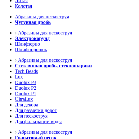
Литая
Колотая
Абразивы для пескоструя
Чугунная дробь
Абразивы для пескоструя
Электрокорунд
Шлифзерно
Шлифпорошок
Абразивы для пескоструя
Стеклянная дробь, стеклошарики
Tech Beads
Lux
Duolux P3
Duolux P2
Duolux P1
UltraLux
Для декора
Для разметки дорог
Для пескоструя
Для фильтрации воды
Абразивы для пескоструя
Гранатовый песок