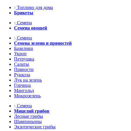
Топливо для дома
Брикеты
Семена
Семена овощей
Семена
Семена зелени и пряностей
Базилики
Укроп
Петрушка
Салаты
Пряности
Руккола
Лук на зелень
Горчица
Мангольд
Микрозелень
Семена
Мицелий грибов
Лесные грибы
Шампиньоны
Экзотические грибы