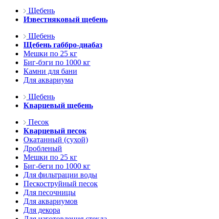
Щебень
Известняковый щебень
Щебень
Щебень габбро-диабаз
Мешки по 25 кг
Биг-бэги по 1000 кг
Камни для бани
Для аквариума
Щебень
Кварцевый щебень
Песок
Кварцевый песок
Окатанный (сухой)
Дробленый
Мешки по 25 кг
Биг-беги по 1000 кг
Для фильтрации воды
Пескоструйный песок
Для песочницы
Для аквариумов
Для декора
Для изготовления стекла