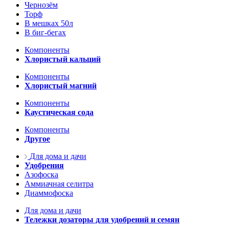
Чернозём
Торф
В мешках 50л
В биг-бегах
Компоненты
Хлористый кальций
Компоненты
Хлористый магний
Компоненты
Каустическая сода
Компоненты
Другое
Для дома и дачи
Удобрения
Азофоска
Аммиачная селитра
Диаммофоска
Для дома и дачи
Тележки дозаторы для удобрений и семян