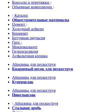
Консоли и перетяжки
Объемные композиции
Каталог
Общестроительные материалы
Цемент
Холодный асфальт
Керамзит
Битумная эмульсия
Гипс
Микрокальцит
Гидроизоляция
Асфальтовая крошка
Абразивы для пескоструя
Кварцевый песок для пескоструя
Абразивы для пескоструя
Купершлак
Абразивы для пескоструя
Никельшлак
Абразивы для пескоструя
Стальная дробь