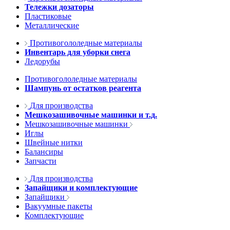
Тележки дозаторы
Пластиковые
Металлические
Противогололедные материалы
Инвентарь для уборки снега
Ледорубы
Противогололедные материалы
Шампунь от остатков реагента
Для производства
Мешкозашивочные машинки и т.д.
Мешкозашивочные машинки
Иглы
Швейные нитки
Балансиры
Запчасти
Для производства
Запайщики и комплектующие
Запайщики
Вакуумные пакеты
Комплектующие