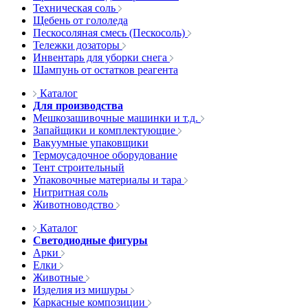
Техническая соль
Щебень от гололеда
Пескосоляная смесь (Пескосоль)
Тележки дозаторы
Инвентарь для уборки снега
Шампунь от остатков реагента
Каталог
Для производства
Мешкозашивочные машинки и т.д.
Запайщики и комплектующие
Вакуумные упаковщики
Термоусадочное оборудование
Тент строительный
Упаковочные материалы и тара
Нитритная соль
Животноводство
Каталог
Светодиодные фигуры
Арки
Елки
Животные
Изделия из мишуры
Каркасные композиции