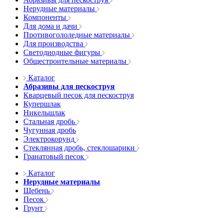
Нерудные материалы
Компоненты
Для дома и дачи
Противогололедные материалы
Для производства
Светодиодные фигуры
Общестроительные материалы
Каталог
Абразивы для пескоструя
Кварцевый песок для пескоструя
Купершлак
Никельшлак
Стальная дробь
Чугунная дробь
Электрокорунд
Стеклянная дробь, стеклошарики
Гранатовый песок
Каталог
Нерудные материалы
Щебень
Песок
Грунт