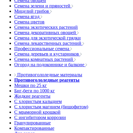
Семена овощей
Семена зелени и пряностей
Мицелий грибов
Семена ягод
Семена цветов
Семена экзотических растений
Семена декоративных овощей
Семена для экзотической грядки
Семена лекарственных растений
Профессиональные семена
Семена деревьев и кустарников
Семена комнатных растений
Огород на подоконнике и балконе
Противогололедные материалы
Противогололедные реагенты
Мешки по 25 кг
Биг-беги по 1000 кг
Жидкие реагенты
С хлористым кальцием
С хлористым магнием (бишофитом)
С мраморной крошкой
С ингибитором коррозии
Гранулированные
Компактированные