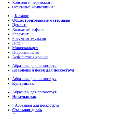
Консоли и перетяжки
Объемные композиции
Каталог
Общестроительные материалы
Цемент
Холодный асфальт
Керамзит
Битумная эмульсия
Гипс
Микрокальцит
Гидроизоляция
Асфальтовая крошка
Абразивы для пескоструя
Кварцевый песок для пескоструя
Абразивы для пескоструя
Купершлак
Абразивы для пескоструя
Никельшлак
Абразивы для пескоструя
Стальная дробь