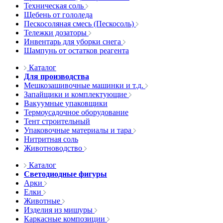
Техническая соль
Щебень от гололеда
Пескосоляная смесь (Пескосоль)
Тележки дозаторы
Инвентарь для уборки снега
Шампунь от остатков реагента
Каталог
Для производства
Мешкозашивочные машинки и т.д.
Запайщики и комплектующие
Вакуумные упаковщики
Термоусадочное оборудование
Тент строительный
Упаковочные материалы и тара
Нитритная соль
Животноводство
Каталог
Светодиодные фигуры
Арки
Елки
Животные
Изделия из мишуры
Каркасные композиции