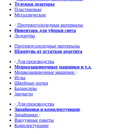
Тележки дозаторы
Пластиковые
Металлические
Противогололедные материалы
Инвентарь для уборки снега
Ледорубы
Противогололедные материалы
Шампунь от остатков реагента
Для производства
Мешкозашивочные машинки и т.д.
Мешкозашивочные машинки
Иглы
Швейные нитки
Балансиры
Запчасти
Для производства
Запайщики и комплектующие
Запайщики
Вакуумные пакеты
Комплектующие