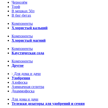
Чернозём
Торф
В мешках 50л
В биг-бегах
Компоненты
Хлористый кальций
Компоненты
Хлористый магний
Компоненты
Каустическая сода
Компоненты
Другое
Для дома и дачи
Удобрения
Азофоска
Аммиачная селитра
Диаммофоска
Для дома и дачи
Тележки дозаторы для удобрений и семян