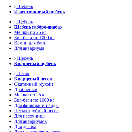
Щебень
Известняковый щебень
Щебень
Щебень габбро-диабаз
Мешки по 25 кг
Биг-бэги по 1000 кг
Камни для бани
Для аквариума
Щебень
Кварцевый щебень
Песок
Кварцевый песок
Окатанный (сухой)
Дробленый
Мешки по 25 кг
Биг-беги по 1000 кг
Для фильтрации воды
Пескоструйный песок
Для песочницы
Для аквариумов
Для декора
Для изготовления стекла