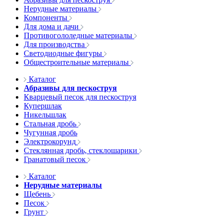
Нерудные материалы
Компоненты
Для дома и дачи
Противогололедные материалы
Для производства
Светодиодные фигуры
Общестроительные материалы
Каталог
Абразивы для пескоструя
Кварцевый песок для пескоструя
Купершлак
Никельшлак
Стальная дробь
Чугунная дробь
Электрокорунд
Стеклянная дробь, стеклошарики
Гранатовый песок
Каталог
Нерудные материалы
Щебень
Песок
Грунт