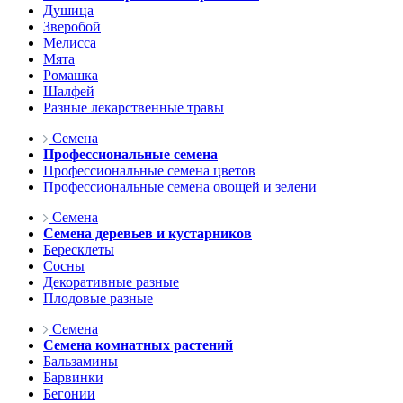
Душица
Зверобой
Мелисса
Мята
Ромашка
Шалфей
Разные лекарственные травы
Семена
Профессиональные семена
Профессиональные семена цветов
Профессиональные семена овощей и зелени
Семена
Семена деревьев и кустарников
Бересклеты
Сосны
Декоративные разные
Плодовые разные
Семена
Семена комнатных растений
Бальзамины
Барвинки
Бегонии