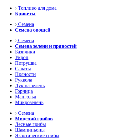
Топливо для дома
Брикеты
Семена
Семена овощей
Семена
Семена зелени и пряностей
Базилики
Укроп
Петрушка
Салаты
Пряности
Руккола
Лук на зелень
Горчица
Мангольд
Микрозелень
Семена
Мицелий грибов
Лесные грибы
Шампиньоны
Экзотические грибы