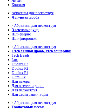
Литая
Колотая
Абразивы для пескоструя
Чугунная дробь
Абразивы для пескоструя
Электрокорунд
Шлифзерно
Шлифпорошок
Абразивы для пескоструя
Стеклянная дробь, стеклошарики
Tech Beads
Lux
Duolux P3
Duolux P2
Duolux P1
UltraLux
Для декора
Для разметки дорог
Для пескоструя
Для фильтрации воды
Абразивы для пескоструя
Гранатовый песок