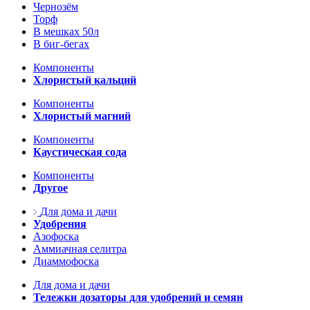
Чернозём
Торф
В мешках 50л
В биг-бегах
Компоненты
Хлористый кальций
Компоненты
Хлористый магний
Компоненты
Каустическая сода
Компоненты
Другое
Для дома и дачи
Удобрения
Азофоска
Аммиачная селитра
Диаммофоска
Для дома и дачи
Тележки дозаторы для удобрений и семян