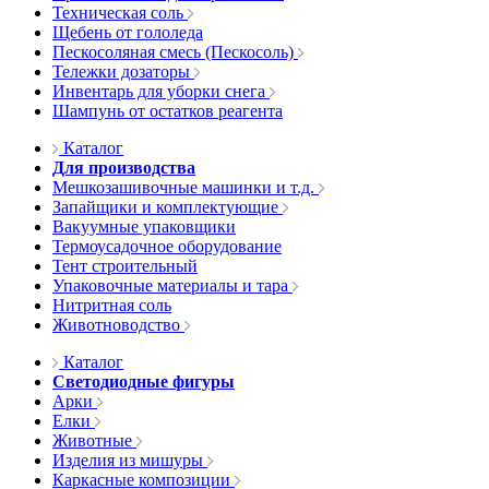
Техническая соль
Щебень от гололеда
Пескосоляная смесь (Пескосоль)
Тележки дозаторы
Инвентарь для уборки снега
Шампунь от остатков реагента
Каталог
Для производства
Мешкозашивочные машинки и т.д.
Запайщики и комплектующие
Вакуумные упаковщики
Термоусадочное оборудование
Тент строительный
Упаковочные материалы и тара
Нитритная соль
Животноводство
Каталог
Светодиодные фигуры
Арки
Елки
Животные
Изделия из мишуры
Каркасные композиции