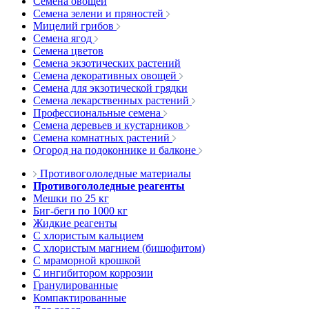
Семена овощей
Семена зелени и пряностей
Мицелий грибов
Семена ягод
Семена цветов
Семена экзотических растений
Семена декоративных овощей
Семена для экзотической грядки
Семена лекарственных растений
Профессиональные семена
Семена деревьев и кустарников
Семена комнатных растений
Огород на подоконнике и балконе
Противогололедные материалы
Противогололедные реагенты
Мешки по 25 кг
Биг-беги по 1000 кг
Жидкие реагенты
С хлористым кальцием
С хлористым магнием (бишофитом)
С мраморной крошкой
С ингибитором коррозии
Гранулированные
Компактированные