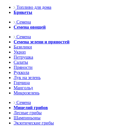
Топливо для дома
Брикеты
Семена
Семена овощей
Семена
Семена зелени и пряностей
Базилики
Укроп
Петрушка
Салаты
Пряности
Руккола
Лук на зелень
Горчица
Мангольд
Микрозелень
Семена
Мицелий грибов
Лесные грибы
Шампиньоны
Экзотические грибы