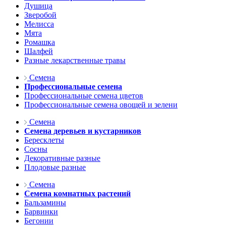
Душица
Зверобой
Мелисса
Мята
Ромашка
Шалфей
Разные лекарственные травы
Семена
Профессиональные семена
Профессиональные семена цветов
Профессиональные семена овощей и зелени
Семена
Семена деревьев и кустарников
Бересклеты
Сосны
Декоративные разные
Плодовые разные
Семена
Семена комнатных растений
Бальзамины
Барвинки
Бегонии