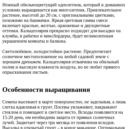
Нежный обильноцветущий однолетник, который в домашних
условиях выращивается как многолетник. Привлекательное
растение, высотой до 20 см, с оригинальными цветками,
похожими на башмачки. Яркая цветовая гамма смеси
включает красные, желтые, оранжевые и двухцветные
оттенки. Кальцеолярия прекрасно подходит для высадки на
клумбы, в рабатки и миксбордеры, будет великолепным
украшением комнаты и балкона.
Светолюбивое, холодостойкое растение. Предпочитает
солнечное местоположение на любой садовой земле с
хорошим дренажем. Кальцеолярия отзывчива на обильный
полив и высокую влажность воздуха, но не любит прямого
опрыскивания листьев.
Особенности выращивания
Семена высевают в марте поверхностно, не заделывая, а лишь
слегка вдавливая в грунт. Посевы увлажняют, накрывают
стеклом и помещают в светлое место. Всходы появляются на
15-20 день, им необходима защита от прямых солнечных
лучей. Зацветает через три месяца от появления всходов.
Высадка в открытый грунт – в конце мая-июне. Оптимальная