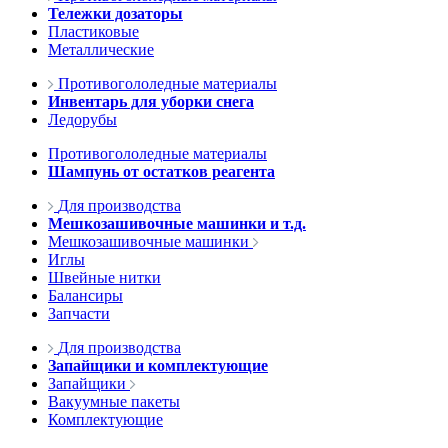
Тележки дозаторы
Пластиковые
Металлические
Противогололедные материалы
Инвентарь для уборки снега
Ледорубы
Противогололедные материалы
Шампунь от остатков реагента
Для производства
Мешкозашивочные машинки и т.д.
Мешкозашивочные машинки
Иглы
Швейные нитки
Балансиры
Запчасти
Для производства
Запайщики и комплектующие
Запайщики
Вакуумные пакеты
Комплектующие