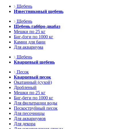
Щебень
Известняковый щебень
Щебень
Щебень габбро-диабаз
Мешки по 25 кг
Биг-бэги по 1000 кг
Камни для бани
Для аквариума
Щебень
Кварцевый щебень
Песок
Кварцевый песок
Окатанный (сухой)
Дробленый
Мешки по 25 кг
Биг-беги по 1000 кг
Для фильтрации воды
Пескоструйный песок
Для песочницы
Для аквариумов
Для декора
Для изготовления стекла