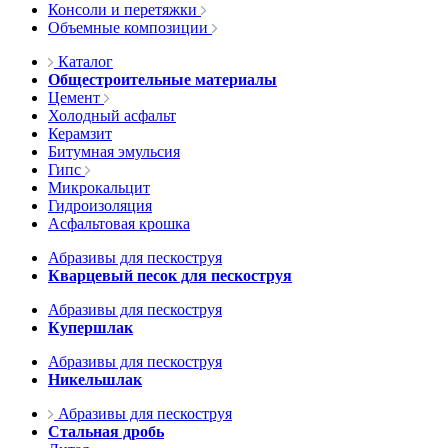
Консоли и перетяжки
Объемные композиции
Каталог
Общестроительные материалы
Цемент
Холодный асфальт
Керамзит
Битумная эмульсия
Гипс
Микрокальцит
Гидроизоляция
Асфальтовая крошка
Абразивы для пескоструя
Кварцевый песок для пескоструя
Абразивы для пескоструя
Купершлак
Абразивы для пескоструя
Никельшлак
Абразивы для пескоструя
Стальная дробь