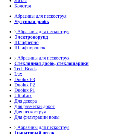
Литая
Колотая
Абразивы для пескоструя
Чугунная дробь
Абразивы для пескоструя
Электрокорунд
Шлифзерно
Шлифпорошок
Абразивы для пескоструя
Стеклянная дробь, стеклошарики
Tech Beads
Lux
Duolux P3
Duolux P2
Duolux P1
UltraLux
Для декора
Для разметки дорог
Для пескоструя
Для фильтрации воды
Абразивы для пескоструя
Гранатовый песок