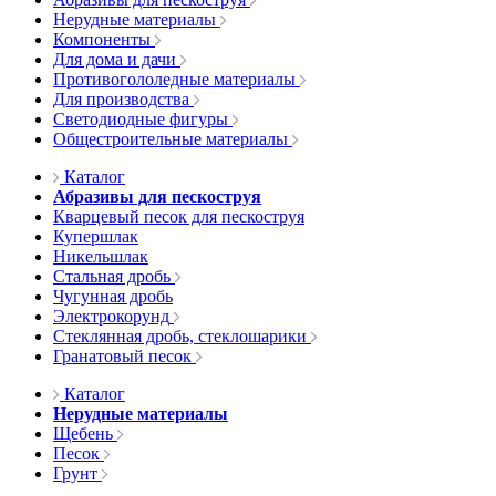
Нерудные материалы
Компоненты
Для дома и дачи
Противогололедные материалы
Для производства
Светодиодные фигуры
Общестроительные материалы
Каталог
Абразивы для пескоструя
Кварцевый песок для пескоструя
Купершлак
Никельшлак
Стальная дробь
Чугунная дробь
Электрокорунд
Стеклянная дробь, стеклошарики
Гранатовый песок
Каталог
Нерудные материалы
Щебень
Песок
Грунт