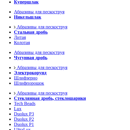
Купершлак
Абразивы для пескоструя
Никельшлак
Абразивы для пескоструя
Стальная дробь
Литая
Колотая
Абразивы для пескоструя
Чугунная дробь
Абразивы для пескоструя
Электрокорунд
Шлифзерно
Шлифпорошок
Абразивы для пескоструя
Стеклянная дробь, стеклошарики
Tech Beads
Lux
Duolux P3
Duolux P2
Duolux P1
UltraLux