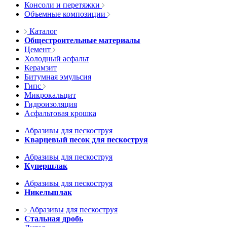
Консоли и перетяжки
Объемные композиции
Каталог
Общестроительные материалы
Цемент
Холодный асфальт
Керамзит
Битумная эмульсия
Гипс
Микрокальцит
Гидроизоляция
Асфальтовая крошка
Абразивы для пескоструя
Кварцевый песок для пескоструя
Абразивы для пескоструя
Купершлак
Абразивы для пескоструя
Никельшлак
Абразивы для пескоструя
Стальная дробь