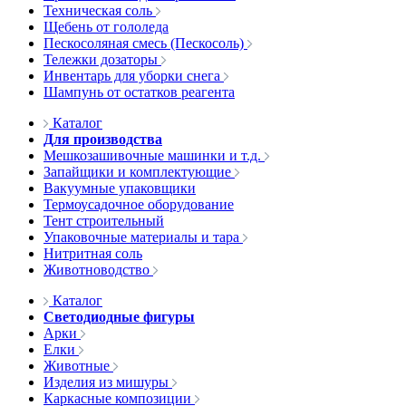
Техническая соль
Щебень от гололеда
Пескосоляная смесь (Пескосоль)
Тележки дозаторы
Инвентарь для уборки снега
Шампунь от остатков реагента
Каталог
Для производства
Мешкозашивочные машинки и т.д.
Запайщики и комплектующие
Вакуумные упаковщики
Термоусадочное оборудование
Тент строительный
Упаковочные материалы и тара
Нитритная соль
Животноводство
Каталог
Светодиодные фигуры
Арки
Елки
Животные
Изделия из мишуры
Каркасные композиции