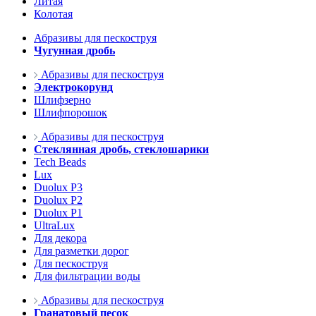
Литая
Колотая
Абразивы для пескоструя
Чугунная дробь
Абразивы для пескоструя
Электрокорунд
Шлифзерно
Шлифпорошок
Абразивы для пескоструя
Стеклянная дробь, стеклошарики
Tech Beads
Lux
Duolux P3
Duolux P2
Duolux P1
UltraLux
Для декора
Для разметки дорог
Для пескоструя
Для фильтрации воды
Абразивы для пескоструя
Гранатовый песок