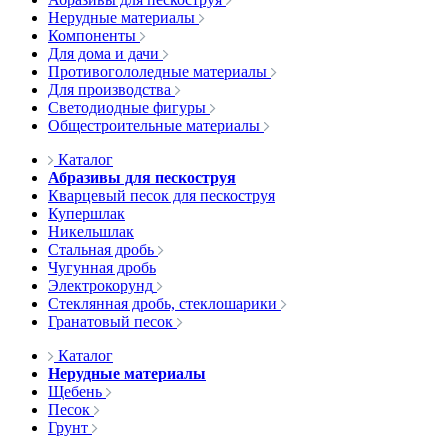
Нерудные материалы
Компоненты
Для дома и дачи
Противогололедные материалы
Для производства
Светодиодные фигуры
Общестроительные материалы
Каталог
Абразивы для пескоструя
Кварцевый песок для пескоструя
Купершлак
Никельшлак
Стальная дробь
Чугунная дробь
Электрокорунд
Стеклянная дробь, стеклошарики
Гранатовый песок
Каталог
Нерудные материалы
Щебень
Песок
Грунт