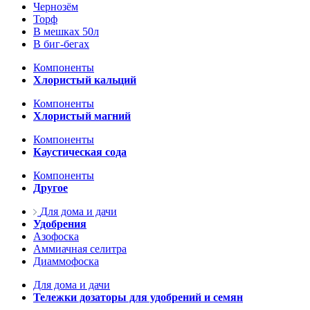
Чернозём
Торф
В мешках 50л
В биг-бегах
Компоненты
Хлористый кальций
Компоненты
Хлористый магний
Компоненты
Каустическая сода
Компоненты
Другое
Для дома и дачи
Удобрения
Азофоска
Аммиачная селитра
Диаммофоска
Для дома и дачи
Тележки дозаторы для удобрений и семян