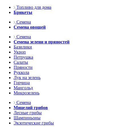
Топливо для дома
Брикеты
Семена
Семена овощей
Семена
Семена зелени и пряностей
Базилики
Укроп
Петрушка
Салаты
Пряности
Руккола
Лук на зелень
Горчица
Мангольд
Микрозелень
Семена
Мицелий грибов
Лесные грибы
Шампиньоны
Экзотические грибы