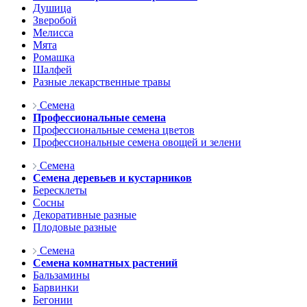
Душица
Зверобой
Мелисса
Мята
Ромашка
Шалфей
Разные лекарственные травы
Семена
Профессиональные семена
Профессиональные семена цветов
Профессиональные семена овощей и зелени
Семена
Семена деревьев и кустарников
Бересклеты
Сосны
Декоративные разные
Плодовые разные
Семена
Семена комнатных растений
Бальзамины
Барвинки
Бегонии