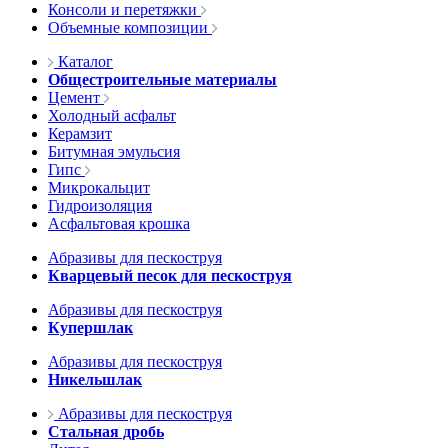
Консоли и перетяжки
Объемные композиции
Каталог
Общестроительные материалы
Цемент
Холодный асфальт
Керамзит
Битумная эмульсия
Гипс
Микрокальцит
Гидроизоляция
Асфальтовая крошка
Абразивы для пескоструя
Кварцевый песок для пескоструя
Абразивы для пескоструя
Купершлак
Абразивы для пескоструя
Никельшлак
Абразивы для пескоструя
Стальная дробь