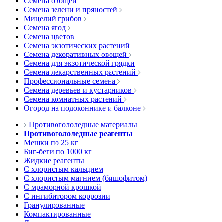
Семена овощей
Семена зелени и пряностей
Мицелий грибов
Семена ягод
Семена цветов
Семена экзотических растений
Семена декоративных овощей
Семена для экзотической грядки
Семена лекарственных растений
Профессиональные семена
Семена деревьев и кустарников
Семена комнатных растений
Огород на подоконнике и балконе
Противогололедные материалы
Противогололедные реагенты
Мешки по 25 кг
Биг-беги по 1000 кг
Жидкие реагенты
С хлористым кальцием
С хлористым магнием (бишофитом)
С мраморной крошкой
С ингибитором коррозии
Гранулированные
Компактированные