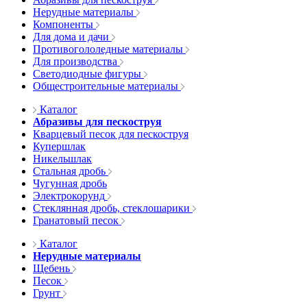
Нерудные материалы
Компоненты
Для дома и дачи
Противогололедные материалы
Для производства
Светодиодные фигуры
Общестроительные материалы
Каталог
Абразивы для пескоструя
Кварцевый песок для пескоструя
Купершлак
Никельшлак
Стальная дробь
Чугунная дробь
Электрокорунд
Стеклянная дробь, стеклошарики
Гранатовый песок
Каталог
Нерудные материалы
Щебень
Песок
Грунт