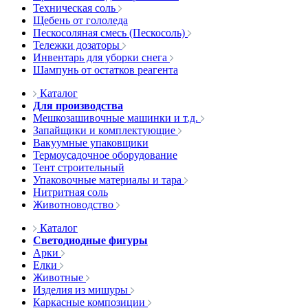
Техническая соль
Щебень от гололеда
Пескосоляная смесь (Пескосоль)
Тележки дозаторы
Инвентарь для уборки снега
Шампунь от остатков реагента
Каталог
Для производства
Мешкозашивочные машинки и т.д.
Запайщики и комплектующие
Вакуумные упаковщики
Термоусадочное оборудование
Тент строительный
Упаковочные материалы и тара
Нитритная соль
Животноводство
Каталог
Светодиодные фигуры
Арки
Елки
Животные
Изделия из мишуры
Каркасные композиции