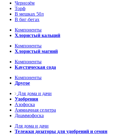
Чернозём
Торф
В мешках 50л
В биг-бегах
Компоненты
Хлористый кальций
Компоненты
Хлористый магний
Компоненты
Каустическая сода
Компоненты
Другое
Для дома и дачи
Удобрения
Азофоска
Аммиачная селитра
Диаммофоска
Для дома и дачи
Тележки дозаторы для удобрений и семян