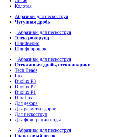
Литая
Колотая
Абразивы для пескоструя
Чугунная дробь
Абразивы для пескоструя
Электрокорунд
Шлифзерно
Шлифпорошок
Абразивы для пескоструя
Стеклянная дробь, стеклошарики
Tech Beads
Lux
Duolux P3
Duolux P2
Duolux P1
UltraLux
Для декора
Для разметки дорог
Для пескоструя
Для фильтрации воды
Абразивы для пескоструя
Гранатовый песок