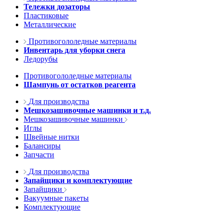
Тележки дозаторы
Пластиковые
Металлические
Противогололедные материалы
Инвентарь для уборки снега
Ледорубы
Противогололедные материалы
Шампунь от остатков реагента
Для производства
Мешкозашивочные машинки и т.д.
Мешкозашивочные машинки
Иглы
Швейные нитки
Балансиры
Запчасти
Для производства
Запайщики и комплектующие
Запайщики
Вакуумные пакеты
Комплектующие