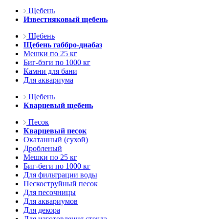
Щебень
Известняковый щебень
Щебень
Щебень габбро-диабаз
Мешки по 25 кг
Биг-бэги по 1000 кг
Камни для бани
Для аквариума
Щебень
Кварцевый щебень
Песок
Кварцевый песок
Окатанный (сухой)
Дробленый
Мешки по 25 кг
Биг-беги по 1000 кг
Для фильтрации воды
Пескоструйный песок
Для песочницы
Для аквариумов
Для декора
Для изготовления стекла