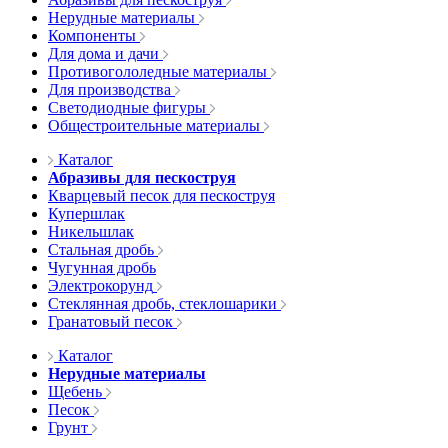
Нерудные материалы
Компоненты
Для дома и дачи
Противогололедные материалы
Для производства
Светодиодные фигуры
Общестроительные материалы
Каталог
Абразивы для пескоструя
Кварцевый песок для пескоструя
Купершлак
Никельшлак
Стальная дробь
Чугунная дробь
Электрокорунд
Стеклянная дробь, стеклошарики
Гранатовый песок
Каталог
Нерудные материалы
Щебень
Песок
Грунт