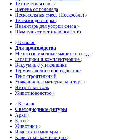
Техническая соль
Щебень от гололеда
Пескосоляная смесь (Пескосоль)
Тележки дозаторы
Инвентарь для уборки снега
Шампунь от остатков реагента
Каталог
Для производства
Мешкозашивочные машинки и т.д.
Запайщики и комплектующие
Вакуумные упаковщики
Термоусадочное оборудование
Тент строительный
Упаковочные материалы и тара
Нитритная соль
Животноводство
Каталог
Светодиодные фигуры
Арки
Елки
Животные
Изделия из мишуры
Каркасные композиции