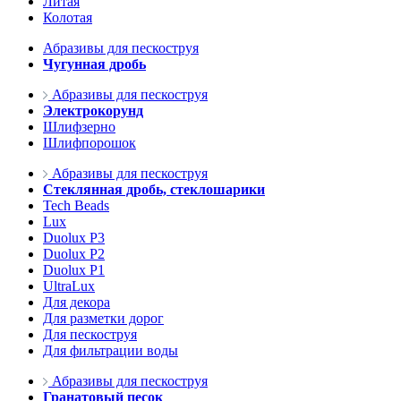
Литая
Колотая
Абразивы для пескоструя
Чугунная дробь
Абразивы для пескоструя
Электрокорунд
Шлифзерно
Шлифпорошок
Абразивы для пескоструя
Стеклянная дробь, стеклошарики
Tech Beads
Lux
Duolux P3
Duolux P2
Duolux P1
UltraLux
Для декора
Для разметки дорог
Для пескоструя
Для фильтрации воды
Абразивы для пескоструя
Гранатовый песок