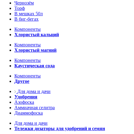
Чернозём
Торф
В мешках 50л
В биг-бегах
Компоненты
Хлористый кальций
Компоненты
Хлористый магний
Компоненты
Каустическая сода
Компоненты
Другое
Для дома и дачи
Удобрения
Азофоска
Аммиачная селитра
Диаммофоска
Для дома и дачи
Тележки дозаторы для удобрений и семян