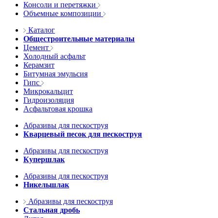
Консоли и перетяжки
Объемные композиции
Каталог
Общестроительные материалы
Цемент
Холодный асфальт
Керамзит
Битумная эмульсия
Гипс
Микрокальцит
Гидроизоляция
Асфальтовая крошка
Абразивы для пескоструя
Кварцевый песок для пескоструя
Абразивы для пескоструя
Купершлак
Абразивы для пескоструя
Никельшлак
Абразивы для пескоструя
Стальная дробь