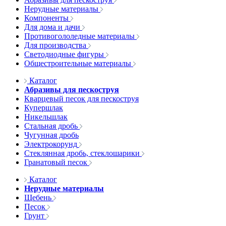
Нерудные материалы
Компоненты
Для дома и дачи
Противогололедные материалы
Для производства
Светодиодные фигуры
Общестроительные материалы
Каталог
Абразивы для пескоструя
Кварцевый песок для пескоструя
Купершлак
Никельшлак
Стальная дробь
Чугунная дробь
Электрокорунд
Стеклянная дробь, стеклошарики
Гранатовый песок
Каталог
Нерудные материалы
Щебень
Песок
Грунт