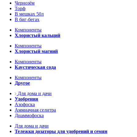
Чернозём
Торф
В мешках 50л
В биг-бегах
Компоненты
Хлористый кальций
Компоненты
Хлористый магний
Компоненты
Каустическая сода
Компоненты
Другое
Для дома и дачи
Удобрения
Азофоска
Аммиачная селитра
Диаммофоска
Для дома и дачи
Тележки дозаторы для удобрений и семян