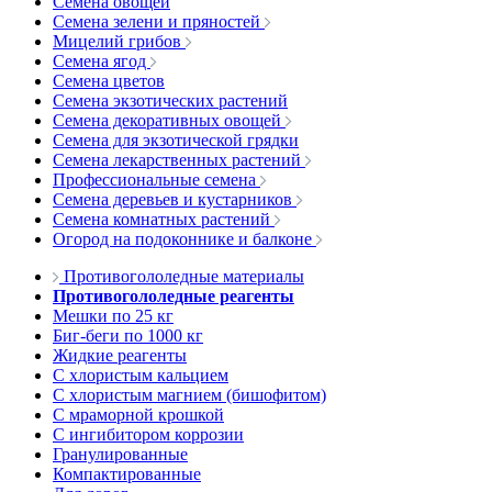
Семена овощей
Семена зелени и пряностей
Мицелий грибов
Семена ягод
Семена цветов
Семена экзотических растений
Семена декоративных овощей
Семена для экзотической грядки
Семена лекарственных растений
Профессиональные семена
Семена деревьев и кустарников
Семена комнатных растений
Огород на подоконнике и балконе
Противогололедные материалы
Противогололедные реагенты
Мешки по 25 кг
Биг-беги по 1000 кг
Жидкие реагенты
С хлористым кальцием
С хлористым магнием (бишофитом)
С мраморной крошкой
С ингибитором коррозии
Гранулированные
Компактированные