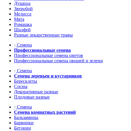
Душица
Зверобой
Мелисса
Мята
Ромашка
Шалфей
Разные лекарственные травы
Семена
Профессиональные семена
Профессиональные семена цветов
Профессиональные семена овощей и зелени
Семена
Семена деревьев и кустарников
Бересклеты
Сосны
Декоративные разные
Плодовые разные
Семена
Семена комнатных растений
Бальзамины
Барвинки
Бегонии