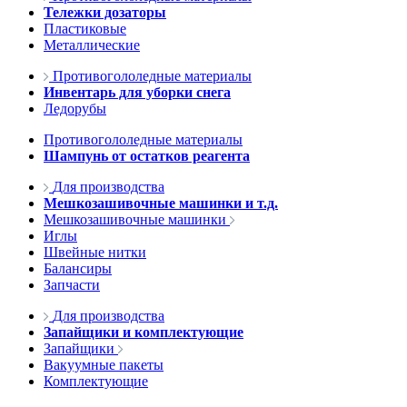
Тележки дозаторы
Пластиковые
Металлические
Противогололедные материалы
Инвентарь для уборки снега
Ледорубы
Противогололедные материалы
Шампунь от остатков реагента
Для производства
Мешкозашивочные машинки и т.д.
Мешкозашивочные машинки
Иглы
Швейные нитки
Балансиры
Запчасти
Для производства
Запайщики и комплектующие
Запайщики
Вакуумные пакеты
Комплектующие