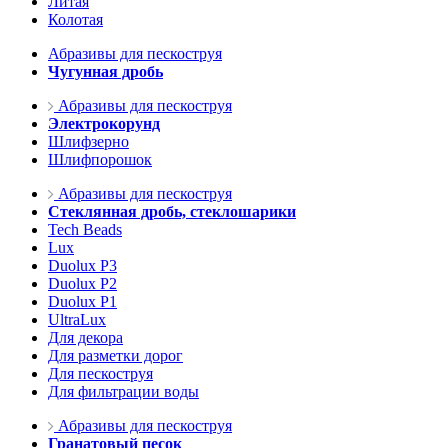
Литая
Колотая
Абразивы для пескоструя
Чугунная дробь
Абразивы для пескоструя
Электрокорунд
Шлифзерно
Шлифпорошок
Абразивы для пескоструя
Стеклянная дробь, стеклошарики
Tech Beads
Lux
Duolux P3
Duolux P2
Duolux P1
UltraLux
Для декора
Для разметки дорог
Для пескоструя
Для фильтрации воды
Абразивы для пескоструя
Гранатовый песок