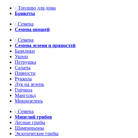
Топливо для дома
Брикеты
Семена
Семена овощей
Семена
Семена зелени и пряностей
Базилики
Укроп
Петрушка
Салаты
Пряности
Руккола
Лук на зелень
Горчица
Мангольд
Микрозелень
Семена
Мицелий грибов
Лесные грибы
Шампиньоны
Экзотические грибы