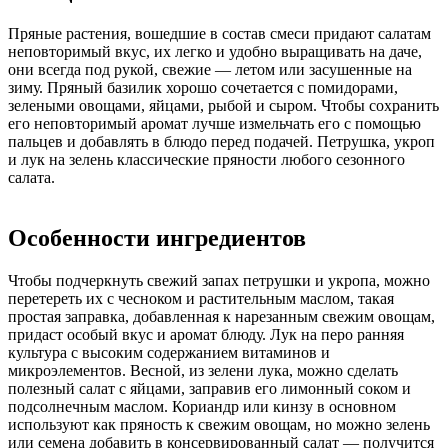
Пряные растения, вошедшие в состав смеси придают салатам
неповторимый вкус, их легко и удобно выращивать на даче,
они всегда под рукой, свежие — летом или засушенные на
зиму. Пряный базилик хорошо сочетается с помидорами,
зелеными овощами, яйцами, рыбой и сыром. Чтобы сохранить
его неповторимый аромат лучше измельчать его с помощью
пальцев и добавлять в блюдо перед подачей. Петрушка, укроп
и лук на зелень классические пряности любого сезонного
салата.
Особенности ингредиентов
Чтобы подчеркнуть свежий запах петрушки и укропа, можно
перетереть их с чесноком и растительным маслом, такая
простая заправка, добавленная к нарезанным свежим овощам,
придаст особый вкус и аромат блюду. Лук на перо ранняя
культура с высоким содержанием витаминов и
микроэлементов. Весной, из зелени лука, можно сделать
полезный салат с яйцами, заправив его лимонный соком и
подсолнечным маслом. Кориандр или кинзу в основном
используют как пряность к свежим овощам, но можно зелень
или семена добавить в консервированный салат — получится