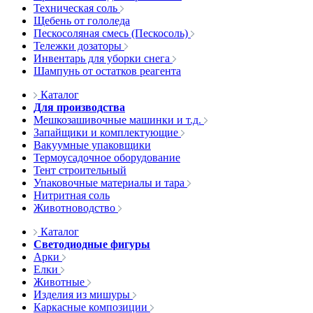
Техническая соль
Щебень от гололеда
Пескосоляная смесь (Пескосоль)
Тележки дозаторы
Инвентарь для уборки снега
Шампунь от остатков реагента
Каталог
Для производства
Мешкозашивочные машинки и т.д.
Запайщики и комплектующие
Вакуумные упаковщики
Термоусадочное оборудование
Тент строительный
Упаковочные материалы и тара
Нитритная соль
Животноводство
Каталог
Светодиодные фигуры
Арки
Елки
Животные
Изделия из мишуры
Каркасные композиции