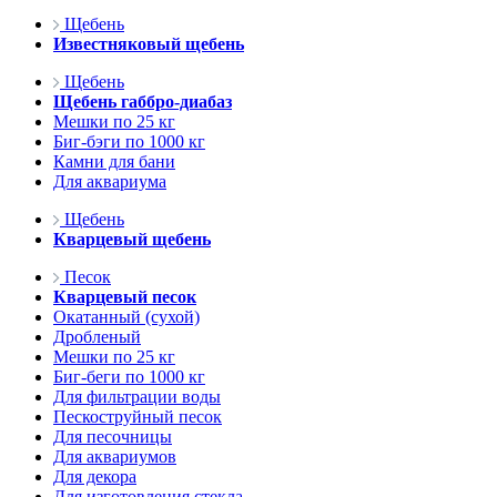
Щебень
Известняковый щебень
Щебень
Щебень габбро-диабаз
Мешки по 25 кг
Биг-бэги по 1000 кг
Камни для бани
Для аквариума
Щебень
Кварцевый щебень
Песок
Кварцевый песок
Окатанный (сухой)
Дробленый
Мешки по 25 кг
Биг-беги по 1000 кг
Для фильтрации воды
Пескоструйный песок
Для песочницы
Для аквариумов
Для декора
Для изготовления стекла