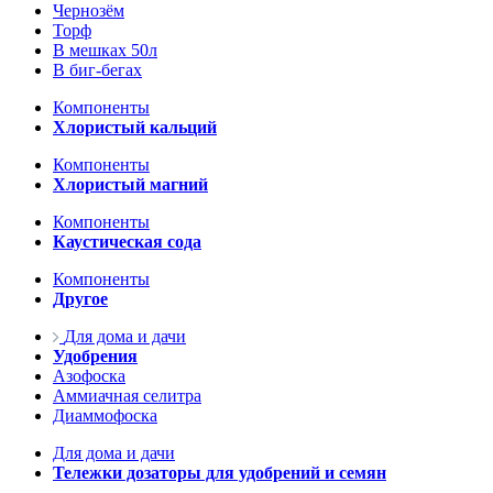
Чернозём
Торф
В мешках 50л
В биг-бегах
Компоненты
Хлористый кальций
Компоненты
Хлористый магний
Компоненты
Каустическая сода
Компоненты
Другое
Для дома и дачи
Удобрения
Азофоска
Аммиачная селитра
Диаммофоска
Для дома и дачи
Тележки дозаторы для удобрений и семян