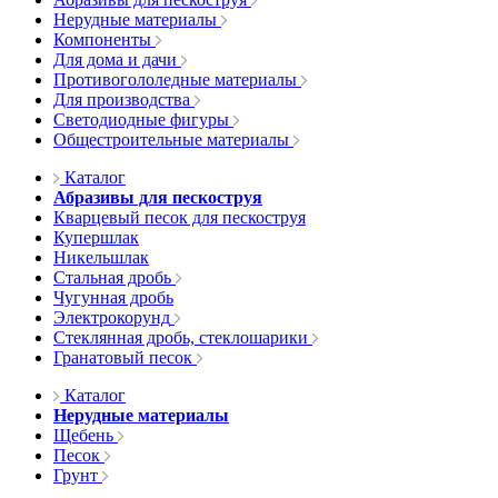
Нерудные материалы
Компоненты
Для дома и дачи
Противогололедные материалы
Для производства
Светодиодные фигуры
Общестроительные материалы
Каталог
Абразивы для пескоструя
Кварцевый песок для пескоструя
Купершлак
Никельшлак
Стальная дробь
Чугунная дробь
Электрокорунд
Стеклянная дробь, стеклошарики
Гранатовый песок
Каталог
Нерудные материалы
Щебень
Песок
Грунт