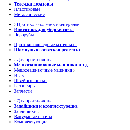
Тележки дозаторы
Пластиковые
Металлические
Противогололедные материалы
Инвентарь для уборки снега
Ледорубы
Противогололедные материалы
Шампунь от остатков реагента
Для производства
Мешкозашивочные машинки и т.д.
Мешкозашивочные машинки
Иглы
Швейные нитки
Балансиры
Запчасти
Для производства
Запайщики и комплектующие
Запайщики
Вакуумные пакеты
Комплектующие