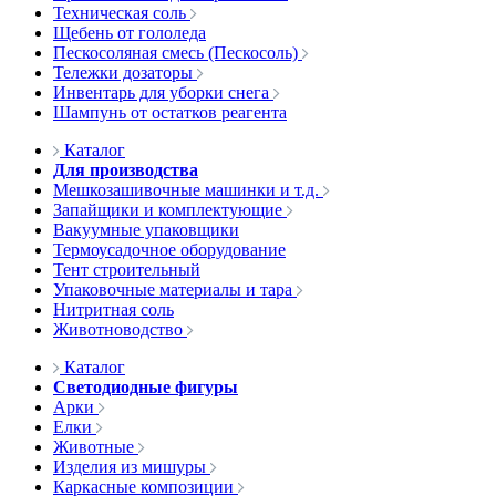
Техническая соль
Щебень от гололеда
Пескосоляная смесь (Пескосоль)
Тележки дозаторы
Инвентарь для уборки снега
Шампунь от остатков реагента
Каталог
Для производства
Мешкозашивочные машинки и т.д.
Запайщики и комплектующие
Вакуумные упаковщики
Термоусадочное оборудование
Тент строительный
Упаковочные материалы и тара
Нитритная соль
Животноводство
Каталог
Светодиодные фигуры
Арки
Елки
Животные
Изделия из мишуры
Каркасные композиции