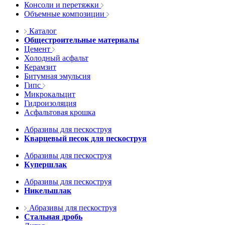
Консоли и перетяжки
Объемные композиции
Каталог
Общестроительные материалы
Цемент
Холодный асфальт
Керамзит
Битумная эмульсия
Гипс
Микрокальцит
Гидроизоляция
Асфальтовая крошка
Абразивы для пескоструя
Кварцевый песок для пескоструя
Абразивы для пескоструя
Купершлак
Абразивы для пескоструя
Никельшлак
Абразивы для пескоструя
Стальная дробь