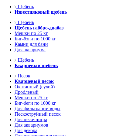
Щебень
Известняковый щебень
Щебень
Щебень габбро-диабаз
Мешки по 25 кг
Биг-бэги по 1000 кг
Камни для бани
Для аквариума
Щебень
Кварцевый щебень
Песок
Кварцевый песок
Окатанный (сухой)
Дробленый
Мешки по 25 кг
Биг-беги по 1000 кг
Для фильтрации воды
Пескоструйный песок
Для песочницы
Для аквариумов
Для декора
Для изготовления стекла