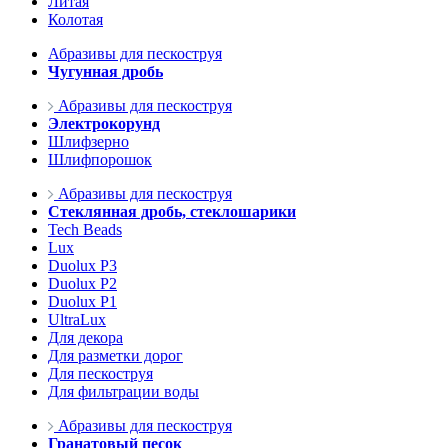
Литая
Колотая
Абразивы для пескоструя
Чугунная дробь
Абразивы для пескоструя
Электрокорунд
Шлифзерно
Шлифпорошок
Абразивы для пескоструя
Стеклянная дробь, стеклошарики
Tech Beads
Lux
Duolux P3
Duolux P2
Duolux P1
UltraLux
Для декора
Для разметки дорог
Для пескоструя
Для фильтрации воды
Абразивы для пескоструя
Гранатовый песок