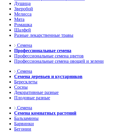
Душица
Зверобой
Мелисса
Мята
Ромашка
Шалфей
Разные лекарственные травы
Семена
Профессиональные семена
Профессиональные семена цветов
Профессиональные семена овощей и зелени
Семена
Семена деревьев и кустарников
Бересклеты
Сосны
Декоративные разные
Плодовые разные
Семена
Семена комнатных растений
Бальзамины
Барвинки
Бегонии