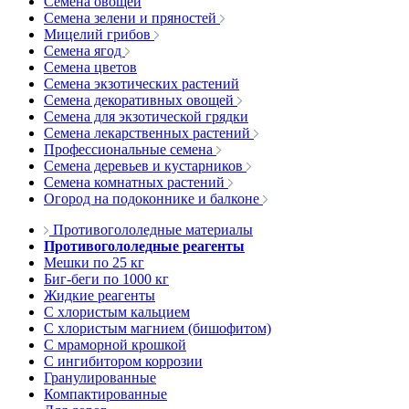
Семена овощей
Семена зелени и пряностей
Мицелий грибов
Семена ягод
Семена цветов
Семена экзотических растений
Семена декоративных овощей
Семена для экзотической грядки
Семена лекарственных растений
Профессиональные семена
Семена деревьев и кустарников
Семена комнатных растений
Огород на подоконнике и балконе
Противогололедные материалы
Противогололедные реагенты
Мешки по 25 кг
Биг-беги по 1000 кг
Жидкие реагенты
С хлористым кальцием
С хлористым магнием (бишофитом)
С мраморной крошкой
С ингибитором коррозии
Гранулированные
Компактированные