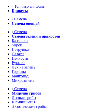
Топливо для дома
Брикеты
Семена
Семена овощей
Семена
Семена зелени и пряностей
Базилики
Укроп
Петрушка
Салаты
Пряности
Руккола
Лук на зелень
Горчица
Мангольд
Микрозелень
Семена
Мицелий грибов
Лесные грибы
Шампиньоны
Экзотические грибы