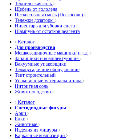
Техническая соль
Щебень от гололеда
Пескосоляная смесь (Пескосоль)
Тележки дозаторы
Инвентарь для уборки снега
Шампунь от остатков реагента
Каталог
Для производства
Мешкозашивочные машинки и т.д.
Запайщики и комплектующие
Вакуумные упаковщики
Термоусадочное оборудование
Тент строительный
Упаковочные материалы и тара
Нитритная соль
Животноводство
Каталог
Светодиодные фигуры
Арки
Елки
Животные
Изделия из мишуры
Каркасные композиции