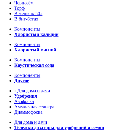
Чернозём
Торф
В мешках 50л
В биг-бегах
Компоненты
Хлористый кальций
Компоненты
Хлористый магний
Компоненты
Каустическая сода
Компоненты
Другое
Для дома и дачи
Удобрения
Азофоска
Аммиачная селитра
Диаммофоска
Для дома и дачи
Тележки дозаторы для удобрений и семян