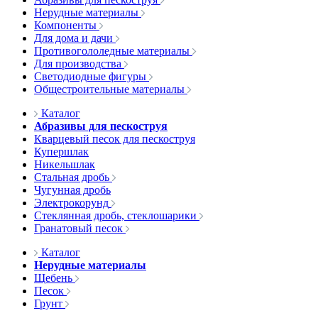
Нерудные материалы
Компоненты
Для дома и дачи
Противогололедные материалы
Для производства
Светодиодные фигуры
Общестроительные материалы
Каталог
Абразивы для пескоструя
Кварцевый песок для пескоструя
Купершлак
Никельшлак
Стальная дробь
Чугунная дробь
Электрокорунд
Стеклянная дробь, стеклошарики
Гранатовый песок
Каталог
Нерудные материалы
Щебень
Песок
Грунт