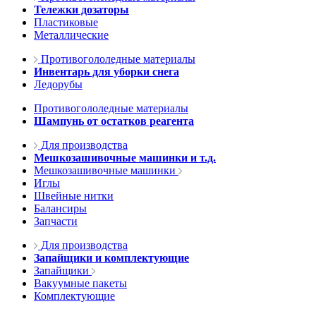
Тележки дозаторы
Пластиковые
Металлические
Противогололедные материалы
Инвентарь для уборки снега
Ледорубы
Противогололедные материалы
Шампунь от остатков реагента
Для производства
Мешкозашивочные машинки и т.д.
Мешкозашивочные машинки
Иглы
Швейные нитки
Балансиры
Запчасти
Для производства
Запайщики и комплектующие
Запайщики
Вакуумные пакеты
Комплектующие