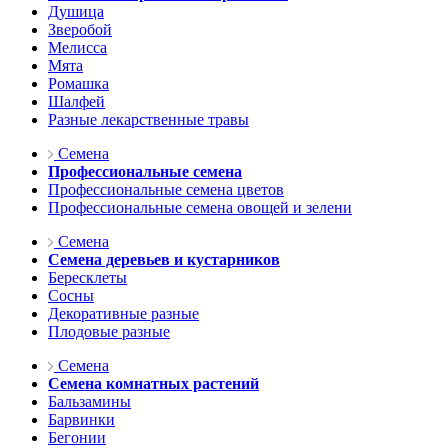
Душица
Зверобой
Мелисса
Мята
Ромашка
Шалфей
Разные лекарственные травы
Семена
Профессиональные семена
Профессиональные семена цветов
Профессиональные семена овощей и зелени
Семена
Семена деревьев и кустарников
Бересклеты
Сосны
Декоративные разные
Плодовые разные
Семена
Семена комнатных растений
Бальзамины
Барвинки
Бегонии