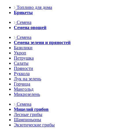
Топливо для дома
Брикеты
Семена
Семена овощей
Семена
Семена зелени и пряностей
Базилики
Укроп
Петрушка
Салаты
Пряности
Руккола
Лук на зелень
Горчица
Мангольд
Микрозелень
Семена
Мицелий грибов
Лесные грибы
Шампиньоны
Экзотические грибы