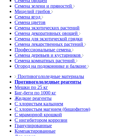
Семена овощей
Семена зелени и пряностей
Мицелий грибов
Семена ягод
Семена цветов
Семена экзотических растений
Семена декоративных овощей
Семена для экзотической грядки
Семена лекарственных растений
Профессиональные семена
Семена деревьев и кустарников
Семена комнатных растений
Огород на подоконнике и балконе
Противогололедные материалы
Противогололедные реагенты
Мешки по 25 кг
Биг-беги по 1000 кг
Жидкие реагенты
С хлористым кальцием
С хлористым магнием (бишофитом)
С мраморной крошкой
С ингибитором коррозии
Гранулированные
Компактированные