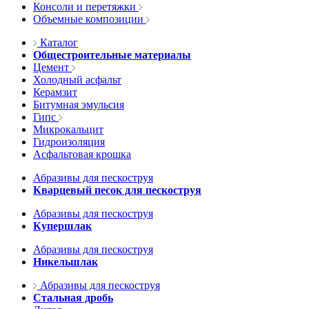
Консоли и перетяжки
Объемные композиции
Каталог
Общестроительные материалы
Цемент
Холодный асфальт
Керамзит
Битумная эмульсия
Гипс
Микрокальцит
Гидроизоляция
Асфальтовая крошка
Абразивы для пескоструя
Кварцевый песок для пескоструя
Абразивы для пескоструя
Купершлак
Абразивы для пескоструя
Никельшлак
Абразивы для пескоструя
Стальная дробь