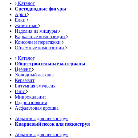
Каталог
Светодиодные фигуры
Арки
Елки
Животные
Изделия из мишуры
Каркасные композиции
Консоли и перетяжки
Объемные композиции
Каталог
Общестроительные материалы
Цемент
Холодный асфальт
Керамзит
Битумная эмульсия
Гипс
Микрокальцит
Гидроизоляция
Асфальтовая крошка
Абразивы для пескоструя
Кварцевый песок для пескоструя
Абразивы для пескоструя