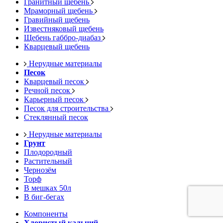
Гранитный щебень
Мраморный щебень
Гравийный щебень
Известняковый щебень
Щебень габбро-диабаз
Кварцевый щебень
Нерудные материалы
Песок
Кварцевый песок
Речной песок
Карьерный песок
Песок для строительства
Стеклянный песок
Нерудные материалы
Грунт
Плодородный
Растительный
Чернозём
Торф
В мешках 50л
В биг-бегах
Компоненты
Хлористый кальций