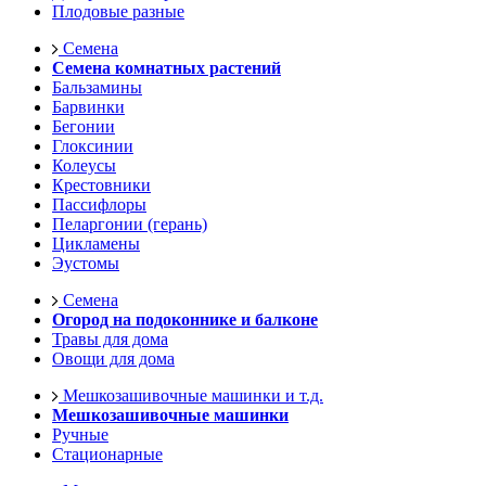
Плодовые разные
Семена
Семена комнатных растений
Бальзамины
Барвинки
Бегонии
Глоксинии
Колеусы
Крестовники
Пассифлоры
Пеларгонии (герань)
Цикламены
Эустомы
Семена
Огород на подоконнике и балконе
Травы для дома
Овощи для дома
Мешкозашивочные машинки и т.д.
Мешкозашивочные машинки
Ручные
Стационарные