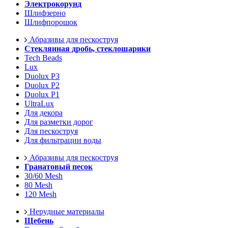
Электрокорунд
Шлифзерно
Шлифпорошок
Абразивы для пескоструя
Стеклянная дробь, стеклошарики
Tech Beads
Lux
Duolux P3
Duolux P2
Duolux P1
UltraLux
Для декора
Для разметки дорог
Для пескоструя
Для фильтрации воды
Абразивы для пескоструя
Гранатовый песок
30/60 Mesh
80 Mesh
120 Mesh
Нерудные материалы
Щебень