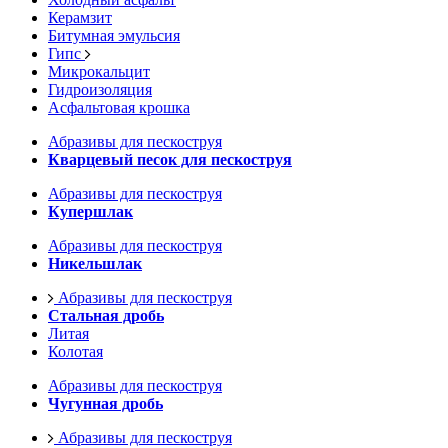
Керамзит
Битумная эмульсия
Гипс
Микрокальцит
Гидроизоляция
Асфальтовая крошка
Абразивы для пескоструя
Кварцевый песок для пескоструя
Абразивы для пескоструя
Купершлак
Абразивы для пескоструя
Никельшлак
Абразивы для пескоструя
Стальная дробь
Литая
Колотая
Абразивы для пескоструя
Чугунная дробь
Абразивы для пескоструя