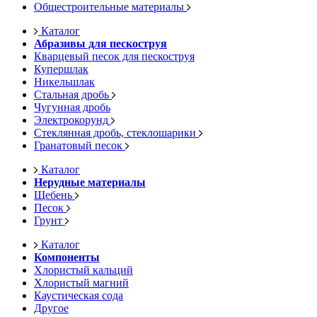
Общестроительные материалы
Каталог
Абразивы для пескоструя
Кварцевый песок для пескоструя
Купершлак
Никельшлак
Стальная дробь
Чугунная дробь
Электрокорунд
Стеклянная дробь, стеклошарики
Гранатовый песок
Каталог
Нерудные материалы
Щебень
Песок
Грунт
Каталог
Компоненты
Хлористый кальций
Хлористый магний
Каустическая сода
Другое