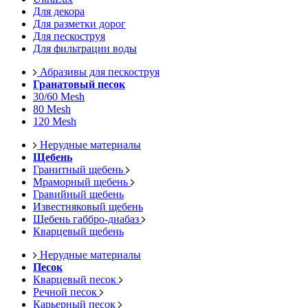
Для декора
Для разметки дорог
Для пескоструя
Для фильтрации воды
Абразивы для пескоструя
Гранатовый песок
30/60 Mesh
80 Mesh
120 Mesh
Нерудные материалы
Щебень
Гранитный щебень
Мраморный щебень
Гравийный щебень
Известняковый щебень
Щебень габбро-диабаз
Кварцевый щебень
Нерудные материалы
Песок
Кварцевый песок
Речной песок
Карьерный песок