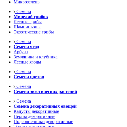
Микрозелень
Семена
Мицелий грибов
Лесные грибы
Шампиньоны
Экзотические грибы
Семена
Семена ягод
Арбузы
Земляника и клубника
Лесные ягоды
Семена
Семена цветов
Семена
Семена экзотических растений
Семена
Семена декоративных овощей
Капусты декоративные
Перцы декоративные
Подсолнечники декоративные
Тыквы декоративные