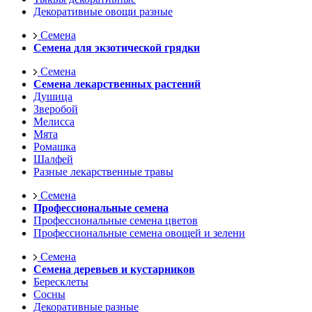
Декоративные овощи разные
Семена
Семена для экзотической грядки
Семена
Семена лекарственных растений
Душица
Зверобой
Мелисса
Мята
Ромашка
Шалфей
Разные лекарственные травы
Семена
Профессиональные семена
Профессиональные семена цветов
Профессиональные семена овощей и зелени
Семена
Семена деревьев и кустарников
Бересклеты
Сосны
Декоративные разные