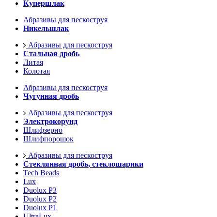
Купершлак
Абразивы для пескоструя
Никельшлак
Абразивы для пескоструя
Стальная дробь
Литая
Колотая
Абразивы для пескоструя
Чугунная дробь
Абразивы для пескоструя
Электрокорунд
Шлифзерно
Шлифпорошок
Абразивы для пескоструя
Стеклянная дробь, стеклошарики
Tech Beads
Lux
Duolux P3
Duolux P2
Duolux P1
UltraLux