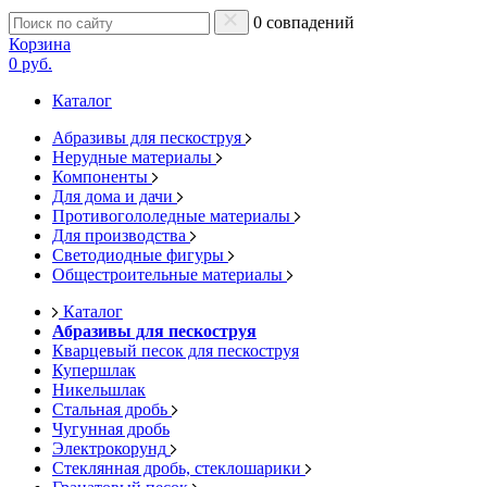
0 совпадений
Корзина
0 руб.
Каталог
Абразивы для пескоструя
Нерудные материалы
Компоненты
Для дома и дачи
Противогололедные материалы
Для производства
Светодиодные фигуры
Общестроительные материалы
Каталог
Абразивы для пескоструя
Кварцевый песок для пескоструя
Купершлак
Никельшлак
Стальная дробь
Чугунная дробь
Электрокорунд
Стеклянная дробь, стеклошарики