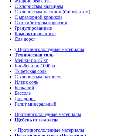
Жидкие реагенты
С хлористым кальцием
С хлористым магнием (бишофитом)
С мраморной крошкой
С ингибитором коррозии
Гранулированные
Компактированные
Для дорог
Противогололедные материалы
Техническая соль
Мешки по 25 кг
Биг-беги по 1000 кг
Тыретская соль
С хлористым натрием
Илецк соль
Белкалий
Бассоль
Для дорог
Галит минеральный
Противогололедные материалы
Щебень от гололеда
Противогололедные материалы
Пескосоляная смесь (Пескосоль)