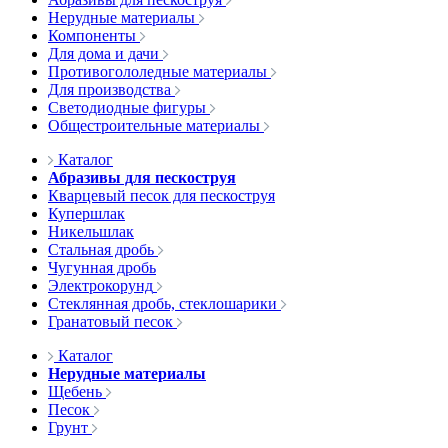
Нерудные материалы
Компоненты
Для дома и дачи
Противогололедные материалы
Для производства
Светодиодные фигуры
Общестроительные материалы
Каталог
Абразивы для пескоструя
Кварцевый песок для пескоструя
Купершлак
Никельшлак
Стальная дробь
Чугунная дробь
Электрокорунд
Стеклянная дробь, стеклошарики
Гранатовый песок
Каталог
Нерудные материалы
Щебень
Песок
Грунт