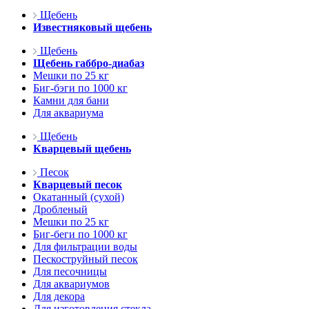
Щебень
Известняковый щебень
Щебень
Щебень габбро-диабаз
Мешки по 25 кг
Биг-бэги по 1000 кг
Камни для бани
Для аквариума
Щебень
Кварцевый щебень
Песок
Кварцевый песок
Окатанный (сухой)
Дробленый
Мешки по 25 кг
Биг-беги по 1000 кг
Для фильтрации воды
Пескоструйный песок
Для песочницы
Для аквариумов
Для декора
Для изготовления стекла