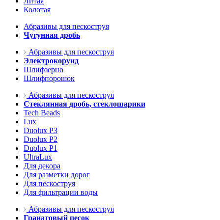
Литая
Колотая
Абразивы для пескоструя
Чугунная дробь
Абразивы для пескоструя
Электрокорунд
Шлифзерно
Шлифпорошок
Абразивы для пескоструя
Стеклянная дробь, стеклошарики
Tech Beads
Lux
Duolux P3
Duolux P2
Duolux P1
UltraLux
Для декора
Для разметки дорог
Для пескоструя
Для фильтрации воды
Абразивы для пескоструя
Гранатовый песок