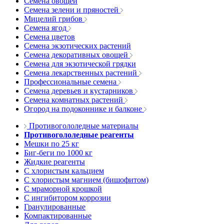
Семена овощей
Семена зелени и пряностей
Мицелий грибов
Семена ягод
Семена цветов
Семена экзотических растений
Семена декоративных овощей
Семена для экзотической грядки
Семена лекарственных растений
Профессиональные семена
Семена деревьев и кустарников
Семена комнатных растений
Огород на подоконнике и балконе
Противогололедные материалы
Противогололедные реагенты
Мешки по 25 кг
Биг-беги по 1000 кг
Жидкие реагенты
С хлористым кальцием
С хлористым магнием (бишофитом)
С мраморной крошкой
С ингибитором коррозии
Гранулированные
Компактированные