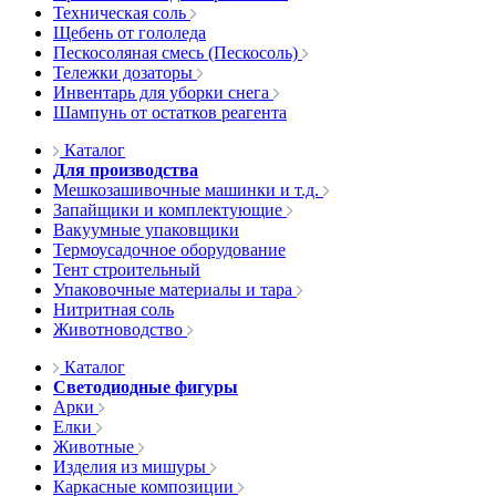
Техническая соль
Щебень от гололеда
Пескосоляная смесь (Пескосоль)
Тележки дозаторы
Инвентарь для уборки снега
Шампунь от остатков реагента
Каталог
Для производства
Мешкозашивочные машинки и т.д.
Запайщики и комплектующие
Вакуумные упаковщики
Термоусадочное оборудование
Тент строительный
Упаковочные материалы и тара
Нитритная соль
Животноводство
Каталог
Светодиодные фигуры
Арки
Елки
Животные
Изделия из мишуры
Каркасные композиции