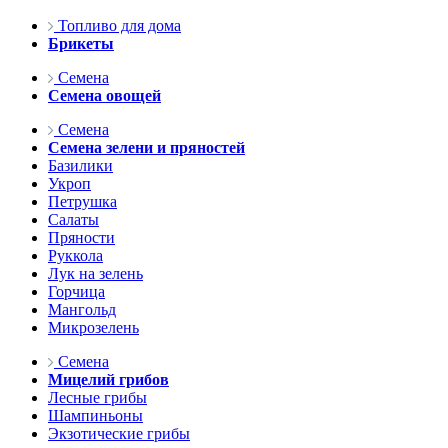
Топливо для дома
Брикеты
Семена
Семена овощей
Семена
Семена зелени и пряностей
Базилики
Укроп
Петрушка
Салаты
Пряности
Руккола
Лук на зелень
Горчица
Мангольд
Микрозелень
Семена
Мицелий грибов
Лесные грибы
Шампиньоны
Экзотические грибы