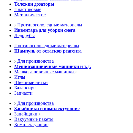
Тележки дозаторы
Пластиковые
Металлические
Противогололедные материалы
Инвентарь для уборки снега
Ледорубы
Противогололедные материалы
Шампунь от остатков реагента
Для производства
Мешкозашивочные машинки и т.д.
Мешкозашивочные машинки
Иглы
Швейные нитки
Балансиры
Запчасти
Для производства
Запайщики и комплектующие
Запайщики
Вакуумные пакеты
Комплектующие