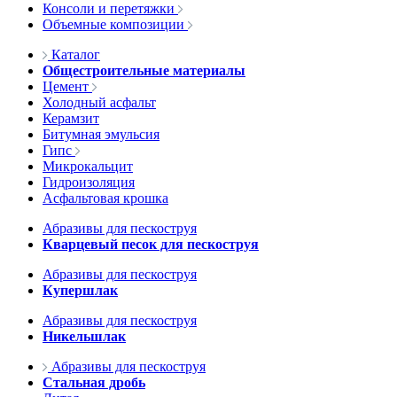
Консоли и перетяжки
Объемные композиции
Каталог
Общестроительные материалы
Цемент
Холодный асфальт
Керамзит
Битумная эмульсия
Гипс
Микрокальцит
Гидроизоляция
Асфальтовая крошка
Абразивы для пескоструя
Кварцевый песок для пескоструя
Абразивы для пескоструя
Купершлак
Абразивы для пескоструя
Никельшлак
Абразивы для пескоструя
Стальная дробь