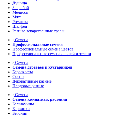
Душица
Зверобой
Мелисса
Мята
Ромашка
Шалфей
Разные лекарственные травы
Семена
Профессиональные семена
Профессиональные семена цветов
Профессиональные семена овощей и зелени
Семена
Семена деревьев и кустарников
Бересклеты
Сосны
Декоративные разные
Плодовые разные
Семена
Семена комнатных растений
Бальзамины
Барвинки
Бегонии