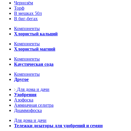
Чернозём
Торф
В мешках 50л
В биг-бегах
Компоненты
Хлористый кальций
Компоненты
Хлористый магний
Компоненты
Каустическая сода
Компоненты
Другое
Для дома и дачи
Удобрения
Азофоска
Аммиачная селитра
Диаммофоска
Для дома и дачи
Тележки дозаторы для удобрений и семян