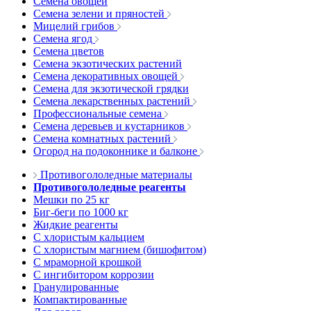
Семена овощей
Семена зелени и пряностей
Мицелий грибов
Семена ягод
Семена цветов
Семена экзотических растений
Семена декоративных овощей
Семена для экзотической грядки
Семена лекарственных растений
Профессиональные семена
Семена деревьев и кустарников
Семена комнатных растений
Огород на подоконнике и балконе
Противогололедные материалы
Противогололедные реагенты
Мешки по 25 кг
Биг-беги по 1000 кг
Жидкие реагенты
С хлористым кальцием
С хлористым магнием (бишофитом)
С мраморной крошкой
С ингибитором коррозии
Гранулированные
Компактированные