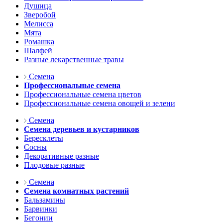
Душица
Зверобой
Мелисса
Мята
Ромашка
Шалфей
Разные лекарственные травы
Семена
Профессиональные семена
Профессиональные семена цветов
Профессиональные семена овощей и зелени
Семена
Семена деревьев и кустарников
Бересклеты
Сосны
Декоративные разные
Плодовые разные
Семена
Семена комнатных растений
Бальзамины
Барвинки
Бегонии