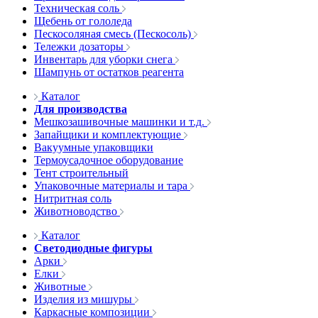
Техническая соль
Щебень от гололеда
Пескосоляная смесь (Пескосоль)
Тележки дозаторы
Инвентарь для уборки снега
Шампунь от остатков реагента
Каталог
Для производства
Мешкозашивочные машинки и т.д.
Запайщики и комплектующие
Вакуумные упаковщики
Термоусадочное оборудование
Тент строительный
Упаковочные материалы и тара
Нитритная соль
Животноводство
Каталог
Светодиодные фигуры
Арки
Елки
Животные
Изделия из мишуры
Каркасные композиции