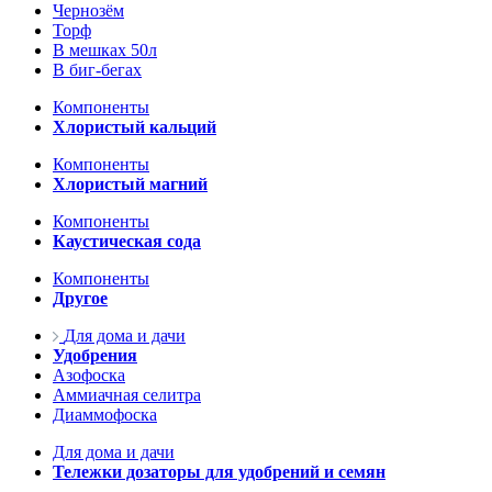
Чернозём
Торф
В мешках 50л
В биг-бегах
Компоненты
Хлористый кальций
Компоненты
Хлористый магний
Компоненты
Каустическая сода
Компоненты
Другое
Для дома и дачи
Удобрения
Азофоска
Аммиачная селитра
Диаммофоска
Для дома и дачи
Тележки дозаторы для удобрений и семян