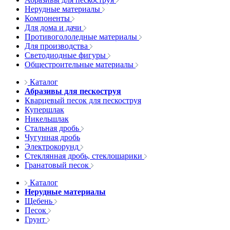
Нерудные материалы
Компоненты
Для дома и дачи
Противогололедные материалы
Для производства
Светодиодные фигуры
Общестроительные материалы
Каталог
Абразивы для пескоструя
Кварцевый песок для пескоструя
Купершлак
Никельшлак
Стальная дробь
Чугунная дробь
Электрокорунд
Стеклянная дробь, стеклошарики
Гранатовый песок
Каталог
Нерудные материалы
Щебень
Песок
Грунт