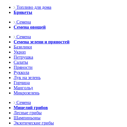
Топливо для дома
Брикеты
Семена
Семена овощей
Семена
Семена зелени и пряностей
Базилики
Укроп
Петрушка
Салаты
Пряности
Руккола
Лук на зелень
Горчица
Мангольд
Микрозелень
Семена
Мицелий грибов
Лесные грибы
Шампиньоны
Экзотические грибы