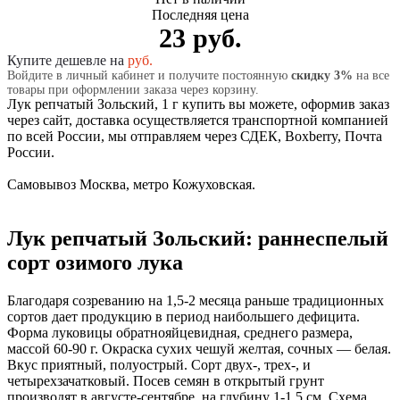
Последняя цена
23 руб.
Купите дешевле на
руб.
Войдите в личный кабинет и получите постоянную
скидку 3%
на все
товары при оформлении заказа через корзину.
Лук репчатый Зольский, 1 г купить вы можете, оформив заказ
через сайт, доставка осуществляется транспортной компанией
по всей России, мы отправляем через СДЕК, Boxberry, Почта
России.
Самовывоз Москва, метро Кожуховская.
Лук репчатый Зольский: раннеспелый
сорт озимого лука
Благодаря созреванию на 1,5-2 месяца раньше традиционных
сортов дает продукцию в период наибольшего дефицита.
Форма луковицы обратнояйцевидная, среднего размера,
массой 60-90 г. Окраска сухих чешуй желтая, сочных — белая.
Вкус приятный, полуострый. Сорт двух-, трех-, и
четырехзачатковый. Посев семян в открытый грунт
производят в августе-сентябре, на глубину 1-1,5 см. Схема