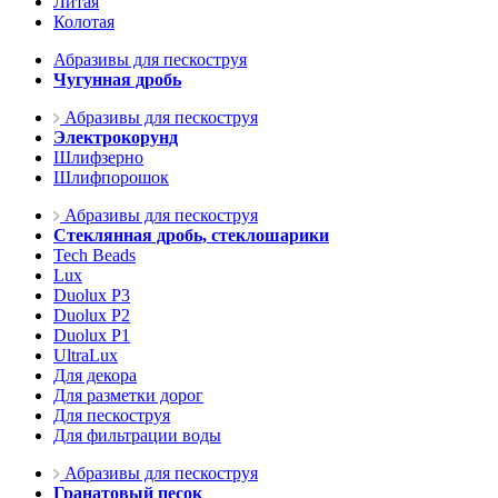
Литая
Колотая
Абразивы для пескоструя
Чугунная дробь
Абразивы для пескоструя
Электрокорунд
Шлифзерно
Шлифпорошок
Абразивы для пескоструя
Стеклянная дробь, стеклошарики
Tech Beads
Lux
Duolux P3
Duolux P2
Duolux P1
UltraLux
Для декора
Для разметки дорог
Для пескоструя
Для фильтрации воды
Абразивы для пескоструя
Гранатовый песок