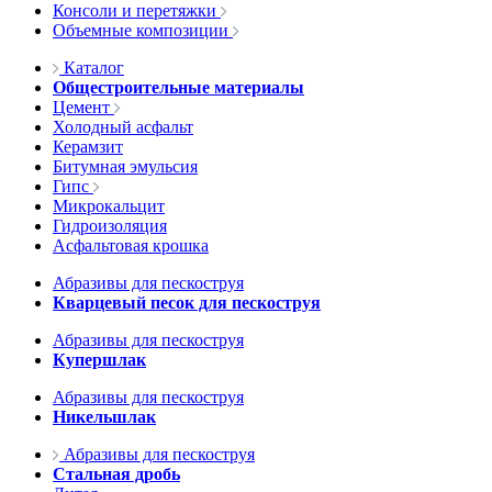
Консоли и перетяжки
Объемные композиции
Каталог
Общестроительные материалы
Цемент
Холодный асфальт
Керамзит
Битумная эмульсия
Гипс
Микрокальцит
Гидроизоляция
Асфальтовая крошка
Абразивы для пескоструя
Кварцевый песок для пескоструя
Абразивы для пескоструя
Купершлак
Абразивы для пескоструя
Никельшлак
Абразивы для пескоструя
Стальная дробь