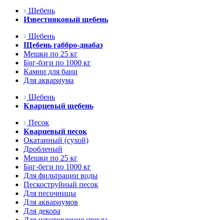
Щебень
Известняковый щебень
Щебень
Щебень габбро-диабаз
Мешки по 25 кг
Биг-бэги по 1000 кг
Камни для бани
Для аквариума
Щебень
Кварцевый щебень
Песок
Кварцевый песок
Окатанный (сухой)
Дробленый
Мешки по 25 кг
Биг-беги по 1000 кг
Для фильтрации воды
Пескоструйный песок
Для песочницы
Для аквариумов
Для декора
Для изготовления стекла