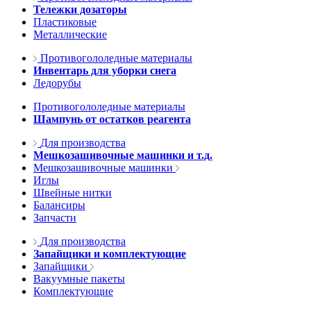
Тележки дозаторы
Пластиковые
Металлические
Противогололедные материалы
Инвентарь для уборки снега
Ледорубы
Противогололедные материалы
Шампунь от остатков реагента
Для производства
Мешкозашивочные машинки и т.д.
Мешкозашивочные машинки
Иглы
Швейные нитки
Балансиры
Запчасти
Для производства
Запайщики и комплектующие
Запайщики
Вакуумные пакеты
Комплектующие