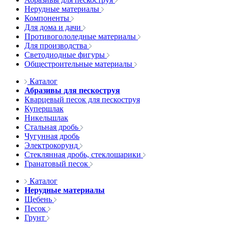
Нерудные материалы
Компоненты
Для дома и дачи
Противогололедные материалы
Для производства
Светодиодные фигуры
Общестроительные материалы
Каталог
Абразивы для пескоструя
Кварцевый песок для пескоструя
Купершлак
Никельшлак
Стальная дробь
Чугунная дробь
Электрокорунд
Стеклянная дробь, стеклошарики
Гранатовый песок
Каталог
Нерудные материалы
Щебень
Песок
Грунт