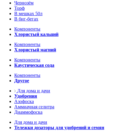
Чернозём
Торф
В мешках 50л
В биг-бегах
Компоненты
Хлористый кальций
Компоненты
Хлористый магний
Компоненты
Каустическая сода
Компоненты
Другое
Для дома и дачи
Удобрения
Азофоска
Аммиачная селитра
Диаммофоска
Для дома и дачи
Тележки дозаторы для удобрений и семян