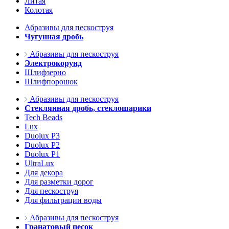
Литая
Колотая
Абразивы для пескоструя
Чугунная дробь
Абразивы для пескоструя
Электрокорунд
Шлифзерно
Шлифпорошок
Абразивы для пескоструя
Стеклянная дробь, стеклошарики
Tech Beads
Lux
Duolux P3
Duolux P2
Duolux P1
UltraLux
Для декора
Для разметки дорог
Для пескоструя
Для фильтрации воды
Абразивы для пескоструя
Гранатовый песок