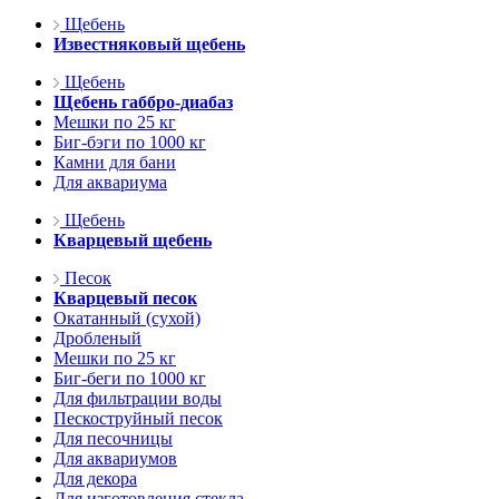
Щебень
Известняковый щебень
Щебень
Щебень габбро-диабаз
Мешки по 25 кг
Биг-бэги по 1000 кг
Камни для бани
Для аквариума
Щебень
Кварцевый щебень
Песок
Кварцевый песок
Окатанный (сухой)
Дробленый
Мешки по 25 кг
Биг-беги по 1000 кг
Для фильтрации воды
Пескоструйный песок
Для песочницы
Для аквариумов
Для декора
Для изготовления стекла