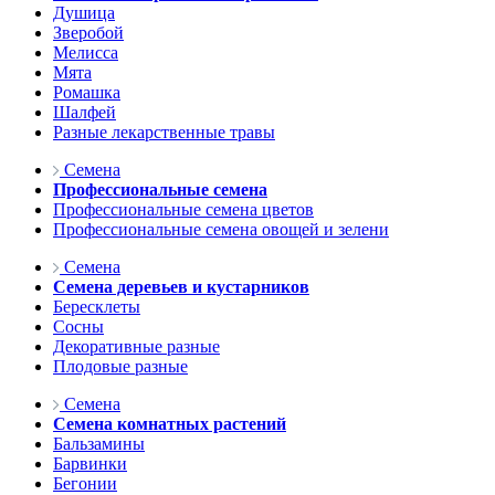
Душица
Зверобой
Мелисса
Мята
Ромашка
Шалфей
Разные лекарственные травы
Семена
Профессиональные семена
Профессиональные семена цветов
Профессиональные семена овощей и зелени
Семена
Семена деревьев и кустарников
Бересклеты
Сосны
Декоративные разные
Плодовые разные
Семена
Семена комнатных растений
Бальзамины
Барвинки
Бегонии