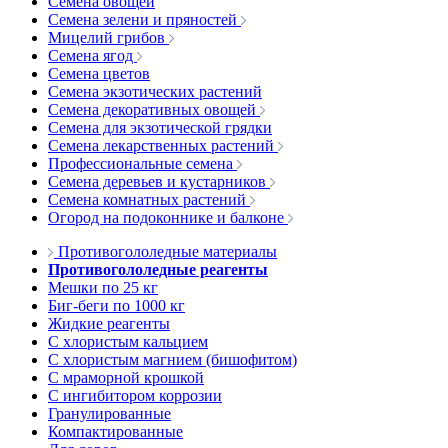
Семена овощей
Семена зелени и пряностей
Мицелий грибов
Семена ягод
Семена цветов
Семена экзотических растений
Семена декоративных овощей
Семена для экзотической грядки
Семена лекарственных растений
Профессиональные семена
Семена деревьев и кустарников
Семена комнатных растений
Огород на подоконнике и балконе
Противогололедные материалы
Противогололедные реагенты
Мешки по 25 кг
Биг-беги по 1000 кг
Жидкие реагенты
С хлористым кальцием
С хлористым магнием (бишофитом)
С мраморной крошкой
С ингибитором коррозии
Гранулированные
Компактированные