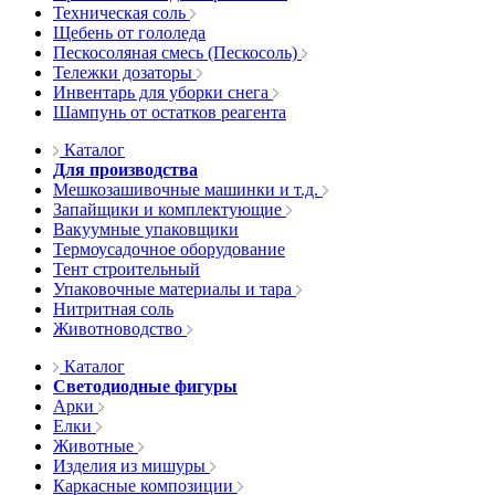
Техническая соль
Щебень от гололеда
Пескосоляная смесь (Пескосоль)
Тележки дозаторы
Инвентарь для уборки снега
Шампунь от остатков реагента
Каталог
Для производства
Мешкозашивочные машинки и т.д.
Запайщики и комплектующие
Вакуумные упаковщики
Термоусадочное оборудование
Тент строительный
Упаковочные материалы и тара
Нитритная соль
Животноводство
Каталог
Светодиодные фигуры
Арки
Елки
Животные
Изделия из мишуры
Каркасные композиции