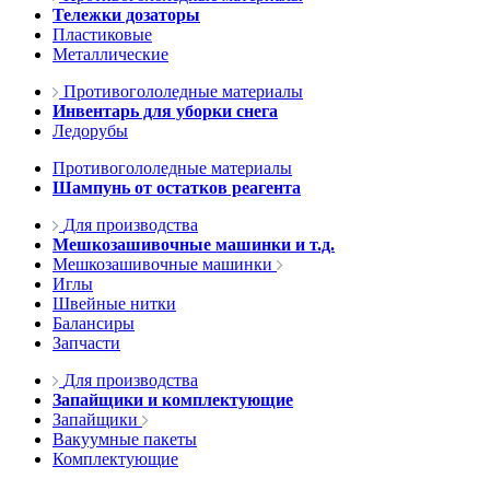
Тележки дозаторы
Пластиковые
Металлические
Противогололедные материалы
Инвентарь для уборки снега
Ледорубы
Противогололедные материалы
Шампунь от остатков реагента
Для производства
Мешкозашивочные машинки и т.д.
Мешкозашивочные машинки
Иглы
Швейные нитки
Балансиры
Запчасти
Для производства
Запайщики и комплектующие
Запайщики
Вакуумные пакеты
Комплектующие