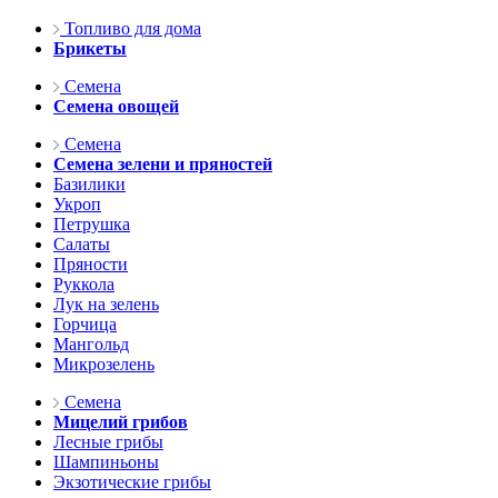
Топливо для дома
Брикеты
Семена
Семена овощей
Семена
Семена зелени и пряностей
Базилики
Укроп
Петрушка
Салаты
Пряности
Руккола
Лук на зелень
Горчица
Мангольд
Микрозелень
Семена
Мицелий грибов
Лесные грибы
Шампиньоны
Экзотические грибы