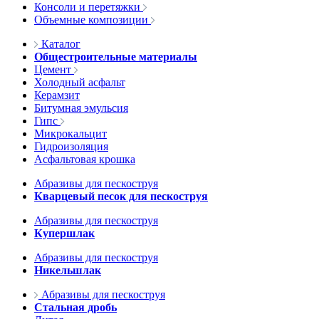
Консоли и перетяжки
Объемные композиции
Каталог
Общестроительные материалы
Цемент
Холодный асфальт
Керамзит
Битумная эмульсия
Гипс
Микрокальцит
Гидроизоляция
Асфальтовая крошка
Абразивы для пескоструя
Кварцевый песок для пескоструя
Абразивы для пескоструя
Купершлак
Абразивы для пескоструя
Никельшлак
Абразивы для пескоструя
Стальная дробь