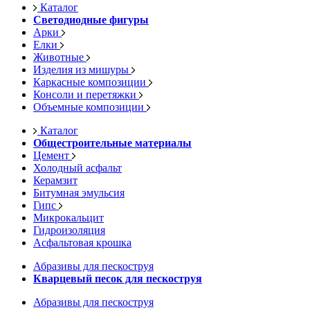
Каталог
Светодиодные фигуры
Арки
Елки
Животные
Изделия из мишуры
Каркасные композиции
Консоли и перетяжки
Объемные композиции
Каталог
Общестроительные материалы
Цемент
Холодный асфальт
Керамзит
Битумная эмульсия
Гипс
Микрокальцит
Гидроизоляция
Асфальтовая крошка
Абразивы для пескоструя
Кварцевый песок для пескоструя
Абразивы для пескоструя