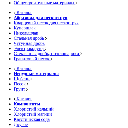
Общестроительные материалы
Каталог
Абразивы для пескоструя
Кварцевый песок для пескоструя
Купершлак
Никельшлак
Стальная дробь
Чугунная дробь
Электрокорунд
Стеклянная дробь, стеклошарики
Гранатовый песок
Каталог
Нерудные материалы
Щебень
Песок
Грунт
Каталог
Компоненты
Хлористый кальций
Хлористый магний
Каустическая сода
Другое