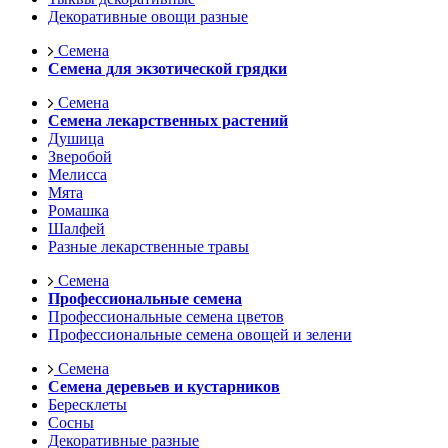
Декоративные овощи разные
Семена
Семена для экзотической грядки
Семена
Семена лекарственных растений
Душица
Зверобой
Мелисса
Мята
Ромашка
Шалфей
Разные лекарственные травы
Семена
Профессиональные семена
Профессиональные семена цветов
Профессиональные семена овощей и зелени
Семена
Семена деревьев и кустарников
Бересклеты
Сосны
Декоративные разные