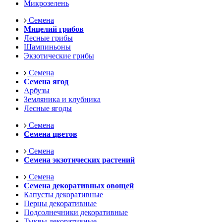
Микрозелень
Семена
Мицелий грибов
Лесные грибы
Шампиньоны
Экзотические грибы
Семена
Семена ягод
Арбузы
Земляника и клубника
Лесные ягоды
Семена
Семена цветов
Семена
Семена экзотических растений
Семена
Семена декоративных овощей
Капусты декоративные
Перцы декоративные
Подсолнечники декоративные
Тыквы декоративные