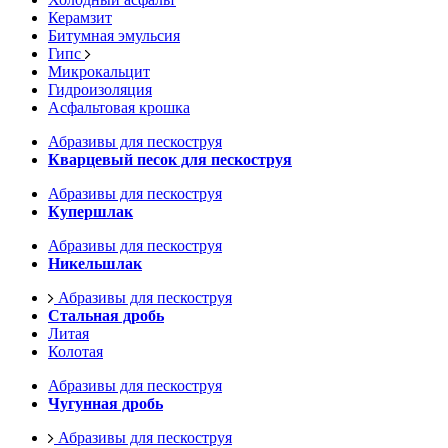
Керамзит
Битумная эмульсия
Гипс
Микрокальцит
Гидроизоляция
Асфальтовая крошка
Абразивы для пескоструя
Кварцевый песок для пескоструя
Абразивы для пескоструя
Купершлак
Абразивы для пескоструя
Никельшлак
Абразивы для пескоструя
Стальная дробь
Литая
Колотая
Абразивы для пескоструя
Чугунная дробь
Абразивы для пескоструя