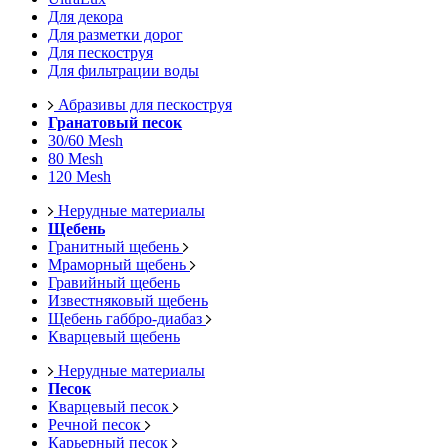
Для декора
Для разметки дорог
Для пескоструя
Для фильтрации воды
Абразивы для пескоструя
Гранатовый песок
30/60 Mesh
80 Mesh
120 Mesh
Нерудные материалы
Щебень
Гранитный щебень
Мраморный щебень
Гравийный щебень
Известняковый щебень
Щебень габбро-диабаз
Кварцевый щебень
Нерудные материалы
Песок
Кварцевый песок
Речной песок
Карьерный песок