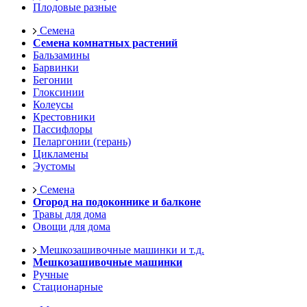
Плодовые разные
Семена
Семена комнатных растений
Бальзамины
Барвинки
Бегонии
Глоксинии
Колеусы
Крестовники
Пассифлоры
Пеларгонии (герань)
Цикламены
Эустомы
Семена
Огород на подоконнике и балконе
Травы для дома
Овощи для дома
Мешкозашивочные машинки и т.д.
Мешкозашивочные машинки
Ручные
Стационарные