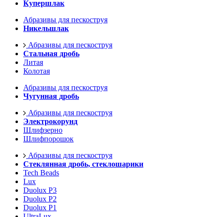
Купершлак
Абразивы для пескоструя
Никельшлак
Абразивы для пескоструя
Стальная дробь
Литая
Колотая
Абразивы для пескоструя
Чугунная дробь
Абразивы для пескоструя
Электрокорунд
Шлифзерно
Шлифпорошок
Абразивы для пескоструя
Стеклянная дробь, стеклошарики
Tech Beads
Lux
Duolux P3
Duolux P2
Duolux P1
UltraLux