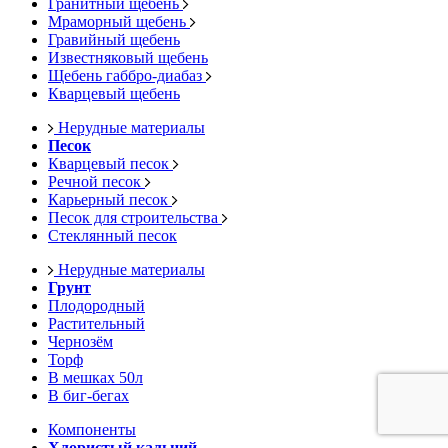
Гранитный щебень
Мраморный щебень
Гравийный щебень
Известняковый щебень
Щебень габбро-диабаз
Кварцевый щебень
Нерудные материалы
Песок
Кварцевый песок
Речной песок
Карьерный песок
Песок для строительства
Стеклянный песок
Нерудные материалы
Грунт
Плодородный
Растительный
Чернозём
Торф
В мешках 50л
В биг-бегах
Компоненты
Хлористый кальций