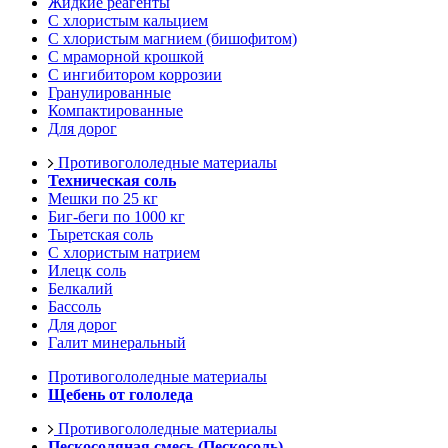
Жидкие реагенты
С хлористым кальцием
С хлористым магнием (бишофитом)
С мраморной крошкой
С ингибитором коррозии
Гранулированные
Компактированные
Для дорог
Противогололедные материалы
Техническая соль
Мешки по 25 кг
Биг-беги по 1000 кг
Тыретская соль
С хлористым натрием
Илецк соль
Белкалий
Бассоль
Для дорог
Галит минеральный
Противогололедные материалы
Щебень от гололеда
Противогололедные материалы
Пескосоляная смесь (Пескосоль)