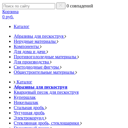
0 совпадений
Корзина
0 руб.
Каталог
Абразивы для пескоструя
Нерудные материалы
Компоненты
Для дома и дачи
Противогололедные материалы
Для производства
Светодиодные фигуры
Общестроительные материалы
Каталог
Абразивы для пескоструя
Кварцевый песок для пескоструя
Купершлак
Никельшлак
Стальная дробь
Чугунная дробь
Электрокорунд
Стеклянная дробь, стеклошарики