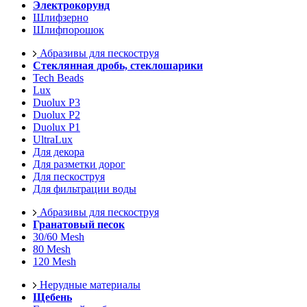
Электрокорунд
Шлифзерно
Шлифпорошок
Абразивы для пескоструя
Стеклянная дробь, стеклошарики
Tech Beads
Lux
Duolux P3
Duolux P2
Duolux P1
UltraLux
Для декора
Для разметки дорог
Для пескоструя
Для фильтрации воды
Абразивы для пескоструя
Гранатовый песок
30/60 Mesh
80 Mesh
120 Mesh
Нерудные материалы
Щебень