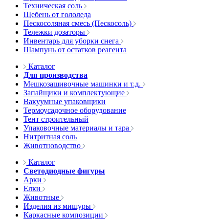
Техническая соль
Щебень от гололеда
Пескосоляная смесь (Пескосоль)
Тележки дозаторы
Инвентарь для уборки снега
Шампунь от остатков реагента
Каталог
Для производства
Мешкозашивочные машинки и т.д.
Запайщики и комплектующие
Вакуумные упаковщики
Термоусадочное оборудование
Тент строительный
Упаковочные материалы и тара
Нитритная соль
Животноводство
Каталог
Светодиодные фигуры
Арки
Елки
Животные
Изделия из мишуры
Каркасные композиции