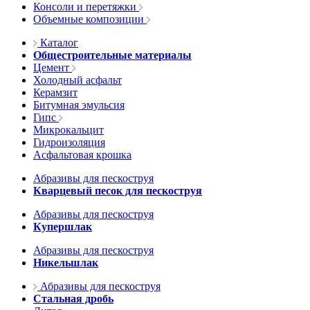
Консоли и перетяжки
Объемные композиции
Каталог
Общестроительные материалы
Цемент
Холодный асфальт
Керамзит
Битумная эмульсия
Гипс
Микрокальцит
Гидроизоляция
Асфальтовая крошка
Абразивы для пескоструя
Кварцевый песок для пескоструя
Абразивы для пескоструя
Купершлак
Абразивы для пескоструя
Никельшлак
Абразивы для пескоструя
Стальная дробь