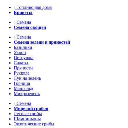
Топливо для дома
Брикеты
Семена
Семена овощей
Семена
Семена зелени и пряностей
Базилики
Укроп
Петрушка
Салаты
Пряности
Руккола
Лук на зелень
Горчица
Мангольд
Микрозелень
Семена
Мицелий грибов
Лесные грибы
Шампиньоны
Экзотические грибы