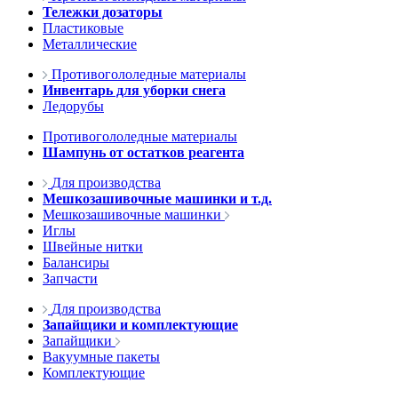
Тележки дозаторы
Пластиковые
Металлические
Противогололедные материалы
Инвентарь для уборки снега
Ледорубы
Противогололедные материалы
Шампунь от остатков реагента
Для производства
Мешкозашивочные машинки и т.д.
Мешкозашивочные машинки
Иглы
Швейные нитки
Балансиры
Запчасти
Для производства
Запайщики и комплектующие
Запайщики
Вакуумные пакеты
Комплектующие