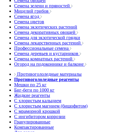
Семена овощей
Семена зелени и пряностей
Мицелий грибов
Семена ягод
Семена цветов
Семена экзотических растений
Семена декоративных овощей
Семена для экзотической грядки
Семена лекарственных растений
Профессиональные семена
Семена деревьев и кустарников
Семена комнатных растений
Огород на подоконнике и балконе
Противогололедные материалы
Противогололедные реагенты
Мешки по 25 кг
Биг-беги по 1000 кг
Жидкие реагенты
С хлористым кальцием
С хлористым магнием (бишофитом)
С мраморной крошкой
С ингибитором коррозии
Гранулированные
Компактированные