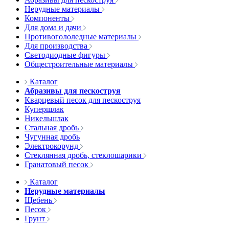
Нерудные материалы
Компоненты
Для дома и дачи
Противогололедные материалы
Для производства
Светодиодные фигуры
Общестроительные материалы
Каталог
Абразивы для пескоструя
Кварцевый песок для пескоструя
Купершлак
Никельшлак
Стальная дробь
Чугунная дробь
Электрокорунд
Стеклянная дробь, стеклошарики
Гранатовый песок
Каталог
Нерудные материалы
Щебень
Песок
Грунт