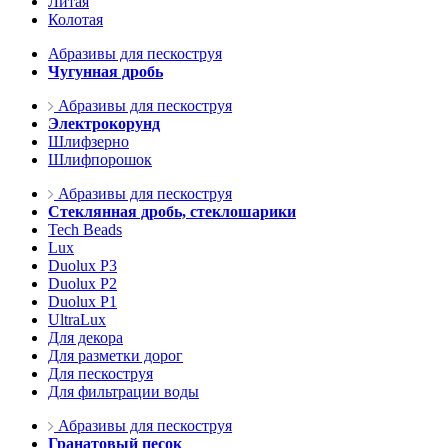
Литая
Колотая
Абразивы для пескоструя
Чугунная дробь
Абразивы для пескоструя
Электрокорунд
Шлифзерно
Шлифпорошок
Абразивы для пескоструя
Стеклянная дробь, стеклошарики
Tech Beads
Lux
Duolux P3
Duolux P2
Duolux P1
UltraLux
Для декора
Для разметки дорог
Для пескоструя
Для фильтрации воды
Абразивы для пескоструя
Гранатовый песок