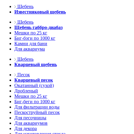
Щебень
Известняковый щебень
Щебень
Щебень габбро-диабаз
Мешки по 25 кг
Биг-бэги по 1000 кг
Камни для бани
Для аквариума
Щебень
Кварцевый щебень
Песок
Кварцевый песок
Окатанный (сухой)
Дробленый
Мешки по 25 кг
Биг-беги по 1000 кг
Для фильтрации воды
Пескоструйный песок
Для песочницы
Для аквариумов
Для декора
Для изготовления стекла