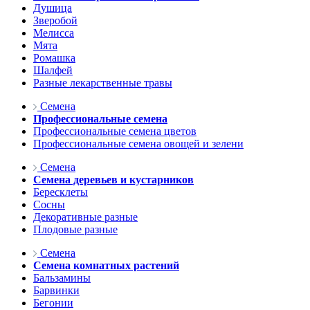
Душица
Зверобой
Мелисса
Мята
Ромашка
Шалфей
Разные лекарственные травы
Семена
Профессиональные семена
Профессиональные семена цветов
Профессиональные семена овощей и зелени
Семена
Семена деревьев и кустарников
Бересклеты
Сосны
Декоративные разные
Плодовые разные
Семена
Семена комнатных растений
Бальзамины
Барвинки
Бегонии