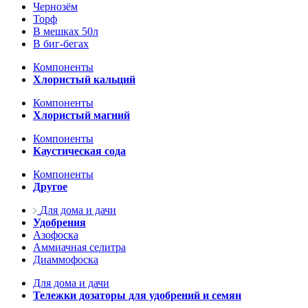
Чернозём
Торф
В мешках 50л
В биг-бегах
Компоненты
Хлористый кальций
Компоненты
Хлористый магний
Компоненты
Каустическая сода
Компоненты
Другое
Для дома и дачи
Удобрения
Азофоска
Аммиачная селитра
Диаммофоска
Для дома и дачи
Тележки дозаторы для удобрений и семян